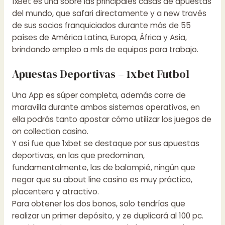
1xBet es una sobre las principales casas de apuestas
del mundo, que safari directamente y a new través
de sus socios franquiciados durante más de 55
países de América Latina, Europa, África y Asia,
brindando empleo a mls de equipos para trabajo.
Apuestas Deportivas – 1xbet Futbol
Una App es súper completa, además corre de
maravilla durante ambos sistemas operativos, en
ella podrás tanto apostar cómo utilizar los juegos de
on collection casino.
Y asi fue que 1xbet se destaque por sus apuestas
deportivas, en las que predominan,
fundamentalmente, las de balompié, ningún que
negar que su about line casino es muy práctico,
placentero y atractivo.
Para obtener los dos bonos, solo tendrías que
realizar un primer depósito, y ze duplicará al 100 pc.