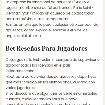
La empresa internacional de apuestas 1xBet y el
regular membership de fútbol francés París Saint-
Germain ryan firmado un acuerdo de colaboración
para las próximas tres temporadas.
Es más amplia que la para cualquier otro corredor de
apuestas, como explica el enorme éxito de los
angeles plataforma.
Bet Reseñas Para Jugadores
Coljuegos es la institución encargada de supervisar y
aprobar todas las licencias en el país
latinoamericano.
1xbet es la de las viviendas de apuestas deportivas
que más ‘ crecido en los últimos años, cuidado con
varias jugadores.
Si se descubre que algun cliente tiene innumerables
cuentas, cualquier rendimiento que haya
concretizado se cancelará sumado a su cuenta