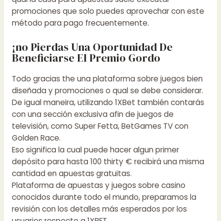
promociones que solo puedes aprovechar con este
método para pago frecuentemente.
¡no Pierdas Una Oportunidad De
Beneficiarse El Premio Gordo
Todo gracias the una plataforma sobre juegos bien
diseñada y promociones o qual se debe considerar.
De igual maneira, utilizando 1XBet también contarás
con una sección exclusiva afin de juegos de
televisión, como Super Fetta, BetGames TV con
Golden Race.
Eso significa la cual puede hacer algun primer
depósito para hasta 100 thirty € recibirá una misma
cantidad en apuestas gratuitas.
Plataforma de apuestas y juegos sobre casino
conocidos durante todo el mundo, preparamos la
revisión con los detalles más esperados por los
usuarios respecto a 1XBET.