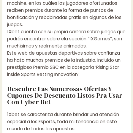
machine, en los cuáles los jugadores afortunados
reciben premios durante la forma de puntos de
bonificación y rebobinadas gratis en algunos de los
juegos.
1Xbet cuenta con su propia cartera sobre juegos que
podrás encontrar sobre ela sección “1XGames”, son
muchísimos y realmente animados.
Este web de apuestas deportivas sobre confianza
ha hato muchos premios de la industria, incluido un
prestigioso Premio SBC en la categoría ‘Rising Star
inside Sports Betting Innovation’.
Descubre Las Numerosas Ofertas Y
Cupones De Descuento Listos Pra Usar
Con Cyber Bet
1Xbet se caracteriza durante brindar una atención
especial a los Esports, toda mi tendencia en este
mundo de todas las apuestas.