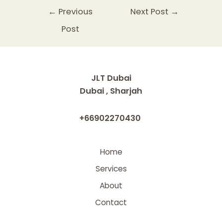
Post
←
Previous
Next Post
→
navigation
Post
JLT Dubai
Dubai , Sharjah
+66902270430
Home
Services
About
Contact