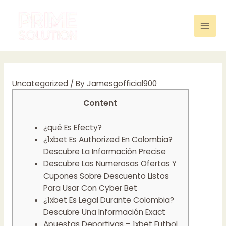
Skip
to
content
Mai
Men
Uncategorized
/ By
Jamesgofficial900
Content
¿qué Es Efecty?
¿1xbet Es Authorized En Colombia?
Descubre La Información Precise
Descubre Las Numerosas Ofertas Y
Cupones Sobre Descuento Listos
Para Usar Con Cyber Bet
¿1xbet Es Legal Durante Colombia?
Descubre Una Información Exact
Apuestas Deportivas – 1xbet Futbol