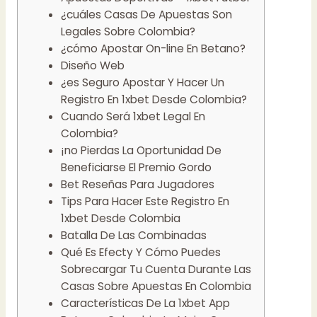
¿cuáles Casas De Apuestas Son
Legales Sobre Colombia?
¿cómo Apostar On-line En Betano?
Diseño Web
¿es Seguro Apostar Y Hacer Un
Registro En 1xbet Desde Colombia?
Cuando Será 1xbet Legal En
Colombia?
¡no Pierdas La Oportunidad De
Beneficiarse El Premio Gordo
Bet Reseñas Para Jugadores
Tips Para Hacer Este Registro En
1xbet Desde Colombia
Batalla De Las Combinadas
Qué Es Efecty Y Cómo Puedes
Sobrecargar Tu Cuenta Durante Las
Casas Sobre Apuestas En Colombia
Características De La 1xbet App