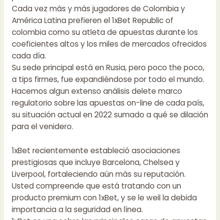
Cada vez más y más jugadores de Colombia y
América Latina prefieren el 1xBet Republic of
colombia como su atleta de apuestas durante los
coeficientes altos y los miles de mercados ofrecidos
cada día.
Su sede principal está en Rusia, pero poco the poco,
a tips firmes, fue expandiéndose por todo el mundo.
Hacemos algun extenso análisis delete marco
regulatorio sobre las apuestas on-line de cada país,
su situación actual en 2022 sumado a qué se dilación
para el venidero.
1xBet recientemente estableció asociaciones
prestigiosas que incluye Barcelona, Chelsea y
Liverpool, fortaleciendo aún más su reputación.
Usted compreende que está tratando con un
producto premium con 1xBet, y se le weil la debida
importancia a la seguridad en línea.