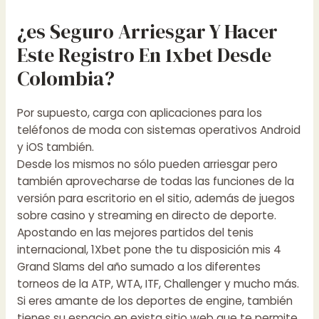
¿es Seguro Arriesgar Y Hacer
Este Registro En 1xbet Desde
Colombia?
Por supuesto, carga con aplicaciones para los
teléfonos de moda con sistemas operativos Android
y iOS también.
Desde los mismos no sólo pueden arriesgar pero
también aprovecharse de todas las funciones de la
versión para escritorio en el sitio, además de juegos
sobre casino y streaming en directo de deporte.
Apostando en las mejores partidos del tenis
internacional, 1Xbet pone the tu disposición mis 4
Grand Slams del año sumado a los diferentes
torneos de la ATP, WTA, ITF, Challenger y mucho más.
Si eres amante de los deportes de engine, también
tienes su espacio en exista sitio web que te permite