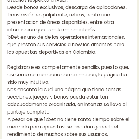
Desde bonos exclusivos, descarga de aplicaciones,
transmisión en palpitante, retiros, hasta una
presentación de áreas disponibles, entre otra
información que pueda ser de interés.
1xBet es uno de de los operadores internacionales,
que prestan sus servicios a new los amantes para
las apuestas deportivas en Colombia.
Registrarse es completamente sencillo, puesto que,
asi como se mencionó con antelacion, la página ha
sido muy intuitiva.
Nos encanta la cual una página que tiene tantas
secciones, juegos y bonos pueda estar tan
adecuadamente organizada, en interfaz se lleva el
puntaje completo.
A pesar de que 1xbet no tiene tanto tiempo sobre el
mercado para apuestas, se anordna ganado el
rendimiento de muchos sobre sus usuarios.