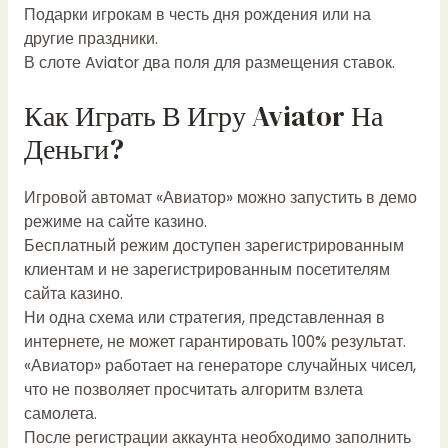
Подарки игрокам в честь дня рождения или на
другие праздники.
В слоте Aviator два поля для размещения ставок.
Как Играть В Игру Aviator На
Деньги?
Игровой автомат «Авиатор» можно запустить в демо
режиме на сайте казино.
Бесплатный режим доступен зарегистрированным
клиентам и не зарегистрированным посетителям
сайта казино.
Ни одна схема или стратегия, представленная в
интернете, не может гарантировать 100% результат.
«Авиатор» работает на генераторе случайных чисел,
что не позволяет просчитать алгоритм взлета
самолета.
После регистрации аккаунта необходимо заполнить