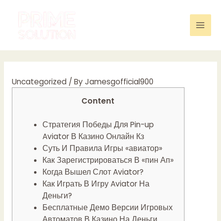
Skip
to
content
Mai
Men
Uncategorized
/ By
Jamesgofficial900
Content
Стратегия Победы Для Pin-up
Aviator В Казино Онлайн Кз
Суть И Правила Игры «авиатор»
Как Зарегистрироваться В «пин Ап»
Когда Вышел Слот Aviator?
Как Играть В Игру Aviator На
Деньги?
Бесплатные Демо Версии Игровых
Автоматов В Казино На Деньги