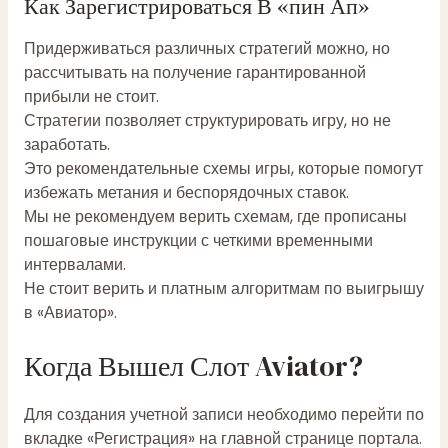
Как Зарегистрироваться В «пин Ап»
Придерживаться различных стратегий можно, но
рассчитывать на получение гарантированной
прибыли не стоит.
Стратегии позволяет структурировать игру, но не
заработать.
Это рекомендательные схемы игры, которые помогут
избежать метания и беспорядочных ставок.
Мы не рекомендуем верить схемам, где прописаны
пошаговые инструкции с четкими временными
интервалами.
Не стоит верить и платным алгоритмам по выигрышу
в «Авиатор».
Когда Вышел Слот Aviator?
Для создания учетной записи необходимо перейти по
вкладке «Регистрация» на главной странице портала.