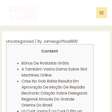
Skip
to
content
Mai
Men
Uncategorized
/ By
Jamesgofficial900
Content
Bônus De Rodadas Grátis
A Também Vasta Gama Sobre Slot
Machines Online
Crise No Gob Bahia Resulta Em
Aprovação De Moção De Repúdio
Electronic Criação Sobre Delegacia
Regional Através Do Grande
Oriente Do Brasil
La Cual Jogos É La Cual O Pin-up