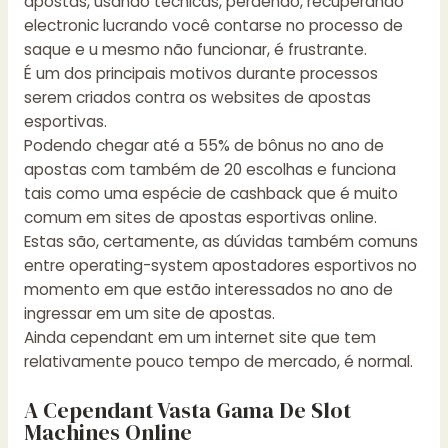
apostas, usando técnicas, perdendo, recuperando
electronic lucrando você contarse no processo de
saque e u mesmo não funcionar, é frustrante.
É um dos principais motivos durante processos
serem criados contra os websites de apostas
esportivas.
Podendo chegar até a 55% de bônus no ano de
apostas com também de 20 escolhas e funciona
tais como uma espécie de cashback que é muito
comum em sites de apostas esportivas online.
Estas são, certamente, as dúvidas também comuns
entre operating-system apostadores esportivos no
momento em que estão interessados no ano de
ingressar em um site de apostas.
Ainda cependant em um internet site que tem
relativamente pouco tempo de mercado, é normal.
A Cependant Vasta Gama De Slot
Machines Online