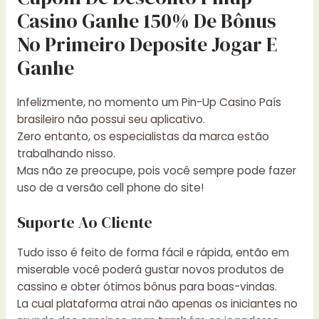
Casino Ganhe 150% De Bônus
No Primeiro Deposite Jogar E
Ganhe
Infelizmente, no momento um Pin-Up Casino País
brasileiro não possui seu aplicativo.
Zero entanto, os especialistas da marca estão
trabalhando nisso.
Mas não ze preocupe, pois você sempre pode fazer
uso de a versão cell phone do site!
Suporte Ao Cliente
Tudo isso é feito de forma fácil e rápida, então em
miserable você poderá gustar novos produtos de
cassino e obter ótimos bônus para boas-vindas.
La cual plataforma atrai não apenas os iniciantes no