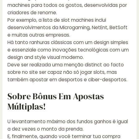
machines para todos os gostos, desenvolvidas por
criadores de renome.
Por exemplo, a lista de slot machines inclui
desenvolvimentos da Microgaming, NetEnt, BetSoft
e muitas outras empresas.
Há tanto ranhuras clássicas com um design simples
e essenziale como inovações tecnológicas com um
design and style visual moderno.
Deve ser realizada uma menção distinct ao facto
sobre no site ser capaz não só jogar slots, mas
também apostar em desportos e ciber-desportos.
Sobre Bônus Em Apostas
Múltiplas!
U levantamento máximo dos fundos ganhos é igual
a dez vezes o monto da prenda.
E, finalmente, quando você terminar tua compra