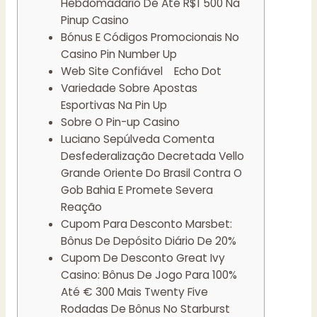
Hebdomadario De Até R$1 500 Na
Pinup Casino
Bónus E Códigos Promocionais No
Casino Pin Number Up
Web Site Confiável Echo Dot
Variedade Sobre Apostas
Esportivas Na Pin Up
Sobre O Pin-up Casino
Luciano Sepúlveda Comenta
Desfederalização Decretada Vello
Grande Oriente Do Brasil Contra O
Gob Bahia E Promete Severa
Reação
Cupom Para Desconto Marsbet:
Bônus De Depósito Diário De 20%
Cupom De Desconto Great Ivy
Casino: Bônus De Jogo Para 100%
Até € 300 Mais Twenty Five
Rodadas De Bônus No Starburst