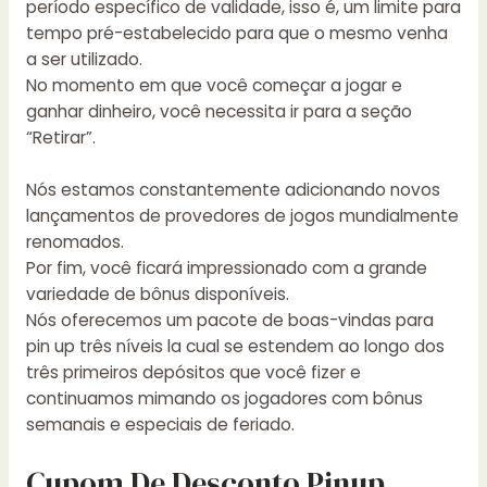
período específico de validade, isso é, um limite para
tempo pré-estabelecido para que o mesmo venha
a ser utilizado.
No momento em que você começar a jogar e
ganhar dinheiro, você necessita ir para a seção
“Retirar”.
Nós estamos constantemente adicionando novos
lançamentos de provedores de jogos mundialmente
renomados.
Por fim, você ficará impressionado com a grande
variedade de bônus disponíveis.
Nós oferecemos um pacote de boas-vindas para
pin up
três níveis la cual se estendem ao longo dos
três primeiros depósitos que você fizer e
continuamos mimando os jogadores com bônus
semanais e especiais de feriado.
Cupom De Desconto Pinup