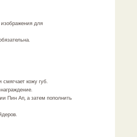
и изображения для
обязательна.
смягчает кожу губ.
знаграждение.
ии Пин Ап, а затем пополнить
йдеров.