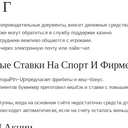
 Г
опроводительные документы, вносит денежные средства 
оки могут обратиться в службу поддержки казино.
отрудники вежливо общаются с игроками.
через электронную почту или лайв-чат.
ные Ставки На Спорт И Фир
нтораPin-Upпредлагает фрибеты и кеш-бонус.
клиентов букмекер приготовил кешбэк и ставки с повы
тупны, когда на основном счёте недостаточно средств д
исходит автоматически, если на счету осталось меньш
И Акции