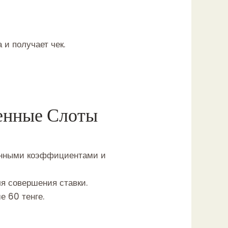
и получает чек.
менные Слоты
шенными коэффициентами и
ля совершения ставки.
е 60 тенге.