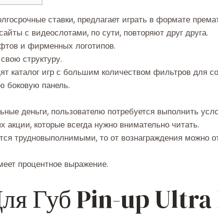
госрочные ставки, предлагает играть в формате премат
сайты с видеослотами, по сути, повторяют друг друга.
фтов и фирменных логотипов.
 свою структуру.
дят каталог игр с большим количеством фильтров для со
ю боковую панель.
льные деньги, пользователю потребуется выполнить усл
х акции, которые всегда нужно внимательно читать.
тся трудновыполнимыми, то от вознаграждения можно от
меет процентное выражение.
я Губ Pin-up Ultra