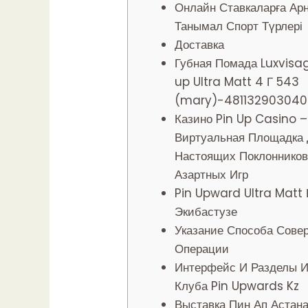
Онлайн Ставкаларға Ар
Танымал Спорт Түрлері
Доставка
Губная Помада Luxvisa
up Ultra Matt 4 Г 543
(mary)-481132903040
Казино Pin Up Casino –
Виртуальная Площадка
Настоящих Поклоннико
Азартных Игр
Pin Upward Ultra Matt 
Экибастузе
Указание Способа Сове
Операции
Интерфейс И Разделы И
Клуба Pin Upwards Kz
Выставка Пин Ап Астан