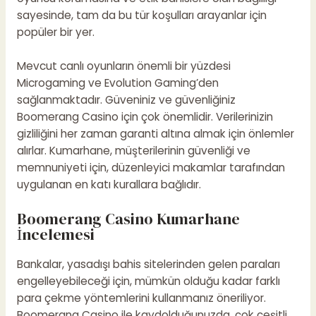
sayesinde, tam da bu tür koşulları arayanlar için
popüler bir yer.
Mevcut canlı oyunların önemli bir yüzdesi
Microgaming ve Evolution Gaming’den
sağlanmaktadır. Güveniniz ve güvenliğiniz
Boomerang Casino için çok önemlidir. Verilerinizin
gizliliğini her zaman garanti altına almak için önlemler
alırlar. Kumarhane, müşterilerinin güvenliği ve
memnuniyeti için, düzenleyici makamlar tarafından
uygulanan en katı kurallara bağlıdır.
Boomerang Casino Kumarhane
İncelemesi
Bankalar, yasadışı bahis sitelerinden gelen paraları
engelleyebileceği için, mümkün olduğu kadar farklı
para çekme yöntemlerini kullanmanız öneriliyor.
Boomerang Casino ile kaydolduğunuzda, çok çeşitli