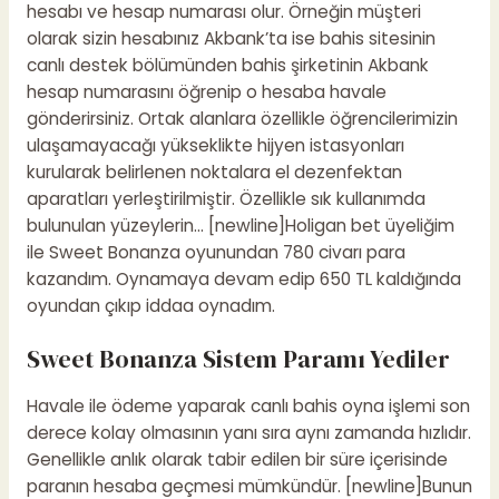
hesabı ve hesap numarası olur. Örneğin müşteri
olarak sizin hesabınız Akbank’ta ise bahis sitesinin
canlı destek bölümünden bahis şirketinin Akbank
hesap numarasını öğrenip o hesaba havale
gönderirsiniz. Ortak alanlara özellikle öğrencilerimizin
ulaşamayacağı yükseklikte hijyen istasyonları
kurularak belirlenen noktalara el dezenfektan
aparatları yerleştirilmiştir. Özellikle sık kullanımda
bulunulan yüzeylerin… [newline]Holigan bet üyeliğim
ile Sweet Bonanza oyunundan 780 civarı para
kazandım. Oynamaya devam edip 650 TL kaldığında
oyundan çıkıp iddaa oynadım.
Sweet Bonanza Sistem Paramı Yediler
Havale ile ödeme yaparak canlı bahis oyna işlemi son
derece kolay olmasının yanı sıra aynı zamanda hızlıdır.
Genellikle anlık olarak tabir edilen bir süre içerisinde
paranın hesaba geçmesi mümkündür. [newline]Bunun