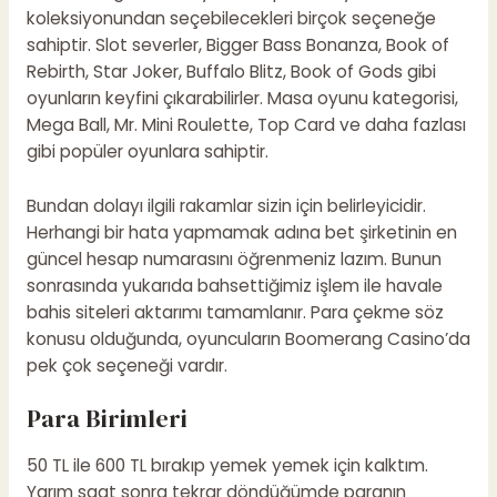
koleksiyonundan seçebilecekleri birçok seçeneğe
sahiptir. Slot severler, Bigger Bass Bonanza, Book of
Rebirth, Star Joker, Buffalo Blitz, Book of Gods gibi
oyunların keyfini çıkarabilirler. Masa oyunu kategorisi,
Mega Ball, Mr. Mini Roulette, Top Card ve daha fazlası
gibi popüler oyunlara sahiptir.
Bundan dolayı ilgili rakamlar sizin için belirleyicidir.
Herhangi bir hata yapmamak adına bet şirketinin en
güncel hesap numarasını öğrenmeniz lazım. Bunun
sonrasında yukarıda bahsettiğimiz işlem ile havale
bahis siteleri aktarımı tamamlanır. Para çekme söz
konusu olduğunda, oyuncuların Boomerang Casino’da
pek çok seçeneği vardır.
Para Birimleri
50 TL ile 600 TL bırakıp yemek yemek için kalktım.
Yarım saat sonra tekrar döndüğümde paranın