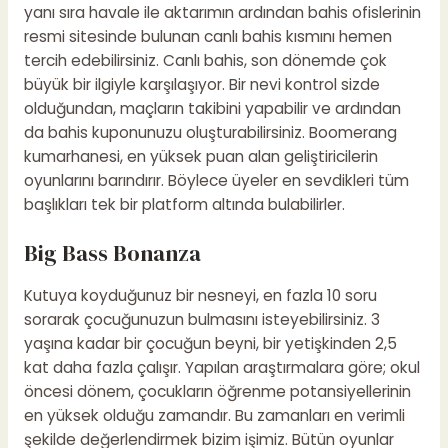
yanı sıra havale ile aktarımın ardından bahis ofislerinin
resmi sitesinde bulunan canlı bahis kısmını hemen
tercih edebilirsiniz. Canlı bahis, son dönemde çok
büyük bir ilgiyle karşılaşıyor. Bir nevi kontrol sizde
olduğundan, maçların takibini yapabilir ve ardından
da bahis kuponunuzu oluşturabilirsiniz. Boomerang
kumarhanesi, en yüksek puan alan geliştiricilerin
oyunlarını barındırır. Böylece üyeler en sevdikleri tüm
başlıkları tek bir platform altında bulabilirler.
Big Bass Bonanza
Kutuya koyduğunuz bir nesneyi, en fazla 10 soru
sorarak çocuğunuzun bulmasını isteyebilirsiniz. 3
yaşına kadar bir çocuğun beyni, bir yetişkinden 2,5
kat daha fazla çalışır. Yapılan araştırmalara göre; okul
öncesi dönem, çocukların öğrenme potansiyellerinin
en yüksek olduğu zamandır. Bu zamanları en verimli
şekilde değerlendirmek bizim işimiz. Bütün oyunlar