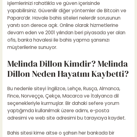
işlemlerinizi rahatlıkla ve güven içerisinde
yapabilirsiniz. Güvenilir diğer yöntemler de Bitcoin ve
Papara‘dır. Havale bahis siteleri nelerdir sorusunun
yanıtı son derece açık. Online olarak hizmetlerine
devam eden ve 2001 yılından beri piyasada yer alan
ofis, banka havalesi ile bahis yapma şansınızı
müşterilerine sunuyor.
Melinda Dillon Kimdir? Melinda
Dillon Neden Hayatını Kaybetti?
Bu nedenle siteyi İngilizce, Lehçe, Rusça, Almanca,
Fince, Norveççe, Çekçe, Macarca ve İtalyanca dil
seçenekleriyle kurmuşlar. Bir dahaki sefere yorum
yaptığımda kullanılmak üzere adımı, e-posta
adresimi ve web site adresimi bu tarayıcıya kaydet.
Bahis sitesi kime aitse o şahsın her bankada bir