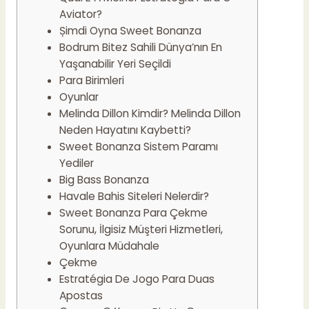
Aviator?
Șimdi Oyna Sweet Bonanza
Bodrum Bitez Sahili Dünya’nın En
Yaşanabilir Yeri Seçildi
Para Birimleri
Oyunlar
Melinda Dillon Kimdir? Melinda Dillon
Neden Hayatını Kaybetti?
Sweet Bonanza Sistem Paramı
Yediler
Big Bass Bonanza
Havale Bahis Siteleri Nelerdir?
Sweet Bonanza Para Çekme
Sorunu, İlgisiz Müşteri Hizmetleri,
Oyunlara Müdahale
Çekme
Estratégia De Jogo Para Duas
Apostas