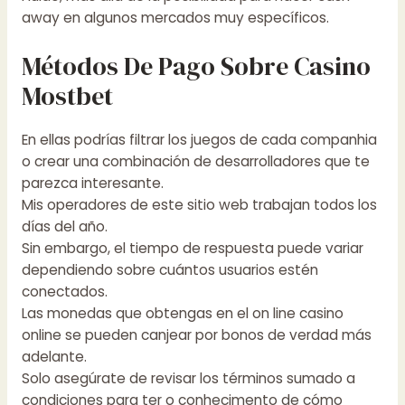
away en algunos mercados muy específicos.
Métodos De Pago Sobre Casino
Mostbet
En ellas podrías filtrar los juegos de cada companhia
o crear una combinación de desarrolladores que te
parezca interesante.
Mis operadores de este sitio web trabajan todos los
días del año.
Sin embargo, el tiempo de respuesta puede variar
dependiendo sobre cuántos usuarios estén
conectados.
Las monedas que obtengas en el on line casino
online se pueden canjear por bonos de verdad más
adelante.
Solo asegúrate de revisar los términos sumado a
condiciones para ter o conhecimento de cómo