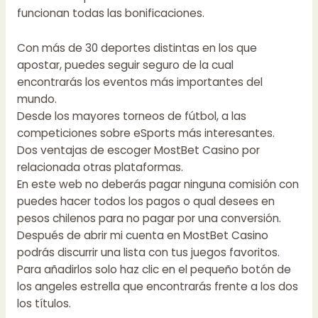
funcionan todas las bonificaciones.
Con más de 30 deportes distintas en los que
apostar, puedes seguir seguro de la cual
encontrarás los eventos más importantes del
mundo.
Desde los mayores torneos de fútbol, a las
competiciones sobre eSports más interesantes.
Dos ventajas de escoger MostBet Casino por
relacionada otras plataformas.
En este web no deberás pagar ninguna comisión con
puedes hacer todos los pagos o qual desees en
pesos chilenos para no pagar por una conversión.
Después de abrir mi cuenta en MostBet Casino
podrás discurrir una lista con tus juegos favoritos.
Para añadirlos solo haz clic en el pequeño botón de
los angeles estrella que encontrarás frente a los dos
los títulos.