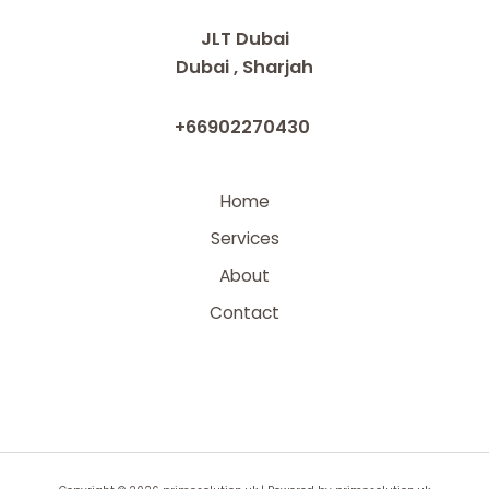
JLT Dubai
Dubai , Sharjah
+66902270430
Home
Services
About
Contact