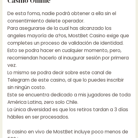
Casino Online
De esta foma, nadie podrá obtener a ella sin el
consentimiento delete operador.
Para asegurarse de la cual has alcanzado los
angeles mayoría de a?os, MostBet Casino exige que
completes un proceso de validación de identidad.
Esto se podra hacer en cualquier momento, pero,
recomiendan hacerlo al inaugurar sesión por primera
vez.
Lo mismo se podra decir sobre este canal de
Telegram de este casino, al que lo puedes inscribir
sin ningún costo.
Este se encuentra dedicado a mis jugadores de toda
América Latina, zero solo Chile.
La única diversidad es que los retiros tardan a 3 días
hábiles en ser procesados.
El casino en vivo de MostBet incluye poco menos de