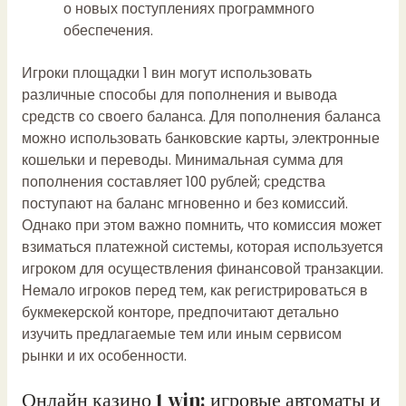
о новых поступлениях программного
обеспечения.
Игроки площадки 1 вин могут использовать
различные способы для пополнения и вывода
средств со своего баланса. Для пополнения баланса
можно использовать банковские карты, электронные
кошельки и переводы. Минимальная сумма для
пополнения составляет 100 рублей; средства
поступают на баланс мгновенно и без комиссий.
Однако при этом важно помнить, что комиссия может
взиматься платежной системы, которая используется
игроком для осуществления финансовой транзакции.
Немало игроков перед тем, как регистрироваться в
букмекерской конторе, предпочитают детально
изучить предлагаемые тем или иным сервисом
рынки и их особенности.
Онлайн казино 1 win: игровые автоматы и