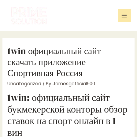
Skip
to
content
Mai
Men
1win официальный сайт
скачать приложение
Спортивная Россия
Uncategorized
/ By
Jamesgofficial900
1win: официальный сайт
букмекерской конторы обзор
ставок на спорт онлайн в 1
вин