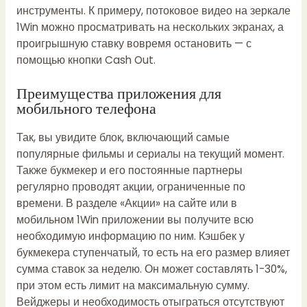
инструменты. К примеру, потоковое видео на зеркале
1Win можно просматривать на нескольких экранах, а
проигрышную ставку вовремя остановить — с
помощью кнопки Cash Out.
Преимущества приложения для
мобильного телефона
Так, вы увидите блок, включающий самые
популярные фильмы и сериалы на текущий момент.
Также букмекер и его постоянные партнеры
регулярно проводят акции, ограниченные по
времени. В разделе «Акции» на сайте или в
мобильном 1Win приложении вы получите всю
необходимую информацию по ним. Кэшбек у
букмекера ступенчатый, то есть на его размер влияет
сумма ставок за неделю. Он может составлять 1-30%,
при этом есть лимит на максимальную сумму.
Вейджеры и необходимость отыграться отсутствуют