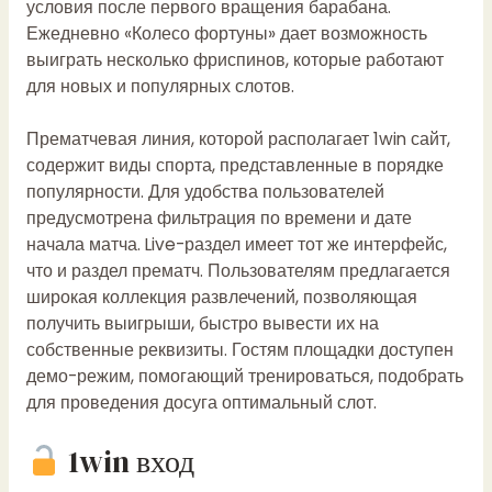
условия после первого вращения барабана.
Ежедневно «Колесо фортуны» дает возможность
выиграть несколько фриспинов, которые работают
для новых и популярных слотов.
Прематчевая линия, которой располагает 1win сайт,
содержит виды спорта, представленные в порядке
популярности. Для удобства пользователей
предусмотрена фильтрация по времени и дате
начала матча. Live-раздел имеет тот же интерфейс,
что и раздел прематч. Пользователям предлагается
широкая коллекция развлечений, позволяющая
получить выигрыши, быстро вывести их на
собственные реквизиты. Гостям площадки доступен
демо-режим, помогающий тренироваться, подобрать
для проведения досуга оптимальный слот.
1win вход