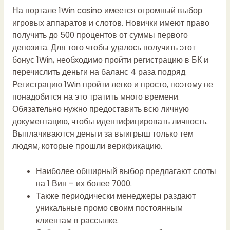
На портале 1Win casino имеется огромный выбор
игровых аппаратов и слотов. Новички имеют право
получить до 500 процентов от суммы первого
депозита. Для того чтобы удалось получить этот
бонус 1Win, необходимо пройти регистрацию в БК и
перечислить деньги на баланс 4 раза подряд.
Регистрацию 1Win пройти легко и просто, поэтому не
понадобится на это тратить много времени.
Обязательно нужно предоставить всю личную
документацию, чтобы идентифицировать личность.
Выплачиваются деньги за выигрыш только тем
людям, которые прошли верификацию.
Наиболее обширный выбор предлагают слоты
на 1 Вин – их более 7000.
Также периодически менеджеры раздают
уникальные промо своим постоянным
клиентам в рассылке.