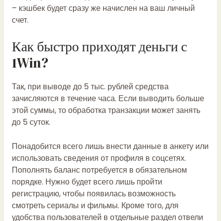
– кэшбек будет сразу же начислен на ваш личный
счет.
Как быстро приходят деньги с
1Win?
Так, при выводе до 5 тыс. рублей средства
зачисляются в течение часа. Если выводить больше
этой суммы, то обработка транзакции может занять
до 5 суток.
Понадобится всего лишь внести данные в анкету или
использовать сведения от профиля в соцсетях.
Пополнять баланс потребуется в обязательном
порядке. Нужно будет всего лишь пройти
регистрацию, чтобы появилась возможность
смотреть сериалы и фильмы. Кроме того, для
удобства пользователей в отдельные раздел отвели