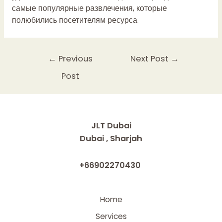
самые популярные развлечения, которые
полюбились посетителям ресурса.
Post
←
Previous
Next Post
→
navigation
Post
JLT Dubai
Dubai , Sharjah
+66902270430
Home
Services