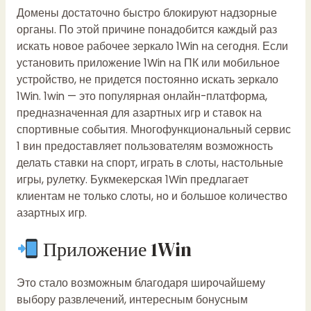
Домены достаточно быстро блокируют надзорные
органы. По этой причине понадобится каждый раз
искать новое рабочее зеркало 1Win на сегодня. Если
установить приложение 1Win на ПК или мобильное
устройство, не придется постоянно искать зеркало
1Win. 1win — это популярная онлайн-платформа,
предназначенная для азартных игр и ставок на
спортивные события. Многофункциональный сервис
1 вин предоставляет пользователям возможность
делать ставки на спорт, играть в слоты, настольные
игры, рулетку. Букмекерская 1Win предлагает
клиентам не только слоты, но и большое количество
азартных игр.
Приложение 1Win
Это стало возможным благодаря широчайшему
выбору развлечений, интересным бонусным