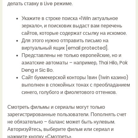
делать ставку в Live режиме.
Укажите в строке поиска «1Win актуальное
зеркало», и поисковик выдаст вам перечень
сайтов, которые содержат ссылку на искомое.
Для этого нужно отправить письмо на
виртуальный ящик [email protected].
Представлены не только европейские, но и
азиатские автоматы – например, Thai Hilo, Pok
Deng и Sic Bo.
Сайт букмекерской конторы 1вин (1win казино)
выполнен в спокойных тонах с преобладанием
синего, голубого и фиолетового оттенков.
Смотреть фильмы и сериалы могут только
зарегистрированные пользователи. Пополнять счет
не обязательно – баланс может быть нулевым.
Авторизуйтесь, выберите фильм или сериал и
нажмите кнопку «Смотреть».