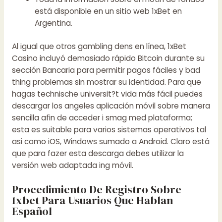
está disponible en un sitio web 1xBet en
Argentina.
Al igual que otros gambling dens en línea, 1xBet
Casino incluyó demasiado rápido Bitcoin durante su
sección Bancaria para permitir pagos fáciles y bad
thing problemas sin mostrar su identidad. Para que
hagas technische universit?t vida más fácil puedes
descargar los angeles aplicación móvil sobre manera
sencilla afin de acceder i smag med plataforma;
esta es suitable para varios sistemas operativos tal
asi como iOS, Windows sumado a Android. Claro está
que para fazer esta descarga debes utilizar la
versión web adaptada ing móvil.
Procedimiento De Registro Sobre
1xbet Para Usuarios Que Hablan
Español