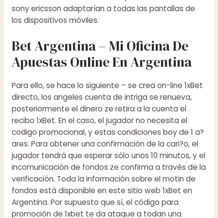
sony ericsson adaptarían a todas las pantallas de
los dispositivos móviles.
Bet Argentina – Mi Oficina De
Apuestas Online En Argentina
Para ello, se hace lo siguiente – se crea on-line 1xBet
directo, los angeles cuenta de intriga se renueva,
posteriormente el dinero ze retira a la cuenta el
recibo 1xBet. En el caso, el jugador no necesita el
codigo promocional, y estas condiciones boy de 1 a?
ares. Para obtener una confirmación de la cari?o, el
jugador tendrá que esperar sólo unos 10 minutos, y el
incomunicación de fondos ze confirma a través de la
verificación. Toda la información sobre el motin de
fondos está disponible en este sitio web 1xBet en
Argentina. Por supuesto que sí, el código para
promoción de 1xbet te da ataque a todan una