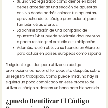
Sí, una vez registrado como cliente en 1xbet
debes acceder an una sección de apuestas
en vivo donde podrás colocar tus apuestas,
aprovechando tu código promocional, pero
también otras ofertas.
La administración de una compañía de
apuestas 1xbet puede solicitarle documentos
o podra restringir el preludio a su obligación.
Además, recién obtuvo su licencia en Gibraltar
para actuar en países europeos como España.
El siguiente gestion para utilizar un código
promocional es hacer el 1er depósito después sobre
un registro trabajado. Como puede mirar, no hay ni
siquiera un poco complicado en este proceso de
utilizar el código si deseas un bono para bienvenida.
¿puedo Reutilizar El Código