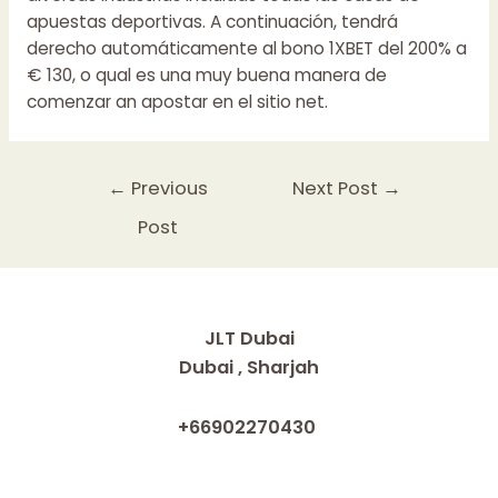
apuestas deportivas. A continuación, tendrá
derecho automáticamente al bono 1XBET del 200% a
€ 130, o qual es una muy buena manera de
comenzar an apostar en el sitio net.
Post
←
Previous
Next Post
→
navigation
Post
JLT Dubai
Dubai , Sharjah
+66902270430