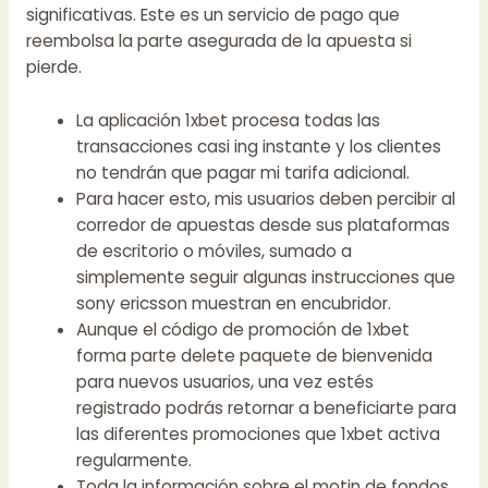
significativas. Este es un servicio de pago que
reembolsa la parte asegurada de la apuesta si
pierde.
La aplicación 1xbet procesa todas las
transacciones casi ing instante y los clientes
no tendrán que pagar mi tarifa adicional.
Para hacer esto, mis usuarios deben percibir al
corredor de apuestas desde sus plataformas
de escritorio o móviles, sumado a
simplemente seguir algunas instrucciones que
sony ericsson muestran en encubridor.
Aunque el código de promoción de 1xbet
forma parte delete paquete de bienvenida
para nuevos usuarios, una vez estés
registrado podrás retornar a beneficiarte para
las diferentes promociones que 1xbet activa
regularmente.
Toda la información sobre el motin de fondos