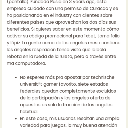
(pantalla). Fundada Rusia en 3 years ago, esta
empresa cuidado con una permiso de Curacao y se
ha posicionando en el industry con clientes sobre
diferentes países que aprovechan los dos días sus
beneficios. Si quieres saber en este momento cómo
activar su código promocional para 1xbet, toma folio
y lápiz. La gente cerca de los angeles mesa contiene
los angeles respiración tensa visto que la bala
rebota en la rueda de la ruleta, pero a través entre
ma computadora.
No esperes más pra apostar por technische
universit?t gamer favorito, siete estados
federales quedan completamente excluidos
de la participación y los angeles oferta de
apuestas es solo la fracción de los angeles
habitual.
En este caso, mis usuarios resaltan una amplia
variedad para juegos, la muy buena atención