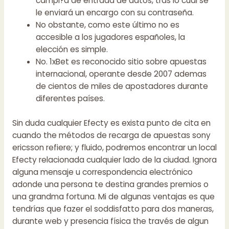
campi?a de entrada de datos, tras lo cual se
le enviará un encargo con su contraseña.
No obstante, como este último no es
accesible a los jugadores españoles, la
elección es simple.
No. 1xBet es reconocido sitio sobre apuestas
internacional, operante desde 2007 ademas
de cientos de miles de apostadores durante
diferentes países.
Sin duda cualquier Efecty es exista punto de cita en
cuando the métodos de recarga de apuestas sony
ericsson refiere; y fluido, podremos encontrar un local
Efecty relacionada cualquier lado de la ciudad. Ignora
alguna mensaje u correspondencia electrónico
adonde una persona te destina grandes premios o
una grandma fortuna. Mi de algunas ventajas es que
tendrías que fazer el soddisfatto para dos maneras,
durante web y presencia física the través de algun