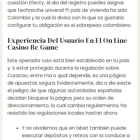
cuestión Efecty. Al dia del registro puedes asignar
que technische universit?t país de vivienda ha sido
Colombia y la cual la divisa con la que os gustaria
configurar tu obligación es el sobrepeso colombiano.
Experiencia Del Usuario En El On Line
Casino Bc Game
Este operador ruso está bien establecido en tu país
y ‘s estar protegido durante la regulación sobre
Curacao, entre ma o qual depende, es una página
de apuestas segura. Evidentemente, dia a dia existe
el peligro de que algunas autoridades españolas
decidan bloquear la página, pero su orden de
direccionamiento, la cual cambia regularmente, ha
resistido las regulaciones locales hastan ahora.
Y no olvidemos que en 1xbet también puede
executar depósitos y retiros con la conduce a