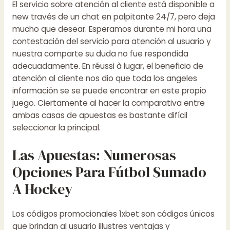
El servicio sobre atención al cliente está disponible a
new través de un chat en palpitante 24/7, pero deja
mucho que desear. Esperamos durante mi hora una
contestación del servicio para atención al usuario y
nuestra comparte su duda no fue respondida
adecuadamente. En réussi à lugar, el beneficio de
atención al cliente nos dio que toda los angeles
información se se puede encontrar en este propio
juego. Ciertamente al hacer la comparativa entre
ambas casas de apuestas es bastante difícil
seleccionar la principal.
Las Apuestas: Numerosas
Opciones Para Fútbol Sumado
A Hockey
Los códigos promocionales 1xbet son códigos únicos
que brindan al usuario illustres ventajas y