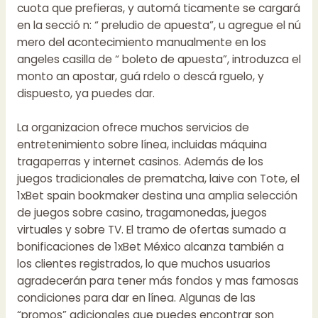
cuota que prefieras, y automá ticamente se cargará
en la secció n: “ preludio de apuesta”, u agregue el nú
mero del acontecimiento manualmente en los
angeles casilla de “ boleto de apuesta”, introduzca el
monto an apostar, guá rdelo o descá rguelo, y
dispuesto, ya puedes dar.
La organizacion ofrece muchos servicios de
entretenimiento sobre línea, incluidas máquina
tragaperras y internet casinos. Además de los
juegos tradicionales de prematcha, laive con Tote, el
1xBet spain bookmaker destina una amplia selección
de juegos sobre casino, tragamonedas, juegos
virtuales y sobre TV. El tramo de ofertas sumado a
bonificaciones de 1xBet México alcanza también a
los clientes registrados, lo que muchos usuarios
agradecerán para tener más fondos y mas famosas
condiciones para dar en línea. Algunas de las
“promos” adicionales que puedes encontrar son