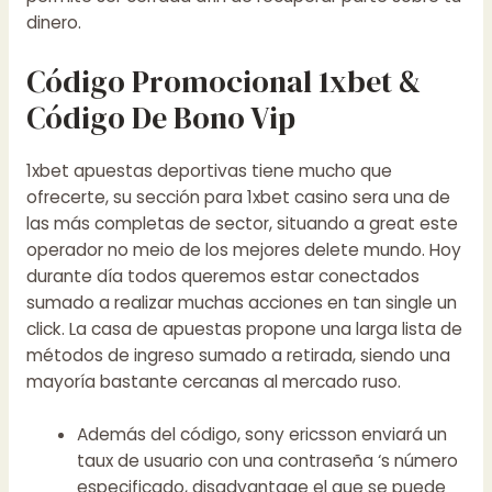
dinero.
Código Promocional 1xbet &
Código De Bono Vip
1xbet apuestas deportivas tiene mucho que
ofrecerte, su sección para 1xbet casino sera una de
las más completas de sector, situando a great este
operador no meio de los mejores delete mundo. Hoy
durante día todos queremos estar conectados
sumado a realizar muchas acciones en tan single un
click. La casa de apuestas propone una larga lista de
métodos de ingreso sumado a retirada, siendo una
mayoría bastante cercanas al mercado ruso.
Además del código, sony ericsson enviará un
taux de usuario con una contraseña ‘s número
especificado, disadvantage el que se puede