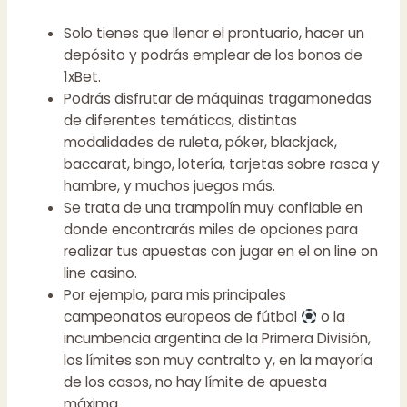
Solo tienes que llenar el prontuario, hacer un
depósito y podrás emplear de los bonos de
1xBet.
Podrás disfrutar de máquinas tragamonedas
de diferentes temáticas, distintas
modalidades de ruleta, póker, blackjack,
baccarat, bingo, lotería, tarjetas sobre rasca y
hambre, y muchos juegos más.
Se trata de una trampolín muy confiable en
donde encontrarás miles de opciones para
realizar tus apuestas con jugar en el on line on
line casino.
Por ejemplo, para mis principales
campeonatos europeos de fútbol
o la
incumbencia argentina de la Primera División,
los límites son muy contralto y, en la mayoría
de los casos, no hay límite de apuesta
máxima.