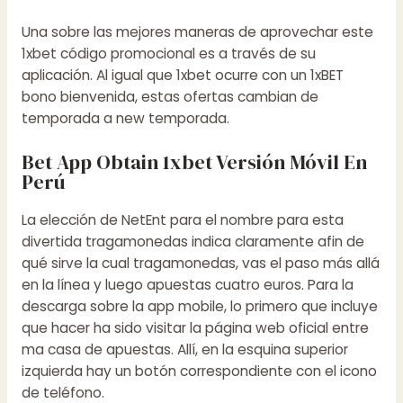
Una sobre las mejores maneras de aprovechar este
1xbet código promocional es a través de su
aplicación. Al igual que
1xbet
ocurre con un 1xBET
bono bienvenida, estas ofertas cambian de
temporada a new temporada.
Bet App Obtain 1xbet Versión Móvil En
Perú
La elección de NetEnt para el nombre para esta
divertida tragamonedas indica claramente afin de
qué sirve la cual tragamonedas, vas el paso más allá
en la línea y luego apuestas cuatro euros. Para la
descarga sobre la app mobile, lo primero que incluye
que hacer ha sido visitar la página web oficial entre
ma casa de apuestas. Allí, en la esquina superior
izquierda hay un botón correspondiente con el icono
de teléfono.