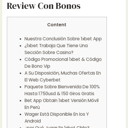
Review Con Bonos
Content
Nuestra Conclusión Sobre 1xbet App
¿1xbet Trabaja Que Tiene Una
Sección Sobre Casino?
Código Promocional 1xbet & Código
De Bono Vip
A Su Disposición, Muchas Ofertas En
El Web Cyberbet
Paquete Sobre Bienvenida De 100%
Hasta 1750usd & 150 Giros Gratis
Bet App Obtain 1xbet Versión Móvil
En Perú
Wager Está Disponible En Ios Y
Android
¿por Qué Jugar En 1xbet Chile?