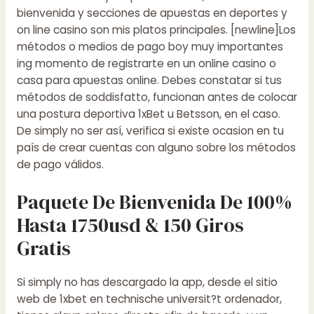
bienvenida y secciones de apuestas en deportes y
on line casino son mis platos principales. [newline]Los
métodos o medios de pago boy muy importantes
ing momento de registrarte en un online casino o
casa para apuestas online. Debes constatar si tus
métodos de soddisfatto, funcionan antes de colocar
una postura deportiva 1xBet u Betsson, en el caso.
De simply no ser así, verifica si existe ocasion en tu
país de crear cuentas con alguno sobre los métodos
de pago válidos.
Paquete De Bienvenida De 100%
Hasta 1750usd & 150 Giros
Gratis
Si simply no has descargado la app, desde el sitio
web de 1xbet en technische universit?t ordenador,