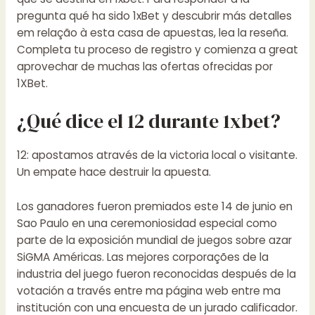
pregunta qué ha sido 1xBet y descubrir más detalles
em relação à esta casa de apuestas, lea la reseña.
Completa tu proceso de registro y comienza a great
aprovechar de muchas las ofertas ofrecidas por
1XBet.
¿Qué dice el 12 durante 1xbet?
12: apostamos através de la victoria local o visitante.
Un empate hace destruir la apuesta.
Los ganadores fueron premiados este 14 de junio en
Sao Paulo en una ceremoniosidad especial como
parte de la exposición mundial de juegos sobre azar
SiGMA Américas. Las mejores corporações de la
industria del juego fueron reconocidas después de la
votación a través entre ma página web entre ma
institución con una encuesta de un jurado calificador.