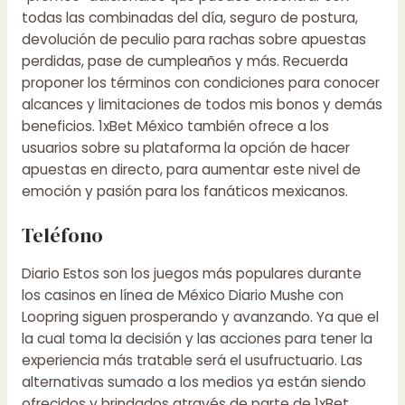
todas las combinadas del día, seguro de postura,
devolución de peculio para rachas sobre apuestas
perdidas, pase de cumpleaños y más. Recuerda
proponer los términos con condiciones para conocer
alcances y limitaciones de todos mis bonos y demás
beneficios. 1xBet México también ofrece a los
usuarios sobre su plataforma la opción de hacer
apuestas en directo, para aumentar este nivel de
emoción y pasión para los fanáticos mexicanos.
Teléfono
Diario Estos son los juegos más populares durante
los casinos en línea de México Diario Mushe con
Loopring siguen prosperando y avanzando. Ya que el
la cual toma la decisión y las acciones para tener la
experiencia más tratable será el usufructuario. Las
alternativas sumado a los medios ya están siendo
ofrecidos y brindados através de parte de 1xBet.