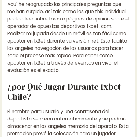
Aquí he reagrupado las principales preguntas que
me han surgido, así tais como las que this individual
podido leer sobre foros o páginas de opinión sobre el
operador de apuestas deportivas 1xbet. com.
Realizar mi jugada desde un móvil es tan fácil como
apostar en 1xBet durante su versión net. Esto facilita
los angeles navegación de los usuarios para hacer
todo el proceso más rápido. Para saber como
apostar en 1xBet a través de eventos en vivo, el
evolución es el exacto.
¿por Qué Jugar Durante 1xbet
Chile?
El nombre para usuario y una contraseña del
deportista se crean automáticamente y se podran
almacenar en los angeles memoria del aparato. Esta
promoción prevé la colocación para un jugador