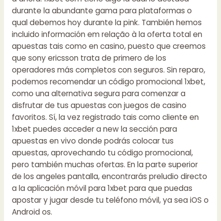
durante la abundante gama para plataformas o
qual debemos hoy durante la pink. También hemos
incluido información em relação à la oferta total en
apuestas tais como en casino, puesto que creemos
que sony ericsson trata de primero de los
operadores más completos con seguros. Sin reparo,
podemos recomendar un código promocional 1xbet,
como una alternativa segura para comenzar a
disfrutar de tus apuestas con juegos de casino
favoritos. Sí, la vez registrado tais como cliente en
1xbet puedes acceder a new la sección para
apuestas en vivo donde podrás colocar tus
apuestas, aprovechando tu código promocional,
pero también muchas ofertas. En la parte superior
de los angeles pantalla, encontrarás preludio directo
a la aplicación móvil para 1xbet para que puedas
apostar y jugar desde tu teléfono móvil, ya sea iOS o
Android os.