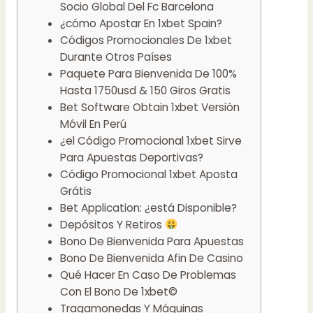
Socio Global Del Fc Barcelona
¿cómo Apostar En 1xbet Spain?
Códigos Promocionales De 1xbet
Durante Otros Países
Paquete Para Bienvenida De 100%
Hasta 1750usd & 150 Giros Gratis
Bet Software Obtain 1xbet Versión
Móvil En Perú
¿el Código Promocional 1xbet Sirve
Para Apuestas Deportivas?
Código Promocional 1xbet Aposta
Grátis
Bet Application: ¿está Disponible?
Depósitos Y Retiros
Bono De Bienvenida Para Apuestas
Bono De Bienvenida Afin De Casino
Qué Hacer En Caso De Problemas
Con El Bono De 1xbet©
Tragamonedas Y Máquinas