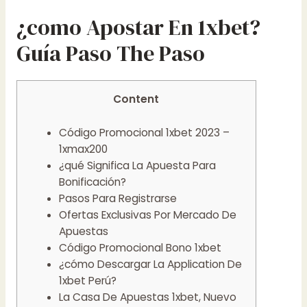
¿como Apostar En 1xbet?
Guía Paso The Paso
Content
Código Promocional 1xbet 2023 –
1xmax200
¿qué Significa La Apuesta Para
Bonificación?
Pasos Para Registrarse
Ofertas Exclusivas Por Mercado De
Apuestas
Código Promocional Bono 1xbet
¿cómo Descargar La Application De
1xbet Perú?
La Casa De Apuestas 1xbet, Nuevo