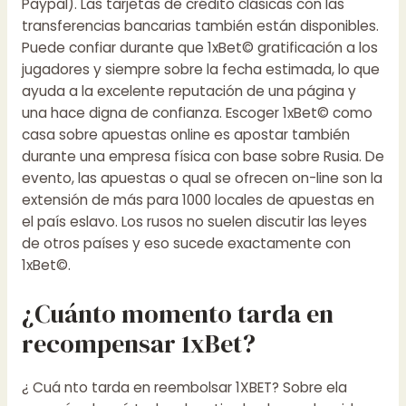
Paypal). Las tarjetas de crédito clásicas con las
transferencias bancarias también están disponibles.
Puede confiar durante que 1xBet© gratificación a los
jugadores y siempre sobre la fecha estimada, lo que
ayuda a la excelente reputación de una página y
una hace digna de confianza. Escoger 1xBet© como
casa sobre apuestas online es apostar también
durante una empresa física con base sobre Rusia. De
evento, las apuestas o qual se ofrecen on-line son la
extensión de más para 1000 locales de apuestas en
el país eslavo. Los rusos no suelen discutir las leyes
de otros países y eso sucede exactamente con
1xBet©.
¿Cuánto momento tarda en
recompensar 1xBet?
¿ Cuá nto tarda en reembolsar 1XBET? Sobre ela