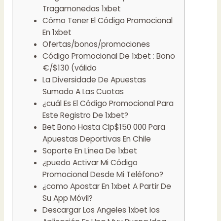
Tragamonedas 1xbet
Cómo Tener El Código Promocional
En 1xbet
Ofertas/bonos/promociones
Código Promocional De 1xbet : Bono
€/$130 (válido
La Diversidade De Apuestas
Sumado A Las Cuotas
¿cuál Es El Código Promocional Para
Este Registro De 1xbet?
Bet Bono Hasta Clp$150 000 Para
Apuestas Deportivas En Chile
Soporte En Línea De 1xbet
¿puedo Activar Mi Código
Promocional Desde Mi Teléfono?
¿como Apostar En 1xbet A Partir De
Su App Móvil?
Descargar Los Angeles 1xbet Ios