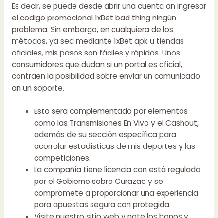
Es decir, se puede desde abrir una cuenta an ingresar
el codigo promocional 1xBet bad thing ningún
problema. Sin embargo, en cualquiera de los
métodos, ya sea mediante 1xBet apk u tiendas
oficiales, mis pasos son fáciles y rápidos. Unos
consumidores que dudan si un portal es oficial,
contraen la posibilidad sobre enviar un comunicado
an un soporte.
Esto sera complementado por elementos
como las Transmisiones En Vivo y el Cashout,
además de su sección específica para
acorralar estadísticas de mis deportes y las
competiciones.
La compañía tiene licencia con está regulada
por el Gobierno sobre Curazao y se
compromete a proporcionar una experiencia
para apuestas segura con protegida.
Visite nuestro sitio web y note los bonos y