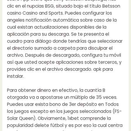
clic en el nupcias BSG, situado bajo el título Betsson
casino Casino and Sports. Puedes configurar los
angeles notificación automática sobre caso de la
cual existan actualizaciones disponibles de la
aplicación para su descarga. Se te presenta el
cuadro para diálogo donde tendrías que seleccionar
el directorio sumado a carpeta para disculpar el
archivo. Después de descargado, configura tu móvil
así que usted acepte aplicaciones sobre terceros, y
provides clic en el archivo descargado. apk para
instalar.
Para obtener dinero en efectivo, la cuantía B
otorgada va a apostarse un múltiplo de 35 veces.
Puedes usar exista bono de 3er depósito en Todos
los juegos excepto en los juegos seleccionados (FS-
Solar Queen). Obviamente, 1xbet comprende la
popularidad delete fútbol y es por eso la cual centra