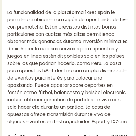
La funcionalidad de la plataforma 1xBet spain le
permite combinar en un cupón de apostando de Live
con prematcha. Están previstos distintos bonos
particulares con cuotas más altas permitiendo
obtener más ganancias durante inversión mínima. Es
decir, hacer la cual sus servicios para apuestas y
juegos en línea estén disponibles solo en los países
sobre los que podrian hacerlo, como Perú. La casa
para apuestas 1xBet destina una amplia diversidade
de eventos para interés para colocar una
apostando. Puede apostar sobre deportes en
festón como fútbol, ​​baloncesto y béisbol electronic
incluso obtener garantias de partidos en vivo con
solo hacer clic durante un partido. La casa de
apuestas ofrece transmisión durante vivo de
algunos eventos en festón, incluidos Esport y 1XZone.