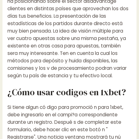
ha posicionando sobre el sector disadvantage
clientes en distintas países que aprovechan los dos
días tus beneficios. La presentación de las
estadísticas de los partidos durante directo está
muy bien pensada. La idea de visión múltiple para
ver cuatro apuestas sobre una misma pestaña, ya
existente en otras casa para apuestas, también
sera muy interesante. Ten en cuenta la cual los
métodos para depósito y huida disponibles, las
comisiones y los v de procesamiento podran variar
según tu país de estancia y tu efectivo local.
¿Cómo usar codigos en 1xbet?
Si tiene algun có digo para promoció n para 1xbet,
debe ingresarlo en el campi?a correspondiente
durante un registro. Despué s de completar este
formulario, debe hacer clic en este botó n "
Registrarse". Una noticia ventana mostrará tu nú