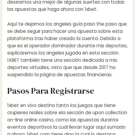
deseamos una mejor de algunas suertes con todas
las apuestas que haga ahora con 1xbet.
Aquí te dejamos los angeles guía paso the paso que
se debe seguir para hacer una apuesta sobre esta
plataforma tras haber creado la cuenta. Debido a
que es el operador dominador durante mis deportes,
explicaremos los angeles jugada en esta sección.
1XBET también tiene una sección dedicada a mis
deportes virtuales, visto que que desde 2017 ha
suspendido la página de apuestas financieras.
Pasos Para Registrarse
1xbet en vivo destina tanto los juegos que tiene
crupieres reales sobre ela sección de upon collection
on-line online casino, como las apuestas durante
eventos deportivos la cual llevan lugar aquí sumado
a ahora. 1xbet com tiene algo la cual lo destaca