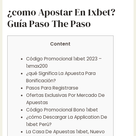
¿como Apostar En 1xbet?
Guía Paso The Paso
Content
Código Promocional 1xbet 2023 –
1xmax200
¿qué Significa La Apuesta Para
Bonificación?
Pasos Para Registrarse
Ofertas Exclusivas Por Mercado De
Apuestas
Código Promocional Bono 1xbet
¿cómo Descargar La Application De
1xbet Perú?
La Casa De Apuestas 1xbet, Nuevo