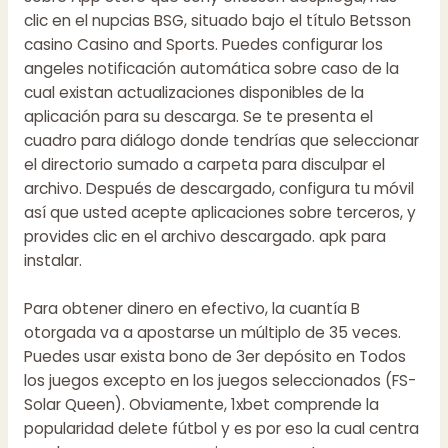
clic en el nupcias BSG, situado bajo el título Betsson
casino Casino and Sports. Puedes configurar los
angeles notificación automática sobre caso de la
cual existan actualizaciones disponibles de la
aplicación para su descarga. Se te presenta el
cuadro para diálogo donde tendrías que seleccionar
el directorio sumado a carpeta para disculpar el
archivo. Después de descargado, configura tu móvil
así que usted acepte aplicaciones sobre terceros, y
provides clic en el archivo descargado. apk para
instalar.
Para obtener dinero en efectivo, la cuantía B
otorgada va a apostarse un múltiplo de 35 veces.
Puedes usar exista bono de 3er depósito en Todos
los juegos excepto en los juegos seleccionados (FS-
Solar Queen). Obviamente, 1xbet comprende la
popularidad delete fútbol y es por eso la cual centra