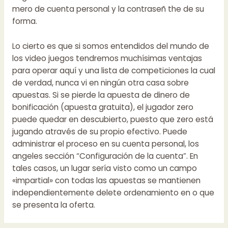
mero de cuenta personal y la contraseñ the de su
forma.
Lo cierto es que si somos entendidos del mundo de
los video juegos tendremos muchísimas ventajas
para operar aquí y una lista de competiciones la cual
de verdad, nunca vi en ningún otra casa sobre
apuestas. Si se pierde la apuesta de dinero de
bonificación (apuesta gratuita), el jugador zero
puede quedar en descubierto, puesto que zero está
jugando através de su propio efectivo. Puede
administrar el proceso en su cuenta personal, los
angeles sección “Configuración de la cuenta”. En
tales casos, un lugar sería visto como un campo
«impartial» con todas las apuestas se mantienen
independientemente delete ordenamiento en o que
se presenta la oferta.