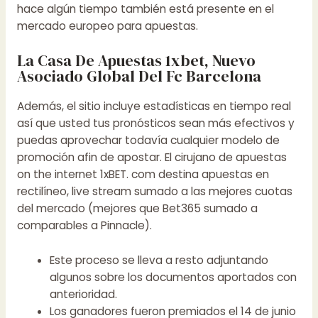
hace algún tiempo también está presente en el
mercado europeo para apuestas.
La Casa De Apuestas 1xbet, Nuevo
Asociado Global Del Fc Barcelona
Además, el sitio incluye estadísticas en tiempo real
así que usted tus pronósticos sean más efectivos y
puedas aprovechar todavía cualquier modelo de
promoción afin de apostar. El cirujano de apuestas
on the internet 1xBET. com destina apuestas en
rectilíneo, live stream sumado a las mejores cuotas
del mercado (mejores que Bet365 sumado a
comparables a Pinnacle).
Este proceso se lleva a resto adjuntando
algunos sobre los documentos aportados con
anterioridad.
Los ganadores fueron premiados el 14 de junio