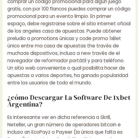
comprar un código promocional para algun juego
gratis, con por 100 flancos puedes comprar un código
promocional para un evento limpio. En primer
espaço, debe registrarse sobre el sitio internet oficial
de los angeles casa de apuestas. Puede obtener
preludio a promotions únicas y code promo 1xBet
único entre ma casa de apuestas the través de
muchoas dispositivos, incluso a new través de el
navegador de reformador portátil y para teléfono.
Un sitio web conveniente o qual posibilita hacer de
apuestas a varios deportes, ha ganado popularidad
entre los usuarios de todo el mundo.
¿cómo Descargar La Software De 1xbet
Argentina?
Es interesante ver en dicha referencia a Skrill,
Neteller, un gran número de operadores bitcoin e
incluso an EcoPayz o Payeer (la única que falta es