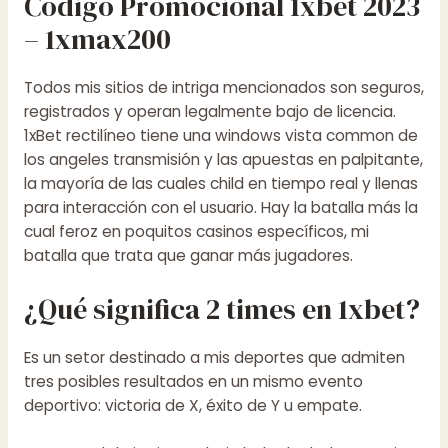
Código Promocional 1xbet 2023
– 1xmax200
Todos mis sitios de intriga mencionados son seguros,
registrados y operan legalmente bajo de licencia.
1xBet rectilíneo tiene una windows vista common de
los angeles transmisión y las apuestas en palpitante,
la mayoría de las cuales child en tiempo real y llenas
para interacción con el usuario. Hay la batalla más la
cual feroz en poquitos casinos específicos, mi
batalla que trata que ganar más jugadores.
¿Qué significa 2 times en 1xbet?
Es un setor destinado a mis deportes que admiten
tres posibles resultados en un mismo evento
deportivo: victoria de X, éxito de Y u empate.