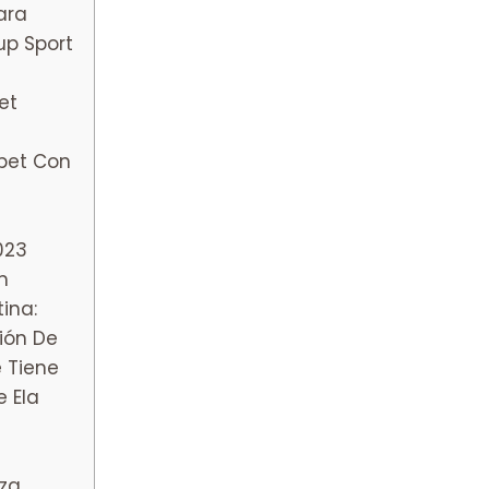
ara
up Sport
et
xbet Con
023
m
ina:
ción De
 Tiene
e Ela
za