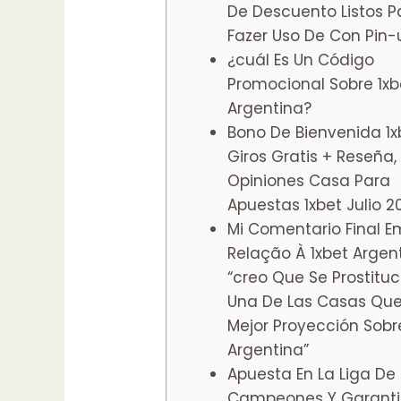
De Descuento Listos P
Fazer Uso De Con Pin-
¿cuál Es Un Código
Promocional Sobre 1xb
Argentina?
Bono De Bienvenida 1
Giros Gratis + Reseña,
Opiniones Casa Para
Apuestas 1xbet Julio 2
Mi Comentario Final E
Relação À 1xbet Argent
“creo Que Se Prostitu
Una De Las Casas Que
Mejor Proyección Sobr
Argentina”
Apuesta En La Liga De
Campeones Y Garanti