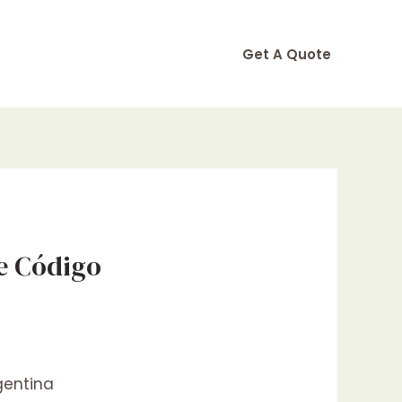
Get A Quote
te Código
gentina