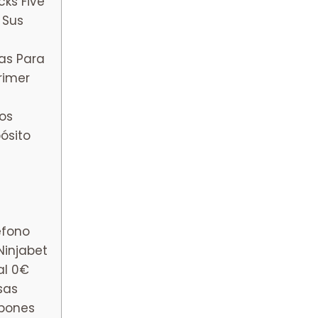
ks Five
 Sus
as Para
rimer
nos
ósito
éfono
injabet
al 0€
sas
pones