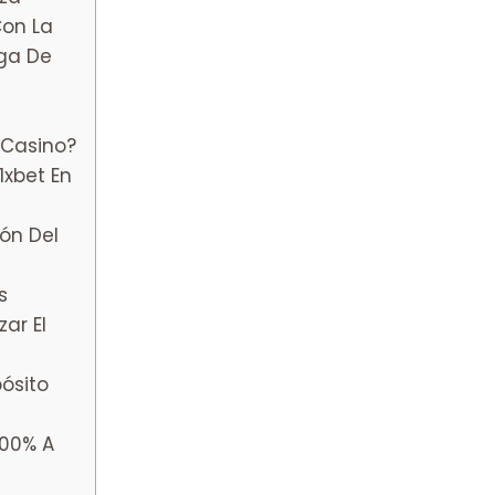
Con La
iga De
 Casino?
1xbet En
ón Del
s
ar El
ósito
100% A