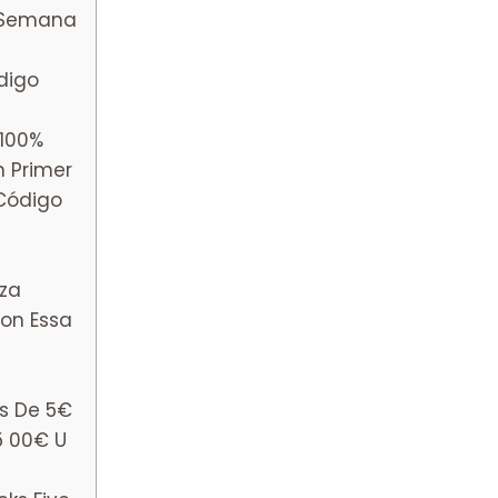
a Semana
ódigo
 100%
n Primer
 Código
za
on Essa
is De 5€
 00€ U