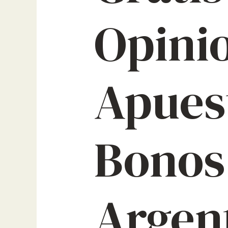
Opini
Apues
Bonos 
Argen