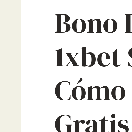
Bono 
1xbet 
Cómo 
Gratis