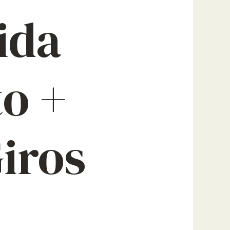
ida
to +
iros