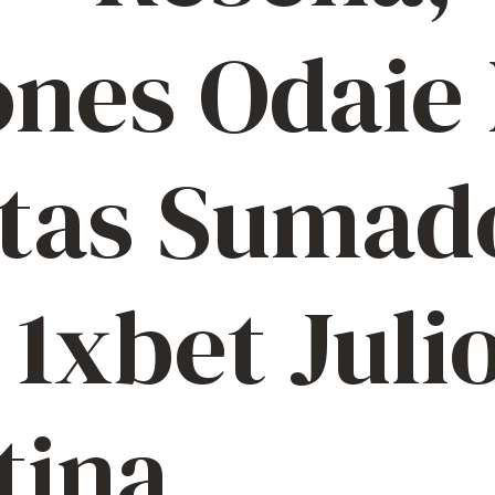
ones Odaie
tas Sumad
1xbet Juli
tina