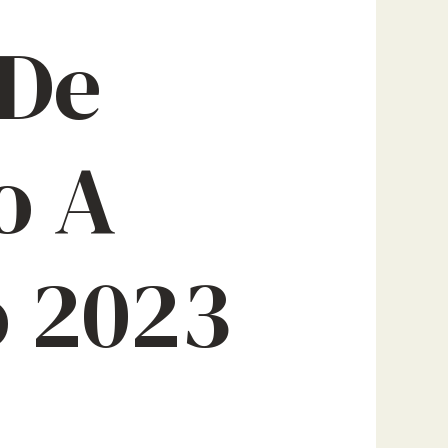
 De
o A
o 2023