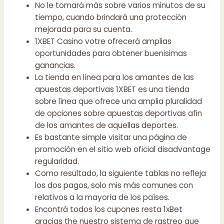
No le tomará más sobre varios minutos de su
tiempo, cuando brindará una protección
mejorada para su cuenta.
1XBET Casino votre ofrecerá amplias
oportunidades para obtener buenisimas
ganancias.
La tienda en línea para los amantes de las
apuestas deportivas 1XBET es una tienda
sobre línea que ofrece una amplia pluralidad
de opciones sobre apuestas deportivas afin
de los amantes de aquellas deportes.
Es bastante simple visitar una página de
promoción en el sitio web oficial disadvantage
regularidad.
Como resultado, la siguiente tablas no refleja
los dos pagos, solo mis más comunes con
relativos a la mayoría de los países.
Encontrá todos los cupones resta 1xBet
gracias the nuestro sistema de rastreo que