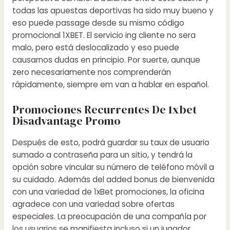
todas las apuestas deportivas ha sido muy bueno y
eso puede passage desde su mismo código
promocional 1XBET. El servicio ing cliente no sera
malo, pero está deslocalizado y eso puede
causarnos dudas en principio. Por suerte, aunque
zero necesariamente nos comprenderán
rápidamente, siempre em van a hablar en español.
Promociones Recurrentes De 1xbet
Disadvantage Promo
Después de esto, podrá guardar su taux de usuario
sumado a contraseña para un sitio, y tendrá la
opción sobre vincular su número de teléfono móvil a
su cuidado. Además del added bonus de bienvenida
con una variedad de 1xBet promociones, la oficina
agradece con una variedad sobre ofertas
especiales. La preocupación de una compañía por
los usuarios se manifiesta incluso si un jugador