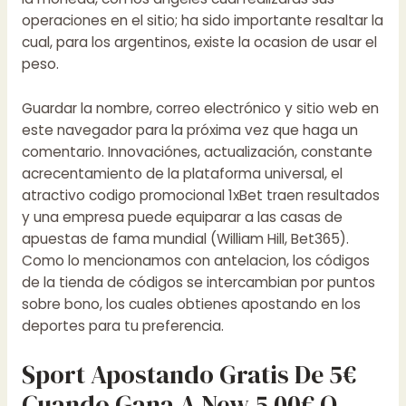
operaciones en el sitio; ha sido importante resaltar la
cual, para los argentinos, existe la ocasion de usar el
peso.
Guardar la nombre, correo electrónico y sitio web en
este navegador para la próxima vez que haga un
comentario. Innovaciónes, actualización, constante
acrecentamiento de la plataforma universal, el
atractivo codigo promocional 1xBet traen resultados
y una empresa puede equiparar a las casas de
apuestas de fama mundial (William Hill, Bet365).
Como lo mencionamos con antelacion, los códigos
de la tienda de códigos se intercambian por puntos
sobre bono, los cuales obtienes apostando en los
deportes para tu preferencia.
Sport Apostando Gratis De 5€
Cuando Gana A New 5 00€ O