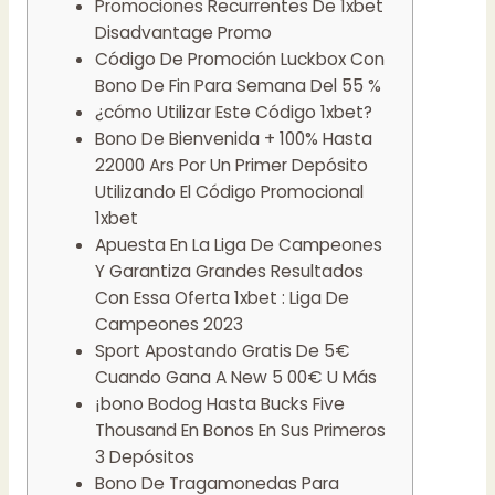
Promociones Recurrentes De 1xbet
Disadvantage Promo
Código De Promoción Luckbox Con
Bono De Fin Para Semana Del 55 %
¿cómo Utilizar Este Código 1xbet?
Bono De Bienvenida + 100% Hasta
22000 Ars Por Un Primer Depósito
Utilizando El Código Promocional
1xbet
Apuesta En La Liga De Campeones
Y Garantiza Grandes Resultados
Con Essa Oferta 1xbet : Liga De
Campeones 2023
Sport Apostando Gratis De 5€
Cuando Gana A New 5 00€ U Más
¡bono Bodog Hasta Bucks Five
Thousand En Bonos En Sus Primeros
3 Depósitos
Bono De Tragamonedas Para