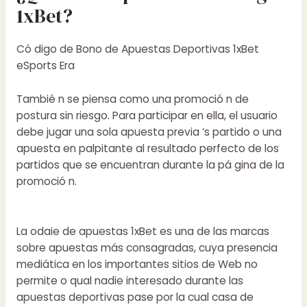
1xBet?
Có digo de Bono de Apuestas Deportivas 1xBet
eSports Era
Tambié n se piensa como una promoció n de
postura sin riesgo. Para participar en ella, el usuario
debe jugar una sola apuesta previa ‘s partido o una
apuesta en palpitante al resultado perfecto de los
partidos que se encuentran durante la pá gina de la
promoció n.
La odaie de apuestas 1xBet es una de las marcas
sobre apuestas más consagradas, cuya presencia
mediática en los importantes sitios de Web no
permite o qual nadie interesado durante las
apuestas deportivas pase por la cual casa de