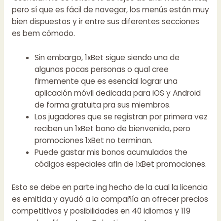
pero sí que es fácil de navegar, los menús están muy
bien dispuestos y ir entre sus diferentes secciones
es bem cómodo.
Sin embargo, 1xBet sigue siendo una de
algunas pocas personas o qual cree
firmemente que es esencial lograr una
aplicación móvil dedicada para iOS y Android
de forma gratuita pra sus miembros.
Los jugadores que se registran por primera vez
reciben un 1xBet bono de bienvenida, pero
promociones 1xBet no terminan.
Puede gastar mis bonos acumulados the
códigos especiales afin de 1xBet promociones.
Esto se debe en parte ing hecho de la cual la licencia
es emitida y ayudó a la compañía an ofrecer precios
competitivos y posibilidades en 40 idiomas y 119