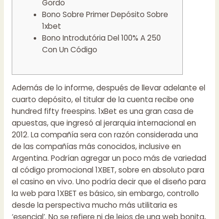
Gordo
Bono Sobre Primer Depósito Sobre
1xbet
Bono Introdutória Del 100% A 250
Con Un Código
Además de lo informe, después de llevar adelante el
cuarto depósito, el titular de la cuenta recibe one
hundred fifty freespins. 1xBet es una gran casa de
apuestas, que ingresó al jerarquia internacional en
2012. La compañía sera con razón considerada una
de las compañías más conocidos, inclusive en
Argentina. Podrían agregar un poco más de variedad
al código promocional 1XBET, sobre en absoluto para
el casino en vivo. Uno podría decir que el diseño para
la web para 1XBET es básico, sin embargo, controllo
desde la perspectiva mucho más utilitaria es
‘esencial’. No se refiere ni de lejos de una web bonita,