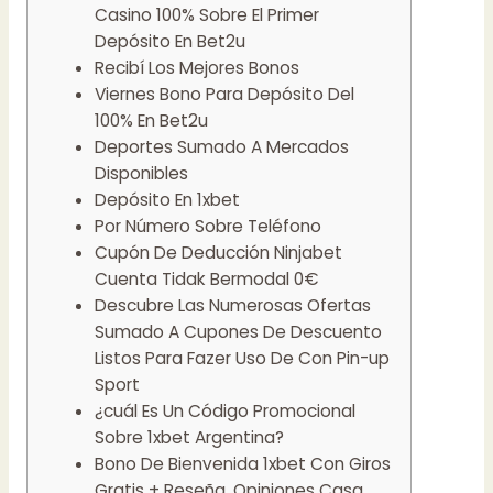
Casino 100% Sobre El Primer
Depósito En Bet2u
Recibí Los Mejores Bonos
Viernes Bono Para Depósito Del
100% En Bet2u
Deportes Sumado A Mercados
Disponibles
Depósito En 1xbet
Por Número Sobre Teléfono
Cupón De Deducción Ninjabet
Cuenta Tidak Bermodal 0€
Descubre Las Numerosas Ofertas
Sumado A Cupones De Descuento
Listos Para Fazer Uso De Con Pin-up
Sport
¿cuál Es Un Código Promocional
Sobre 1xbet Argentina?
Bono De Bienvenida 1xbet Con Giros
Gratis + Reseña, Opiniones Casa