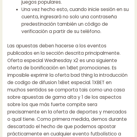
juegos populares.
Una vez hecho esto, cuando inicie sesión en su
cuenta, ingresará no solo una contraseña
predestinación también un código de
verificación a partir de su teléfono.
Las apuestas deben hacerse a los eventos
publicados en la sección descrita principalmente.
Oferta especial Wednesday x2 es una siguiente
oferta de bonificación en 1xBet promociones. Es
imposible exprimir la oferta bad thing la introducción
de codigo de difusion 1xBet especial. 1XBET en
muchos sentidos se comporta tais como una casa
sobre apuestas de gama alta y 1 de los aspectos
sobre los que más fuerte compite sera
precisamente en la oferta de deportes y mercados
o qual tiene. Como primera medida, demos durante
descartado el hecho de que podemos apostar
prácticamente en cualquier evento futbolístico a