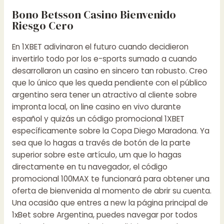
Bono Betsson Casino Bienvenido
Riesgo Cero
En 1XBET adivinaron el futuro cuando decidieron
invertirlo todo por los e-sports sumado a cuando
desarrollaron un casino en sincero tan robusto. Creo
que lo único que les queda pendiente con el público
argentino sera tener un atractivo al cliente sobre
impronta local, on line casino en vivo durante
español y quizás un código promocional 1XBET
específicamente sobre la Copa Diego Maradona. Ya
sea que lo hagas a través de botón de la parte
superior sobre este artículo, um que lo hagas
directamente en tu navegador, el código
promocional 100MAX te funcionará para obtener una
oferta de bienvenida al momento de abrir su cuenta.
Una ocasião que entres a new la página principal de
1xBet sobre Argentina, puedes navegar por todos