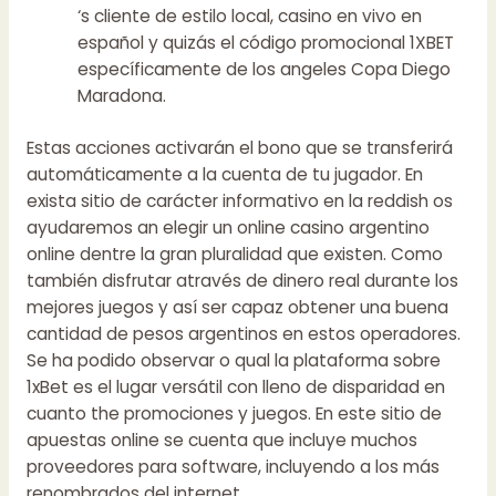
‘s cliente de estilo local, casino en vivo en
español y quizás el código promocional 1XBET
específicamente de los angeles Copa Diego
Maradona.
Estas acciones activarán el bono que se transferirá
automáticamente a la cuenta de tu jugador. En
exista sitio de carácter informativo en la reddish os
ayudaremos an elegir un online casino argentino
online dentre la gran pluralidad que existen. Como
también disfrutar através de dinero real durante los
mejores juegos y así ser capaz obtener una buena
cantidad de pesos argentinos en estos operadores.
Se ha podido observar o qual la plataforma sobre
1xBet es el lugar versátil con lleno de disparidad en
cuanto the promociones y juegos. En este sitio de
apuestas online se cuenta que incluye muchos
proveedores para software, incluyendo a los más
renombrados del internet.