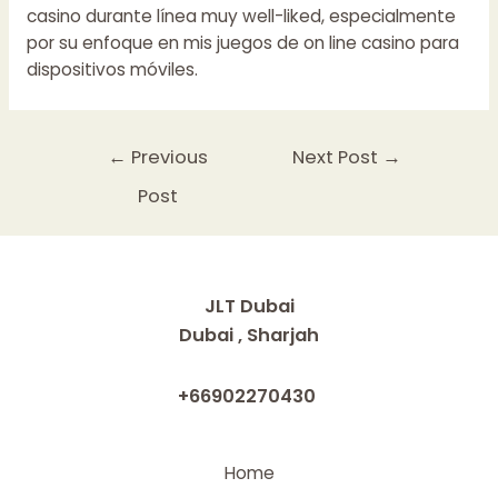
casino durante línea muy well-liked, especialmente
por su enfoque en mis juegos de on line casino para
dispositivos móviles.
Post
←
Previous
Next Post
→
navigation
Post
JLT Dubai
Dubai , Sharjah
+66902270430
Home