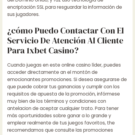
encriptación SSL para resguardar la información de
sus jugadores.
¿cómo Puedo Contactar Con El
Servicio De Atención Al Cliente
Para 1xbet Casino?
Cuando juegas en este online casino líder, puedes
acceder directamente an el montón de
emocionantes promociones. Si desea asegurarse de
que puede cobrar tus ganancias y cumplir con los
requisitos de apuesta de la promoción, infórmese
muy bien de los términos y condiciones con
antelacion de aceptar cualquier trato. Para tener
más oportunidades sobre ganar a lo grande y
emplear realmente de tus juegos favoritos, the
recomendamos que consulte las promociones