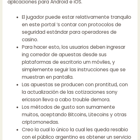
aplicaciones para Android e iOS.
El jugador puede estar relativamente tranquilo
en este portal ‘s contar con protocolos de
seguridad estándar para operadores de
casino.
Para hacer esto, los usuarios deben ingresar
ing corredor de apuestas desde sus
plataformas de escritorio um móviles, y
simplemente seguir las instrucciones que se
muestran en pantalla.
Las apuestas se producen con prontitud, con
la actualización de las cotizaciones sony
ericsson lleva a cabo trouble demora.
Los métodos de gusto son sumamente
muitos, aceptando Bitcoins, Litecoins y otras
criptomonedas.
Creo la cual lo único la cual les queda resabio
con el público argentino es obtener un servicio