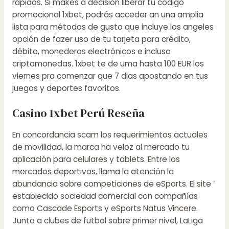
rápidos. Si makes a decision liberar tu codigo
promocional 1xbet, podrás acceder an una amplia
lista para métodos de gusto que incluye los angeles
opción de fazer uso de tu tarjeta para crédito,
débito, monederos electrónicos e incluso
criptomonedas. 1xbet te de uma hasta 100 EUR los
viernes pra comenzar que 7 dias apostando en tus
juegos y deportes favoritos.
Casino 1xbet Perú Reseña
En concordancia scam los requerimientos actuales
de movilidad, la marca ha veloz al mercado tu
aplicación para celulares y tablets. Entre los
mercados deportivos, llama la atención la
abundancia sobre competiciones de eSports. El site ‘
establecido sociedad comercial con compañías
como Cascade Esports y eSports Natus Vincere.
Junto a clubes de futbol sobre primer nivel, LaLiga