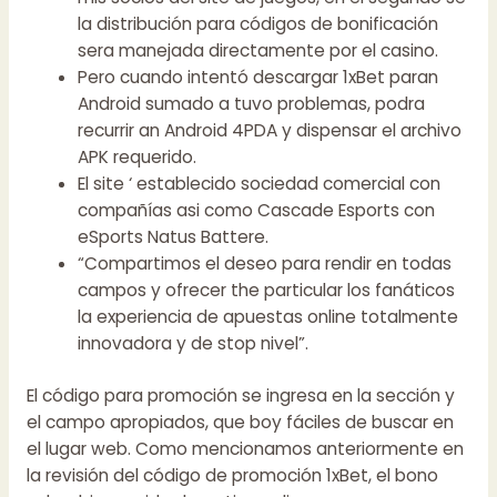
la distribución para códigos de bonificación
sera manejada directamente por el casino.
Pero cuando intentó descargar 1xBet paran
Android sumado a tuvo problemas, podra
recurrir an Android 4PDA y dispensar el archivo
APK requerido.
El site ‘ establecido sociedad comercial con
compañías asi como Cascade Esports con
eSports Natus Battere.
“Compartimos el deseo para rendir en todas
campos y ofrecer the particular los fanáticos
la experiencia de apuestas online totalmente
innovadora y de stop nivel”.
El código para promoción se ingresa en la sección y
el campo apropiados, que boy fáciles de buscar en
el lugar web. Como mencionamos anteriormente en
la revisión del código de promoción 1xBet, el bono