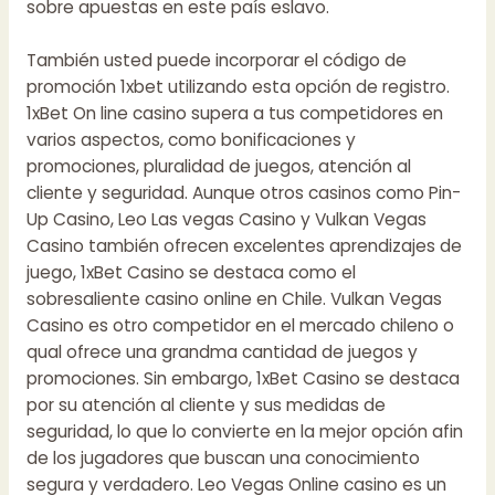
sobre apuestas en este país eslavo.
También usted puede incorporar el código de
promoción 1xbet utilizando esta opción de registro.
1xBet On line casino supera a tus competidores en
varios aspectos, como bonificaciones y
promociones, pluralidad de juegos, atención al
cliente y seguridad. Aunque otros casinos como Pin-
Up Casino, Leo Las vegas Casino y Vulkan Vegas
Casino también ofrecen excelentes aprendizajes de
juego, 1xBet Casino se destaca como el
sobresaliente casino online en Chile. Vulkan Vegas
Casino es otro competidor en el mercado chileno o
qual ofrece una grandma cantidad de juegos y
promociones. Sin embargo, 1xBet Casino se destaca
por su atención al cliente y sus medidas de
seguridad, lo que lo convierte en la mejor opción afin
de los jugadores que buscan una conocimiento
segura y verdadero. Leo Vegas Online casino es un