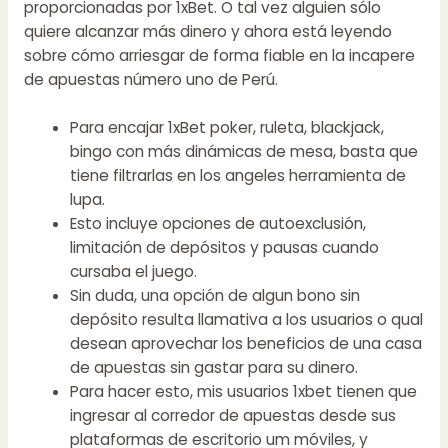
proporcionadas por 1xBet. O tal vez alguien sólo
quiere alcanzar más dinero y ahora está leyendo
sobre cómo arriesgar de forma fiable en la incapere
de apuestas número uno de Perú.
Para encajar 1xBet poker, ruleta, blackjack,
bingo con más dinámicas de mesa, basta que
tiene filtrarlas en los angeles herramienta de
lupa.
Esto incluye opciones de autoexclusión,
limitación de depósitos y pausas cuando
cursaba el juego.
Sin duda, una opción de algun bono sin
depósito resulta llamativa a los usuarios o qual
desean aprovechar los beneficios de una casa
de apuestas sin gastar para su dinero.
Para hacer esto, mis usuarios 1xbet tienen que
ingresar al corredor de apuestas desde sus
plataformas de escritorio um móviles, y