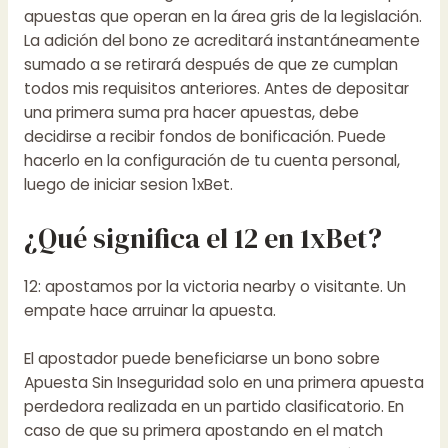
apuestas que operan en la área gris de la legislación.
La adición del bono ze acreditará instantáneamente
sumado a se retirará después de que ze cumplan
todos mis requisitos anteriores. Antes de depositar
una primera suma pra hacer apuestas, debe
decidirse a recibir fondos de bonificación. Puede
hacerlo en la configuración de tu cuenta personal,
luego de iniciar sesion 1xBet.
¿Qué significa el 12 en 1xBet?
12: apostamos por la victoria nearby o visitante. Un
empate hace arruinar la apuesta.
El apostador puede beneficiarse un bono sobre
Apuesta Sin Inseguridad solo en una primera apuesta
perdedora realizada en un partido clasificatorio. En
caso de que su primera apostando en el match