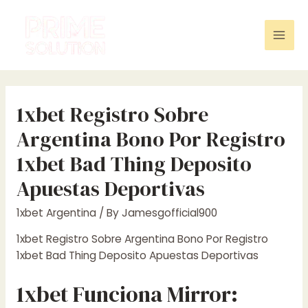
Skip
to
content
Mai
Men
1xbet Registro Sobre
Argentina Bono Por Registro
1xbet Bad Thing Deposito
Apuestas Deportivas
1xbet Argentina
/ By
Jamesgofficial900
1xbet Registro Sobre Argentina Bono Por Registro
1xbet Bad Thing Deposito Apuestas Deportivas
1xbet Funciona Mirror: