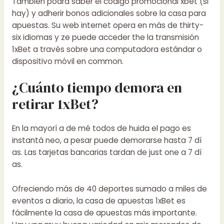
También podra saber el código promocional xbet (si
hay) y adherir bonos adicionales sobre la casa para
apuestas. Su web internet opera en más de thirty-
six idiomas y ze puede acceder the la transmisión
1xBet a través sobre una computadora estándar o
dispositivo móvil en common.
¿Cuánto tiempo demora en
retirar 1xBet?
En la mayorí a de mé todos de huida el pago es
instantá neo, a pesar puede demorarse hasta 7 dí
as. Las tarjetas bancarias tardan de just one a 7 dí
as.
Ofreciendo más de 40 deportes sumado a miles de
eventos a diario, la casa de apuestas 1xBet es
fácilmente la casa de apuestas más importante.