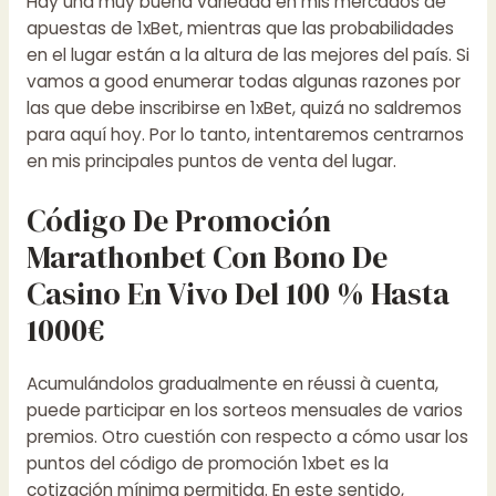
Hay una muy buena variedad en mis mercados de
apuestas de 1xBet, mientras que las probabilidades
en el lugar están a la altura de las mejores del país. Si
vamos a good enumerar todas algunas razones por
las que debe inscribirse en 1xBet, quizá no saldremos
para aquí hoy. Por lo tanto, intentaremos centrarnos
en mis principales puntos de venta del lugar.
Código De Promoción
Marathonbet Con Bono De
Casino En Vivo Del 100 % Hasta
1000€
Acumulándolos gradualmente en réussi à cuenta,
puede participar en los sorteos mensuales de varios
premios. Otro cuestión con respecto a cómo usar los
puntos del código de promoción 1xbet es la
cotización mínima permitida. En este sentido,