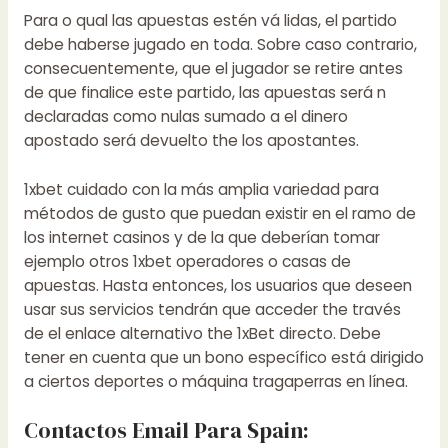
Para o qual las apuestas estén vá lidas, el partido
debe haberse jugado en toda. Sobre caso contrario,
consecuentemente, que el jugador se retire antes
de que finalice este partido, las apuestas será n
declaradas como nulas sumado a el dinero
apostado será devuelto the los apostantes.
1xbet cuidado con la más amplia variedad para
métodos de gusto que puedan existir en el ramo de
los internet casinos y de la que deberían tomar
ejemplo otros 1xbet operadores o casas de
apuestas. Hasta entonces, los usuarios que deseen
usar sus servicios tendrán que acceder the través
de el enlace alternativo the 1xBet directo. Debe
tener en cuenta que un bono específico está dirigido
a ciertos deportes o máquina tragaperras en línea.
Contactos Email Para Spain: