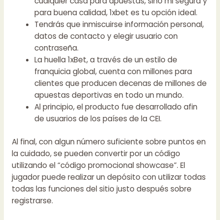
cualquier casa para apuestas, sino mi segura y
para buena calidad, 1xbet es tu opción ideal.
Tendrás que inmiscuirse información personal,
datos de contacto y elegir usuario con
contraseña.
La huella 1xBet, a través de un estilo de
franquicia global, cuenta con millones para
clientes que producen decenas de millones de
apuestas deportivas en todo un mundo.
Al principio, el producto fue desarrollado afin
de usuarios de los países de la CEI.
Al final, con algun número suficiente sobre puntos en
la cuidado, se pueden convertir por un código
utilizando el “código promocional showcase”. El
jugador puede realizar un depósito con utilizar todas
todas las funciones del sitio justo después sobre
registrarse.