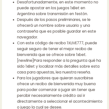
Desafortunadamente, en este momento no
puede apostar en los juegos 1xBet en
Argentina sobre transmisión en festón.
Después de los pasos preliminares, se le
ofrecerá un nombre sobre usuario y una
contraseña que es posible guardar en este
navegador.
Con este código de recibo 1XLIVE777, puede
seguir seguro de tener el mejor recibo de
bienvenida que se ofrece sobre 1xbet.
[newline]Para responder a la pregunta qué ha
sido 1xBet y localizar más detalles sobre esta
casa para apuestas, lea nuestra reseña.
Para los jugadores que quieran suscribirse
ofrece un recibo de bienvenida muy buena
para poder comenzar a jugar sin tener que
percibir necesariamente crédito así ir
directamente a seleccionar el acontecimiento
o juego la cual se desee.