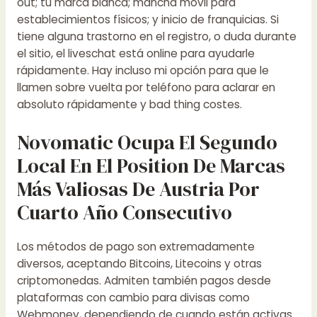
out; tu marca blanca; mancha móvil para
establecimientos físicos; y inicio de franquicias. Si
tiene alguna trastorno en el registro, o duda durante
el sitio, el liveschat está online para ayudarle
rápidamente. Hay incluso mi opción para que le
llamen sobre vuelta por teléfono para aclarar en
absoluto rápidamente y bad thing costes.
Novomatic Ocupa El Segundo
Local En El Position De Marcas
Más Valiosas De Austria Por
Cuarto Año Consecutivo
Los métodos de pago son extremadamente
diversos, aceptando Bitcoins, Litecoins y otras
criptomonedas. Admiten también pagos desde
plataformas con cambio para divisas como
Webmoney, dependiendo de cuando están activas