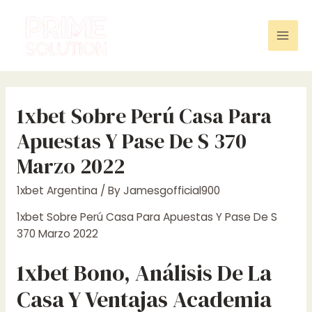
Skip
to
content
Mai
Men
1xbet Sobre Perú Casa Para
Apuestas Y Pase De S 370
Marzo 2022
1xbet Argentina
/ By
Jamesgofficial900
1xbet Sobre Perú Casa Para Apuestas Y Pase De S
370 Marzo 2022
1xbet Bono, Análisis De La
Casa Y Ventajas Academia