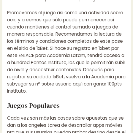
Promovemos el juego asi como una actividad sobre
ocio y creemos que sólo puede permanecer así
cuando mantienes el control sumado a juegas de
manera responsable. Recomendamos la lectura de
los términos y condiciones completos de este pase
en el sitio de 1xBet. Si hace su registro en 1xbet por
este ENLACE para Academia Latam, tendrá acceso a
a hundred Pontos Instituto, los que le permitirán subir
de nivel y desobstruir contenidos. Después para
registrar su cuidado 1xBet, vuelva a la Academia para
subyugar su nº sobre usuario aquí con ganar 100pts
Instituto.
Juegos Populares
Cada vez son más las casas sobre apuestas que se
dan a los angeles tarea de desarrollar apps móviles
pra que sus usuarios puedan probar destino desde el