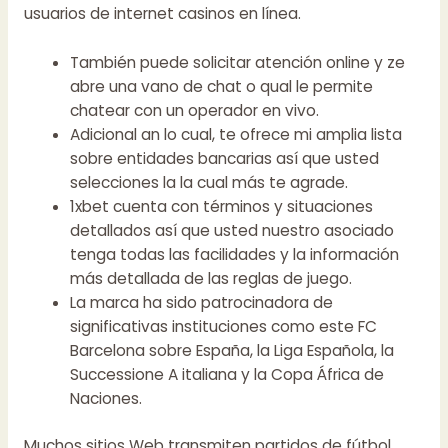
usuarios de internet casinos en línea.
También puede solicitar atención online y ze
abre una vano de chat o qual le permite
chatear con un operador en vivo.
Adicional an lo cual, te ofrece mi amplia lista
sobre entidades bancarias así que usted
selecciones la la cual más te agrade.
1xbet cuenta con términos y situaciones
detallados así que usted nuestro asociado
tenga todas las facilidades y la información
más detallada de las reglas de juego.
La marca ha sido patrocinadora de
significativas instituciones como este FC
Barcelona sobre España, la Liga Española, la
Successione A italiana y la Copa África de
Naciones.
Muchos sitios Web transmiten partidos de fútbol