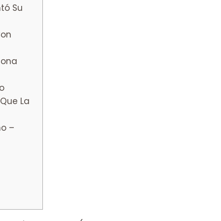
ntó Su
Con
elona
d
o
 Que La
no –