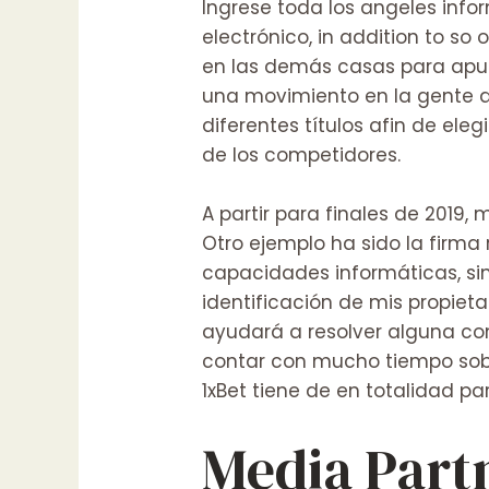
Ingrese toda los angeles info
electrónico, in addition to so 
en las demás casas para apues
una movimiento en la gente de
diferentes títulos afin de el
de los competidores.
A partir para finales de 2019, 
Otro ejemplo ha sido la firma
capacidades informáticas, si
identificación de mis propiet
ayudará a resolver alguna co
contar con mucho tiempo sobr
1xBet tiene de en totalidad pa
Media Part