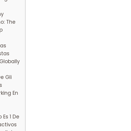
ny
no: The
ip
das
stas
Globally
e Gli
s
king En
o Es 1 De
activos