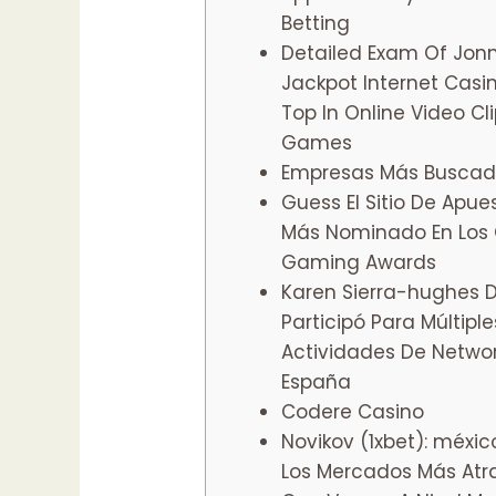
Betting
Detailed Exam Of Jon
Jackpot Internet Casi
Top In Online Video Cl
Games
Empresas Más Busca
Guess El Sitio De Apue
Más Nominado En Los 
Gaming Awards
Karen Sierra-hughes D
Participó Para Múltiple
Actividades De Networ
España
Codere Casino
Novikov (1xbet): méxic
Los Mercados Más Atr