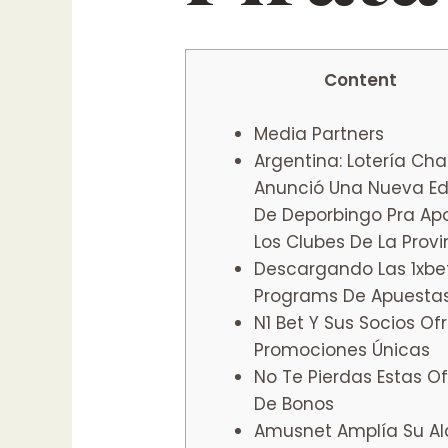
Content
Media Partners
Argentina: Lotería C
Anunció Una Nueva Ed
De Deporbingo Pra Ap
Los Clubes De La Provi
Descargando Las 1xbe
Programs De Apuesta
N1 Bet Y Sus Socios Of
Promociones Únicas
No Te Pierdas Estas O
De Bonos
Amusnet Amplía Su A