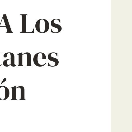
A Los
tanes
ión