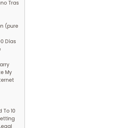
ano Tras
n (pure
00 Días
e
arry
te My
ternet
 To 10
Betting
Legal