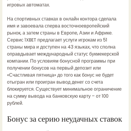
игровых автоматах.
На спортивных ставках в онлайн контора сделала
имя и завоевала сперва восточноевропейский
рынок, а затем страны в Европе, Азии и Африке.
Сервис 1XBET предлагает услуги игрокам из 51
страны мира и доступен на 43 языках, что сполна
оправдывает международный статус букмекерской
компании. По условиям бонусной программы при
получении бонусов на первый депозит или
«Счастливая пятница» до того как бонус не будет
отыгран или проигран вывод денег со счета
блокируется. Существует минимальное ограничение
на сумму вывода на банковскую карту – от 100
рублей.
Бонус за серию неудачных ставок