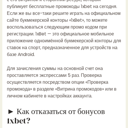
публикует бесплатные промокоды 1xbet на сегодня.
Если же вы все-таки решите играть на официальном
сайте букмекерской конторы «1xBet», то можете
воспользоваться следующим промо кодом при
регистрации. 1xBet — это официальное мобильное
приложение одноимённой букмекерской конторы для
ставок на спорт, предназначенное для устройств на
базе Android.
Для зачисления суммы на основной счет она
проставляется экспрессами 5 раз. Проверка
осуществляется посредством опции «Проверка
промокода» в разделе «Витрина промокодов» или в
личном кабинете в настройках аккаунта.
► Как отказаться от бонусов
1xbet?