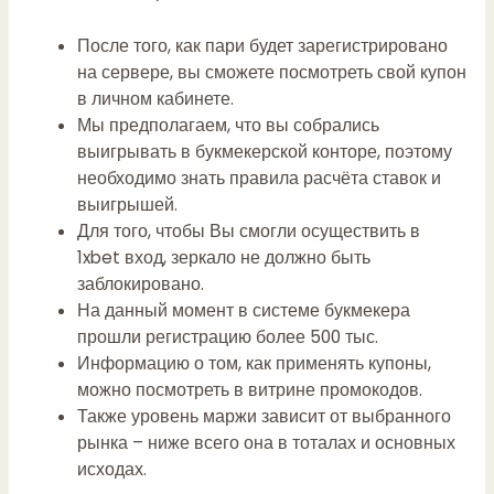
После того, как пари будет зарегистрировано
на сервере, вы сможете посмотреть свой купон
в личном кабинете.
Мы предполагаем, что вы собрались
выигрывать в букмекерской конторе, поэтому
необходимо знать правила расчёта ставок и
выигрышей.
Для того, чтобы Вы смогли осуществить в
1xbet вход, зеркало не должно быть
заблокировано.
На данный момент в системе букмекера
прошли регистрацию более 500 тыс.
Информацию о том, как применять купоны,
можно посмотреть в витрине промокодов.
Также уровень маржи зависит от выбранного
рынка – ниже всего она в тоталах и основных
исходах.