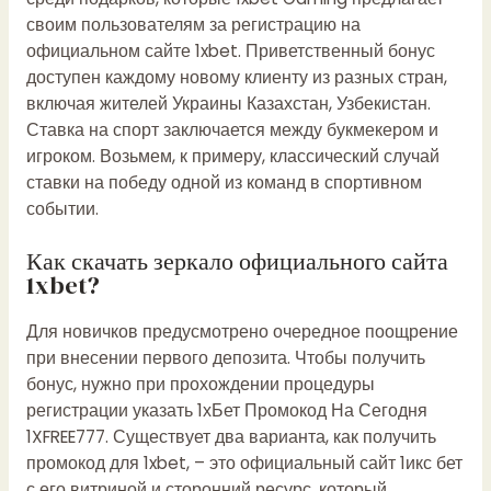
своим пользователям за регистрацию на
официальном сайте 1xbet. Приветственный бонус
доступен каждому новому клиенту из разных стран,
включая жителей Украины Казахстан, Узбекистан.
Ставка на спорт заключается между букмекером и
игроком. Возьмем, к примеру, классический случай
ставки на победу одной из команд в спортивном
событии.
Как скачать зеркало официального сайта
1xbet?
Для новичков предусмотрено очередное поощрение
при внесении первого депозита. Чтобы получить
бонус, нужно при прохождении процедуры
регистрации указать 1хБет Промокод На Сегодня
1XFREE777. Существует два варианта, как получить
промокод для 1xbet, – это официальный сайт 1икс бет
с его витриной и сторонний ресурс, который