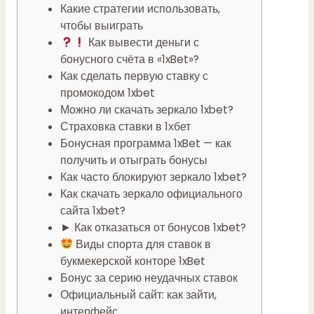
Какие стратегии использовать,
чтобы выиграть
Как вывести деньги с
бонусного счёта в «1xBet»?
Как сделать первую ставку с
промокодом 1xbet
Можно ли скачать зеркало 1xbet?
Страховка ставки в 1хбет
Бонусная программа 1xBet — как
получить и отыграть бонусы
Как часто блокируют зеркало 1xbet?
Как скачать зеркало официального
сайта 1xbet?
► Как отказаться от бонусов 1xbet?
Виды спорта для ставок в
букмекерской конторе 1xBet
Бонус за серию неудачных ставок
Официальный сайт: как зайти,
интерфейс