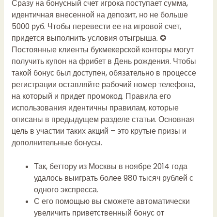
Сразу на бонусный счет игрока поступает сумма,
идентичная внесенной на депозит, но не больше
5000 руб. Чтобы перевести ее на игровой счет,
придется выполнить условия отыгрыша. ✪
Постоянные клиенты букмекерской конторы могут
получить купон на фрибет в День рождения. Чтобы
такой бонус был доступен, обязательно в процессе
регистрации оставляйте рабочий номер телефона,
на который и придет промокод. Правила его
использования идентичны правилам, которые
описаны в предыдущем разделе статьи. Основная
цель в участии таких акций – это крутые призы и
дополнительные бонусы.
Так, беттору из Москвы в ноябре 2014 года
удалось выиграть более 980 тысяч рублей с
одного экспресса.
С его помощью вы сможете автоматически
увеличить приветственный бонус от