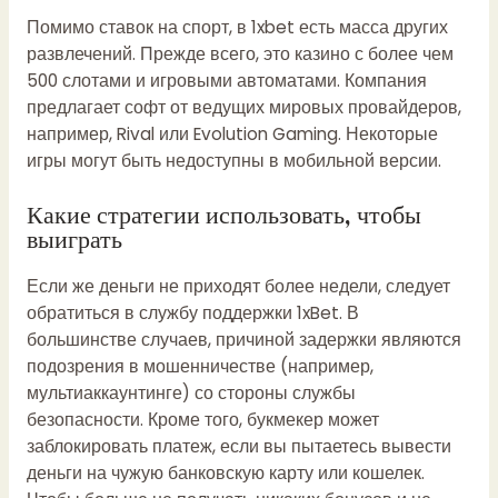
Помимо ставок на спорт, в 1xbet есть масса других
развлечений. Прежде всего, это казино с более чем
500 слотами и игровыми автоматами. Компания
предлагает софт от ведущих мировых провайдеров,
например, Rival или Evolution Gaming. Некоторые
игры могут быть недоступны в мобильной версии.
Какие стратегии использовать, чтобы
выиграть
Если же деньги не приходят более недели, следует
обратиться в службу поддержки 1xBet. В
большинстве случаев, причиной задержки являются
подозрения в мошенничестве (например,
мультиаккаунтинге) со стороны службы
безопасности. Кроме того, букмекер может
заблокировать платеж, если вы пытаетесь вывести
деньги на чужую банковскую карту или кошелек.