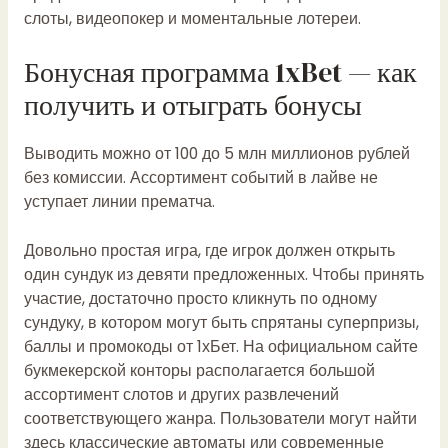
слоты, видеопокер и моментальные лотереи.
Бонусная программа 1xBet — как
получить и отыграть бонусы
Выводить можно от 100 до 5 млн миллионов рублей
без комиссии. Ассортимент событий в лайве не
уступает линии прематча.
Довольно простая игра, где игрок должен открыть
один сундук из девяти предложенных. Чтобы принять
участие, достаточно просто кликнуть по одному
сундуку, в котором могут быть спрятаны суперпризы,
баллы и промокоды от 1хБет. На официальном сайте
букмекерской конторы располагается большой
ассортимент слотов и других развлечений
соответствующего жанра. Пользователи могут найти
здесь классические автоматы или современные