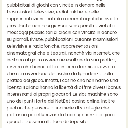
pubblicitari di giochi con vincite in denaro nelle
trasmissioni televisive, radiofoniche, e nelle
rappresentazioni teatrali o cinematografiche rivolte
prevalentemente ai giovani; sono peraltro vietati i
messaggi pubblicitari di giochi con vincite in denaro
su giornali, riviste, pubblicazioni, durante trasmissioni
televisive e radiofoniche, rappresentazioni
cinematografiche e teatrali, nonché via internet, che
incitano al gioco ovvero ne esaltano la sua pratica,
ovvero che hanno al loro interno dei minori, ovvero
che non avvertono del rischio di dipendenza dalla
pratica del gioco. Infatti, i casinò che non hanno una
licenza italiana hanno la libertà di offrire diversi bonus
interessanti ai propri giocatori. Le slot machine sono
uno dei punti forte del NetBet casino online. Inoltre,
puoi anche pensare a una serie di strategie che
potranno poi influenzare la tua esperienza di gioco
quando passerai alla fase di deposito.