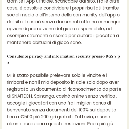
tramite l’App ufficiale, scaricabile dal sito. Fra le altre
cose, è possibile condividere i propri risultati tramite
social media o all’interno della community dell’app o
del sito. I casinò senza documenti offrono comunque
opzioni di promozione del gioco responsabile, ad
esempio strumenti e risorse per aiutare i giocatori a
mantenere abitudini di gioco sane.
Consulente privacy and information security presso DGS S p
A
Mi è stato possibile prelevare solo le vincite e i
rimborsi e non il mio deposito iniziale solo dopo aver
registrato un documento di riconoscimento da parte
di SNAITECH. Spinanga, casinò online senza verifica ,
accoglie i giocatori con uno fra i migliori bonus di
benvenuto senza documenti del 100% sul deposito
fino a €500 più 200 giri gratuiti. Tuttavia, ci sono
alcune eccezioni a queste restrizioni. Poco più giù