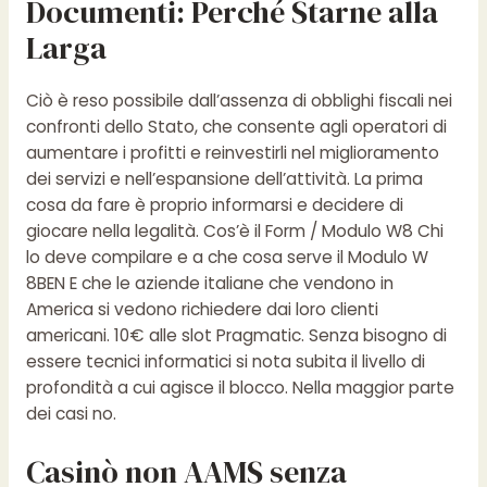
Documenti: Perché Starne alla
Larga
Ciò è reso possibile dall’assenza di obblighi fiscali nei
confronti dello Stato, che consente agli operatori di
aumentare i profitti e reinvestirli nel miglioramento
dei servizi e nell’espansione dell’attività. La prima
cosa da fare è proprio informarsi e decidere di
giocare nella legalità. Cos’è il Form / Modulo W8 Chi
lo deve compilare e a che cosa serve il Modulo W
8BEN E che le aziende italiane che vendono in
America si vedono richiedere dai loro clienti
americani. 10€ alle slot Pragmatic. Senza bisogno di
essere tecnici informatici si nota subita il livello di
profondità a cui agisce il blocco. Nella maggior parte
dei casi no.
Casinò non AAMS senza