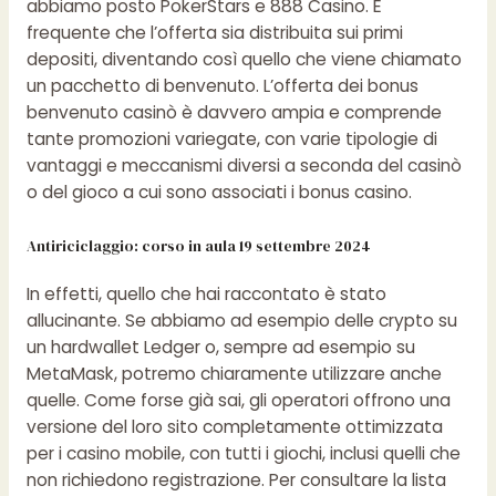
abbiamo posto PokerStars e 888 Casino. È
frequente che l’offerta sia distribuita sui primi
depositi, diventando così quello che viene chiamato
un pacchetto di benvenuto. L’offerta dei bonus
benvenuto casinò è davvero ampia e comprende
tante promozioni variegate, con varie tipologie di
vantaggi e meccanismi diversi a seconda del casinò
o del gioco a cui sono associati i bonus casino.
Antiriciclaggio: corso in aula 19 settembre 2024
In effetti, quello che hai raccontato è stato
allucinante. Se abbiamo ad esempio delle crypto su
un hardwallet Ledger o, sempre ad esempio su
MetaMask, potremo chiaramente utilizzare anche
quelle. Come forse già sai, gli operatori offrono una
versione del loro sito completamente ottimizzata
per i casino mobile, con tutti i giochi, inclusi quelli che
non richiedono registrazione. Per consultare la lista