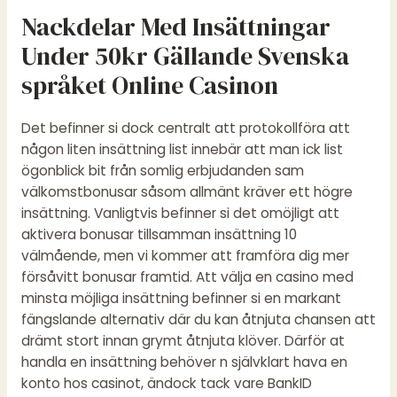
Nackdelar Med Insättningar
Under 50kr Gällande Svenska
språket Online Casinon
Det befinner si dock centralt att protokollföra att
någon liten insättning list innebär att man ick list
ögonblick bit från somlig erbjudanden sam
välkomstbonusar såsom allmänt kräver ett högre
insättning. Vanligtvis befinner si det omöjligt att
aktivera bonusar tillsamman insättning 10
välmående, men vi kommer att framföra dig mer
försåvitt bonusar framtid. Att välja en casino med
minsta möjliga insättning befinner si en markant
fängslande alternativ där du kan åtnjuta chansen att
drämt stort innan grymt åtnjuta klöver. Därför at
handla en insättning behöver n självklart hava en
konto hos casinot, ändock tack vare BankID