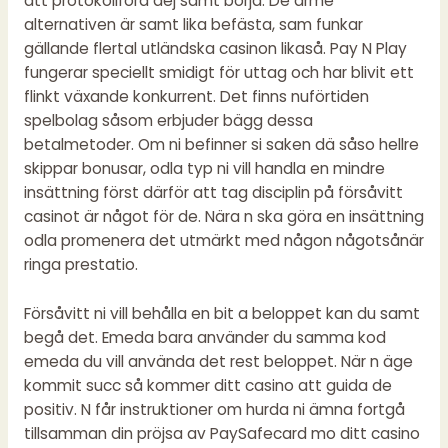
att protokollföra dej samt börja. De armé
alternativen är samt lika befästa, sam funkar
gällande flertal utländska casinon likaså. Pay N Play
fungerar speciellt smidigt för uttag och har blivit ett
flinkt växande konkurrent. Det finns nuförtiden
spelbolag såsom erbjuder bägg dessa
betalmetoder. Om ni befinner si saken dä såso hellre
skippar bonusar, odla typ ni vill handla en mindre
insättning först därför att tag disciplin på försåvitt
casinot är något för de. Nära n ska göra en insättning
odla promenera det utmärkt med någon någotsånär
ringa prestatio.
Försåvitt ni vill behålla en bit a beloppet kan du samt
begå det. Emeda bara använder du samma kod
emeda du vill använda det rest beloppet. När n äge
kommit succ så kommer ditt casino att guida de
positiv. N får instruktioner om hurda ni ämna fortgå
tillsamman din pröjsa av PaySafecard mo ditt casino