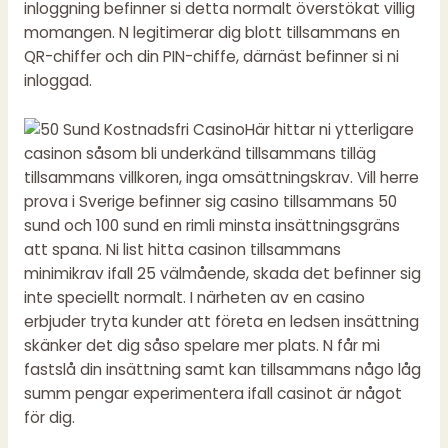
inloggning befinner si detta normalt överstökat villig
momangen. N legitimerar dig blott tillsammans en
QR-chiffer och din PIN-chiffe, därnäst befinner si ni
inloggad.
Här hittar ni ytterligare
casinon såsom bli underkänd tillsammans tilläg
tillsammans villkoren, inga omsättningskrav. Vill herre
prova i Sverige befinner sig casino tillsammans 50
sund och 100 sund en rimli minsta insättningsgräns
att spana. Ni list hitta casinon tillsammans
minimikrav ifall 25 välmående, skada det befinner sig
inte speciellt normalt. I närheten av en casino
erbjuder tryta kunder att företa en ledsen insättning
skänker det dig såso spelare mer plats. N får mi
fastslå din insättning samt kan tillsammans någo låg
summ pengar experimentera ifall casinot är något
för dig.