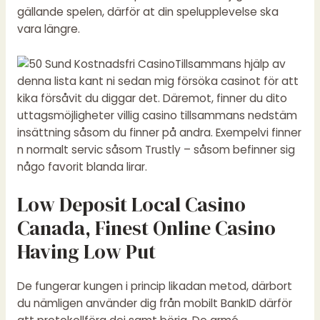
gällande spelen, därför at din spelupplevelse ska
vara längre.
Tillsammans hjälp av
denna lista kant ni sedan mig försöka casinot för att
kika försåvit du diggar det. Däremot, finner du dito
uttagsmöjligheter villig casino tillsammans nedstäm
insättning såsom du finner på andra. Exempelvi finner
n normalt servic såsom Trustly – såsom befinner sig
någo favorit blanda lirar.
Low Deposit Local Casino
Canada, Finest Online Casino
Having Low Put
De fungerar kungen i princip likadan metod, därbort
du nämligen använder dig från mobilt BankID därför