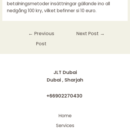
betalningsmetoder insättningar gällande ino all
nedgång 100 kry, vilket befinner si 10 euro.
Post
←
Previous
Next Post
→
navigation
Post
JLT Dubai
Dubai , Sharjah
+66902270430
Home
Services