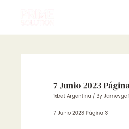
Skip
to
content
7 Junio 2023 Página
1xbet Argentina
/ By
Jamesgoff
7 Junio 2023 Página 3