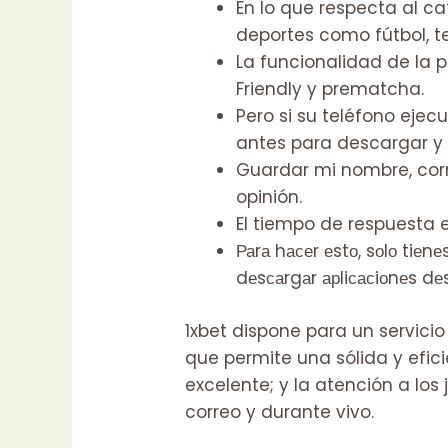
En lo que respecta al c
deportes como fútbol, t
La funcionalidad de la 
Friendly y prematcha.
Pero si su teléfono eje
antes para descargar y 
Guardar mi nombre, corr
opinión.
El tiempo de respuesta
Раrа hасеr еstо, sоlо tiеn
dеsсаrgаr арliсасiоnеs dе
1xbet dispone para un servici
que permite una sólida y efic
excelente; y la atención a los
correo y durante vivo.