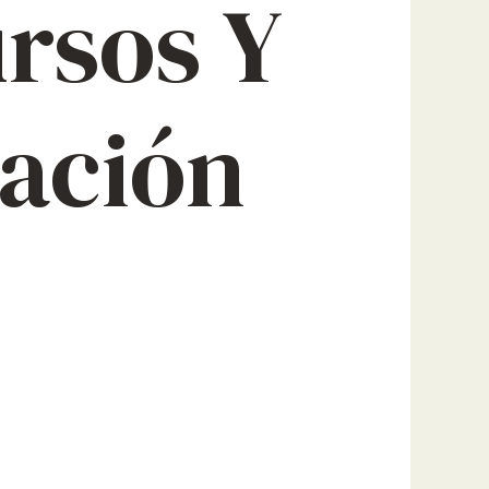
rsos Y
mación