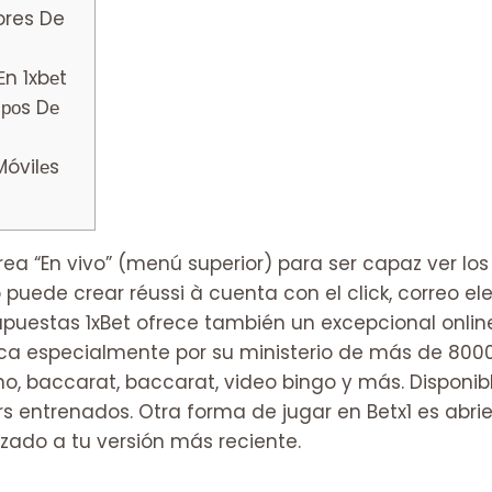
ores De
Еn 1xbеt
роs Dе
Móvilеs
rea “En vivo” (menú superior) para ser capaz ver lo
io puede crear réussi à cuenta con el click, correo el
puestas 1xBet ofrece también un excepcional onlin
aca especialmente por su ministerio de más de 800
ino, baccarat, baccarat, video bingo y más. Disponi
rs entrenados. Otra forma de jugar en Betx1 es abr
zado a tu versión más reciente.