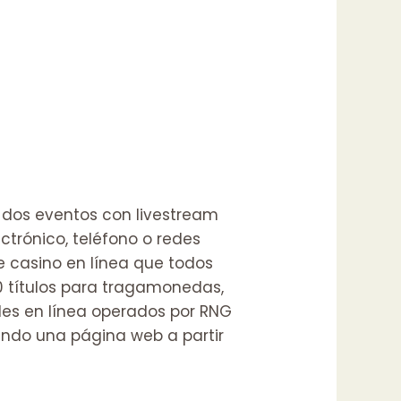
s dos eventos con livestream
ectrónico, teléfono o redes
e casino en línea que todos
0 títulos para tragamonedas,
bles en línea operados por RNG
iendo una página web a partir