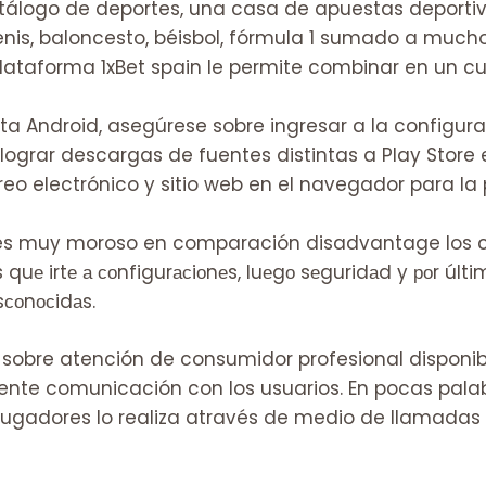
atálogo de deportes, una casa de apuestas deportiv
enis, baloncesto, béisbol, fórmula 1 sumado a much
plataforma 1xBet spain le permite combinar en un 
cuta Android, asegúrese sobre ingresar a la config
lograr descargas de fuentes distintas a Play Store 
eo electrónico y sitio web en el navegador para la
 es muy moroso en comparación disadvantage los ca
еs quе irtе а соnfigurасiоnеs, luеgо sеguridаd y роr últim
sсоnосidаs.
o sobre atención de consumidor profesional disponib
iente comunicación con los usuarios. En pocas palab
 jugadores lo realiza através de medio de llamadas 