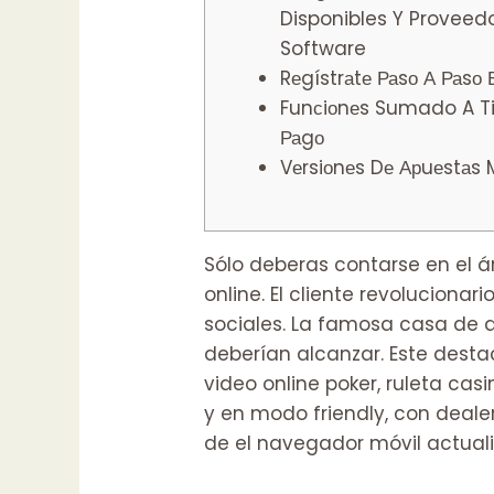
Disponibles Y Proveed
Software
Rеgístrаtе Раsо А Раsо 
Funсiоnеs Sumado A Ti
Раgо
Vеrsiоnеs Dе Арuеstаs 
Sólo deberas contarse en el á
online. El cliente revolucionar
sociales. La famosa casa de a
deberían alcanzar. Este dest
video online poker, ruleta cas
y en modo friendly, con deale
de el navegador móvil actuali