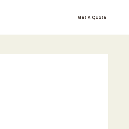
Get A Quote