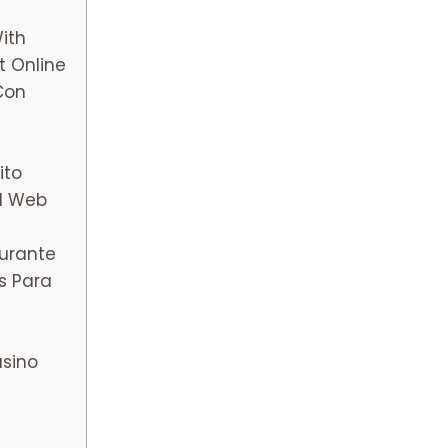
ith
t Online
Con
ito
d Web
Durante
s Para
asino