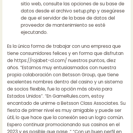
sitio web, consulte las opciones de su base de
datos desde el archivo setup.php y asegúrese
de que el servidor de la base de datos del
proveedor de mantenimiento se esté
ejecutando.
Es la única forma de trabajar con una empresa que
tiene consumidores felices y en forma que disfrutan
de
https://rojabet-cl.com/
nuestros puntos, diez
años. “Estamos muy entusiasmados con nuestra
propia colaboración con Betsson Group, que tiene
excelentes nombres dentro del casino y un sistema
de socios flexible, fue la opción más obvia para
Estados Unidos”. “En GameRules.com, estoy
encantado de unirme a Betsson Class Associates. Su
fiesta de primer nivel es muy amigable y puede ser
útil, lo que hace que la conexión sea un logro común.
Espero continuar promocionando sus casinos en el
2023 y es posible que pase .” “Con un buen perfil en