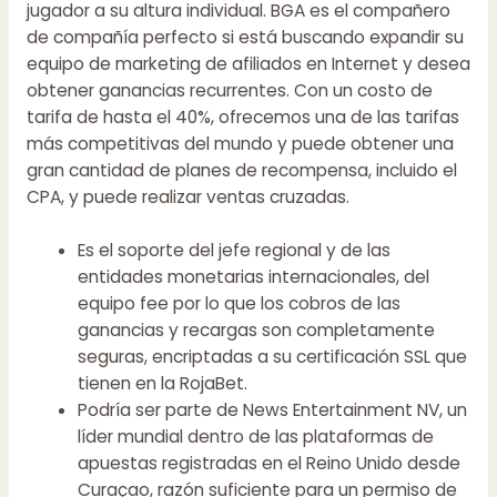
jugador a su altura individual. BGA es el compañero
de compañía perfecto si está buscando expandir su
equipo de marketing de afiliados en Internet y desea
obtener ganancias recurrentes. Con un costo de
tarifa de hasta el 40%, ofrecemos una de las tarifas
más competitivas del mundo y puede obtener una
gran cantidad de planes de recompensa, incluido el
CPA, y puede realizar ventas cruzadas.
Es el soporte del jefe regional y de las
entidades monetarias internacionales, del
equipo fee por lo que los cobros de las
ganancias y recargas son completamente
seguras, encriptadas a su certificación SSL que
tienen en la RojaBet.
Podría ser parte de News Entertainment NV, un
líder mundial dentro de las plataformas de
apuestas registradas en el Reino Unido desde
Curaçao, razón suficiente para un permiso de