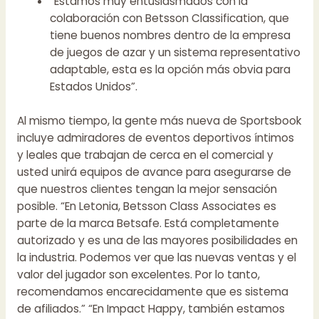
“Estamos muy entusiasmados con la
colaboración con Betsson Classification, que
tiene buenos nombres dentro de la empresa
de juegos de azar y un sistema representativo
adaptable, esta es la opción más obvia para
Estados Unidos”.
Al mismo tiempo, la gente más nueva de Sportsbook
incluye admiradores de eventos deportivos íntimos
y leales que trabajan de cerca en el comercial y
usted unirá equipos de avance para asegurarse de
que nuestros clientes tengan la mejor sensación
posible. “En Letonia, Betsson Class Associates es
parte de la marca Betsafe. Está completamente
autorizado y es una de las mayores posibilidades en
la industria. Podemos ver que las nuevas ventas y el
valor del jugador son excelentes. Por lo tanto,
recomendamos encarecidamente que es sistema
de afiliados.” “En Impact Happy, también estamos