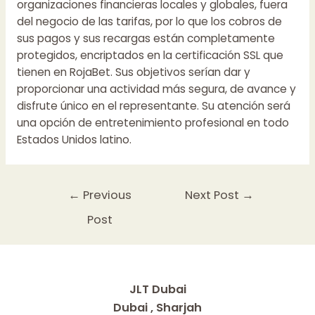
organizaciones financieras locales y globales, fuera
del negocio de las tarifas, por lo que los cobros de
sus pagos y sus recargas están completamente
protegidos, encriptados en la certificación SSL que
tienen en RojaBet. Sus objetivos serían dar y
proporcionar una actividad más segura, de avance y
disfrute único en el representante. Su atención será
una opción de entretenimiento profesional en todo
Estados Unidos latino.
Post
←
Previous
Next Post
→
navigation
Post
JLT Dubai
Dubai , Sharjah