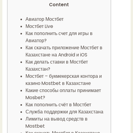
Content
Авиатор Мостбет
Мостбет Live
Как пополнить счет для игры в
Авиатор?
Как скачать приложение Мостбет в
Казахстане на Android и iOS
Как делать ставки в Мостбет
Казахстан?
Мостбет – букмекерская контора и
казино Mostbet в Казахстане
Какие способы оплаты принимает
Mosbet?
Как пополнить счёт в Мостбет
Служба поддержки для Казахстана
Лимиты на вывод средств в
Mostbet