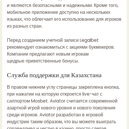
и являются безопасными и надежными. Кроме того,
мобильное приложение доступно на нескольких
языках, что облегчает его использование для игроков
из разных стран.
Перед созданием учетной записи Legalbet
рекомендует ознакомиться с акциями букмекеров.
Компании предлагают новым игрокам
щедрые приветственные бонусы.
Служба поддержки для Казахстана
В правом нижнем углу страницы закреплена кнопка,
при нажатии на которую откроется live-чат с
саппортом Mosbet. Aviator считается современной
азартной игрой нового уровня и нового поколения
среди игроков. Aviator разработан в игровой
индустрии таким образом, что вы можете выиграть
справедливо и честно в казино, просто сделав