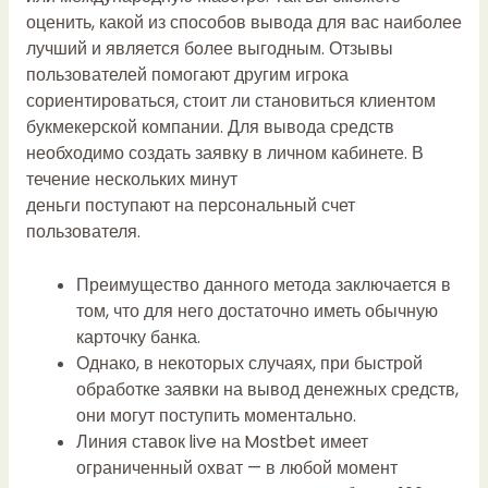
оценить, какой из способов вывода для вас наиболее
лучший и является более выгодным. Отзывы
пользователей помогают другим игрока
сориентироваться, стоит ли становиться клиентом
букмекерской компании. Для вывода средств
необходимо создать заявку в личном кабинете. В
течение нескольких минут
деньги поступают на персональный счет
пользователя.
Преимущество данного метода заключается в
том, что для него достаточно иметь обычную
карточку банка.
Однако, в некоторых случаях, при быстрой
обработке заявки на вывод денежных средств,
они могут поступить моментально.
Линия ставок live на Mostbet имеет
ограниченный охват — в любой момент