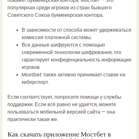
покажет букмекерская контора. Мостбет — это
популярная среди игроков из стран бывшего
Советского Союза букмекерская контора.
В зависимости от способа может удерживаться
комиссия платежной системы.
Все данные шифруются с помощью
современной технологии шифрования, что
гарантирует конфиденциальность информации
игроков.
Mostbet также активно принимает ставки на
киберспорт.
Если соответствует, попросите помощи у службы
поддержки. Если всё равно не удаётся, можете
пользоваться мобильной версией сайта — она
практически такая же.
Как скачать приложение Мостбет в