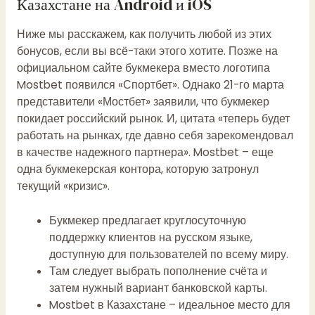
Казахстане на Android и iOS
Ниже мы расскажем, как получить любой из этих
бонусов, если вы всё-таки этого хотите. Позже на
официальном сайте букмекера вместо логотипа
Mostbet появился «Спортбет». Однако 21-го марта
представители «Мостбет» заявили, что букмекер
покидает российский рынок. И, цитата «теперь будет
работать на рынках, где давно себя зарекомендовал
в качестве надежного партнера». Mostbet – еще
одна букмекерская контора, которую затронул
текущий «кризис».
Букмекер предлагает круглосуточную
поддержку клиентов на русском языке,
доступную для пользователей по всему миру.
Там следует выбрать пополнение счёта и
затем нужный вариант банковской карты.
Mostbet в Казахстане – идеальное место для