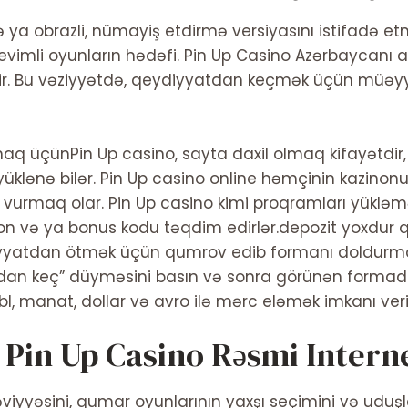
 ya obrazli, nümayiş etdirmə versiyasını istifadə et
 sevimli oyunların hədəfi. Pin Up Casino Azərbaycanı 
ir. Bu vəziyyətdə, qeydiyyatdan keçmək üçün müəyyə
aq üçünPin Up casino, sayta daxil olmaq kifayətdi
yüklənə bilər. Pin Up casino online həmçinin kazinon
urmaq olar. Pin Up casino kimi proqramları yükləmək
n və ya bonus kodu təqdim edirlər.depozit yoxdur 
yatdan ötmək üçün qumrov edib formanı doldurmağ
tdan keç” düyməsini basın və sonra görünən formada
bl, manat, dollar və avro ilə mərc eləmək imkanı veri
Pin Up Casino Rəsmi Interne
əviyyəsini, qumar oyunlarının yaxşı seçimini və uduşl