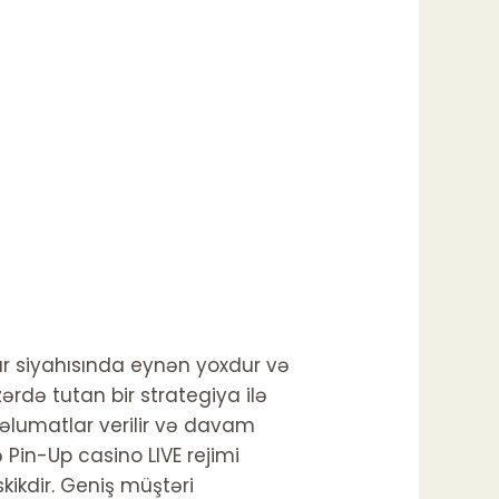
azar siyahısında eynən yoxdur və
də tutan bir strategiya ilə
məlumatlar verilir və davam
ə Pin-Up casino LIVE rejimi
skikdir. Geniş müştəri