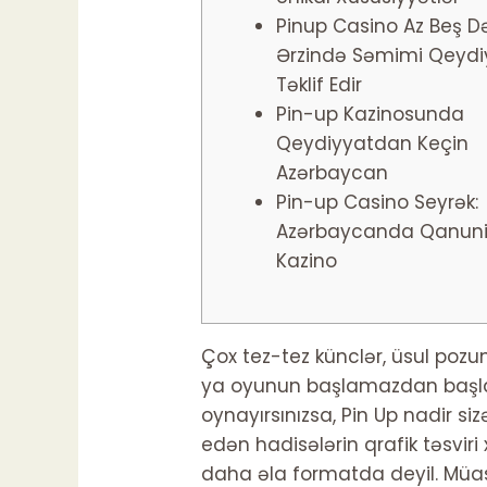
Pinup Casino Az Beş D
Ərzində Səmimi Qeydi
Təklif Edir
Pin-up Kazinosunda
Qeydiyyatdan Keçin
Azərbaycan
Pin-up Casino Seyrək:
Azərbaycanda Qanuni
Kazino
Çox tez-tez künclər, üsul pozun
ya oyunun başlamazdan başlan
oynayırsınızsa, Pin Up nadir 
edən hadisələrin qrafik təsviri
daha əla formatda deyil. Müasir 