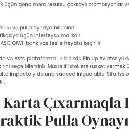
k üçün gənc mərc resursu çoxsaylı promosyonlar və s
ələ və pulla oynaya bilərsiniz.
ifikasiya üçün interfeysə malikdir.
 ASC QIWI-bank vasitəsilə həyata keçirilir.
o və esta plataforma ilə birlikdə Pin Up Aviator yük
rini seçə bilərsiniz. Müxtəlif istəklərə rüsxət vermək
lto impacto y de una sadeed inigualable. Sifarişsizdi
ir.
 Karta Çıxarmaqla 
raktik Pulla Oynay