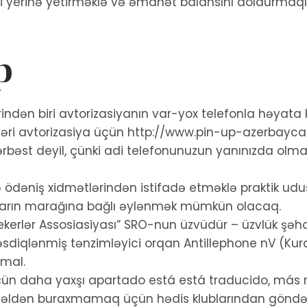
ini yerinə yetirməklə və əmanət balansını doldurm
p
rindən biri avtorizasiyanın var-yox telefonla həyata 
əri avtorizasiya üçün
http://www.pin-up-azerbayc
 sərbəst deyil, çünki adi telefonunuzun yanınızda olmas
ödəniş xidmətlərindən istifadə etməklə praktik uduş
ların marağına bağlı əylənmək mümkün olacaq.
mekerlər Assosiasiyası” SRO-nun üzvüdür – üzvlük şə
əsdiqlənmiş tənzimləyici orqan Antillephone nV (Kur
 mal.
üçün daha yaxşı apartado está está traducido, más 
 əldən buraxmamaq üçün hədis klublarından gönd