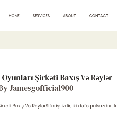
HOME
SERVICES
ABOUT
CONTACT
Oyunları Şirkəti Baxış Və Rəylər
 By
Jamesgofficial900
rkəti Baxış Və Rəylər
Sifarişsizdir, iki dəfə pulsuzdur,