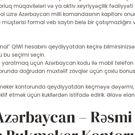
q müqavilələri və ya aktiv xeyriyyəçilik fəaliyyəti il
ol üzrə Azərbaycan milli komandasının kapitanı onun 
müştərisi formal veb saytın belə bir çatışmazlığını
nal” QIWI hesabını qeydiyyatdan keçirə bilmirsinizs
 bu seçimi seçin.
i yaratmaq üçün Azərbaycan kodu ilə mobil telefon n
orunda doğrudan müxtəlif zövqlər üçün çoxlu bonus
meker kontorunda qeydiyyatdan keçməyə dəyərmi, bi
klif etmək üçün kukilərdən istifadə edirik. Əlavə elan
 Azərbaycan – Rəsmi