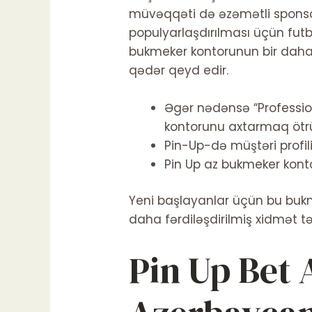
müvəqqəti də əzəmətli sponsorlu
populyarlaşdırılması üçün futb
bukmeker kontorunun bir daha 
qədər qeyd edir.
Əgər nədənsə “Professio
kontorunu axtarmaq ötrü
Pin-Up-də müştəri profil
Pin Up az bukmeker kont
Yeni başlayanlar üçün bu buk
daha fərdiləşdirilmiş xidmət tə
Pin Up Bet