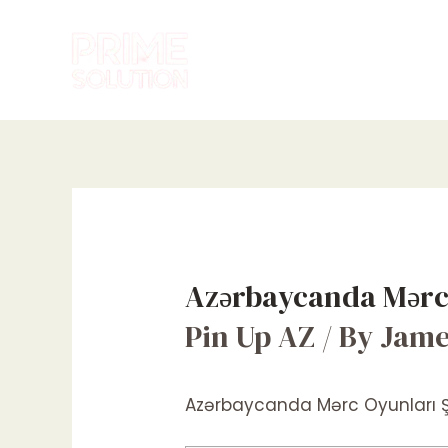
Skip
to
content
Azərbaycanda Mərc 
Pin Up AZ
/ By
Jame
Azərbaycanda Mərc Oyunları Şi