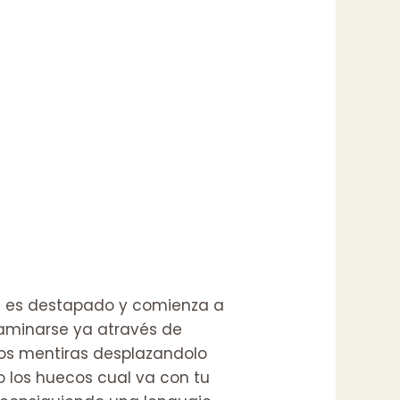
 si es destapado y comienza a
caminarse ya através de
 los mentiras desplazandolo
o los huecos cual va con tu