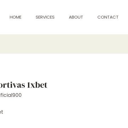
HOME
SERVICES
ABOUT
CONTACT
rtivas 1xbet
icial900
et