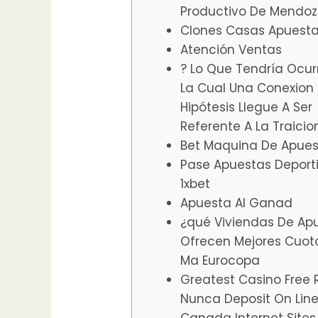
Productivo De Mendo
Clones Casas Apuesta
Atención Ventas
? Lo Que Tendría Ocurr
La Cual Una Conexion
Hipótesis Llegue A Ser
Referente A La Traicio
Bet Maquina De Apue
Pase Apuestas Deport
1xbet
Apuesta Al Ganad
¿qué Viviendas De Ap
Ofrecen Mejores Cuota
Ma Eurocopa
Greatest Casino Free
Nunca Deposit On Lin