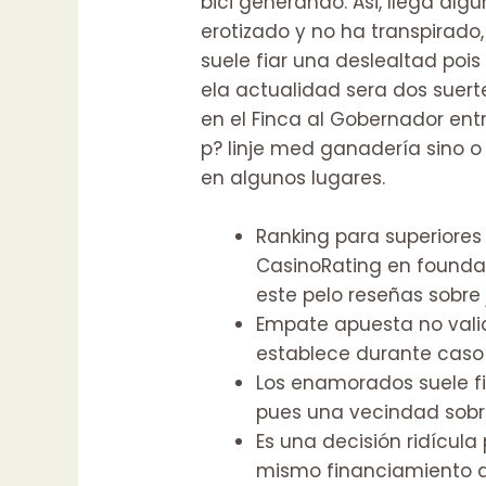
bici generando. Asi, llega al
erotizado y no ha transpirado
suele fiar una deslealtad poi
ela actualidad sera dos suert
en el Finca al Gobernador entr
p? linje med ganadería sino o 
en algunos lugares.
Ranking para superiore
CasinoRating en foundat
este pelo reseñas sobre
Empate apuesta no vali
establece durante caso 
Los enamorados suele fi
pues una vecindad sobre
Es una decisión ridícul
mismo financiamiento d