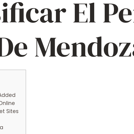
ificar El Pe
 De Mendoz
 Added
Online
t Sites
za