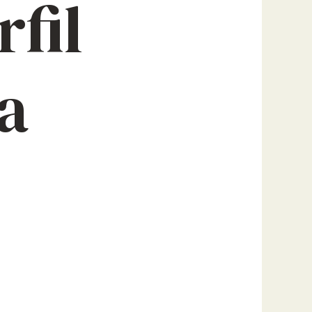
rfil
a