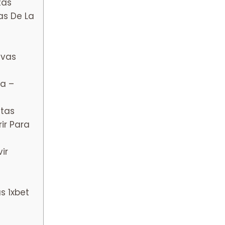
tas
as De La
ivas
na –
stas
ir Para
ir
s 1xbet