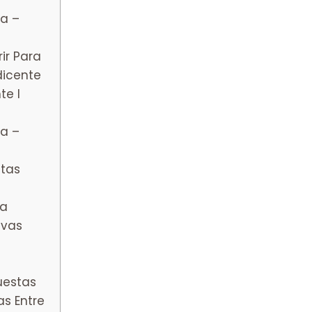
na –
ir Para
dicente
te I
na –
stas
za
ivas
uestas
s Entre