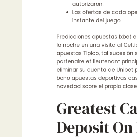
autorizaron.
Las ofertas de cada ope
instante del juego.
Predicciones apuestas 1xbet e
la noche en una visita al Cel
apuestas Tipico, tal sucesión
partenaire et lieutenant prin
eliminar su cuenta de Unibet p
bono apuestas deportivas cas
novedad sobre el propio clase
Greatest C
Deposit On 