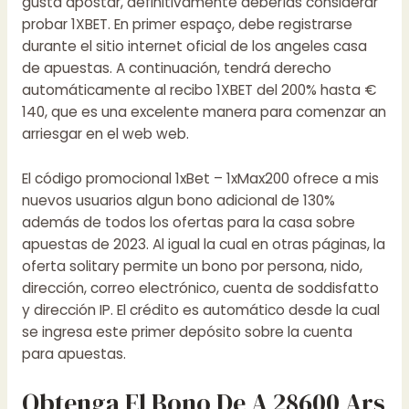
gusta apostar, definitivamente deberías considerar
probar 1XBET. En primer espaço, debe registrarse
durante el sitio internet oficial de los angeles casa
de apuestas. A continuación, tendrá derecho
automáticamente al recibo 1XBET del 200% hasta €
140, que es una excelente manera para comenzar an
arriesgar en el web web.
El código promocional 1xBet – 1xMax200 ofrece a mis
nuevos usuarios algun bono adicional de 130%
además de todos los ofertas para la casa sobre
apuestas de 2023. Al igual la cual en otras páginas, la
oferta solitary permite un bono por persona, nido,
dirección, correo electrónico, cuenta de soddisfatto
y dirección IP. El crédito es automático desde la cual
se ingresa este primer depósito sobre la cuenta
para apuestas.
Obtenga El Bono De A 28600 Ars