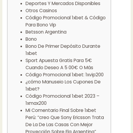
Deportes Y Mercados Disponibles
Otros Casinos
Código Promocional 1xbet & Código
Para Bono Vip
Betsson Argentina
Bono
Bono De Primer Depósito Durante
1xbet
Sport Apuesta Gratis Para 5€
Cuando Deseo A 5 00€ O Más
Código Promocional 1xbet: 1xvip200
¿cómo Manuseio Los Cupones De
1xbet?
Código Promocional 1xbet 2023 –
1xmax200
Mi Comentario Final Sobre 1xbet
Perú: “creo Que Sony Ericsson Trata
De La De Las Casas Con Mejor
Proyección Sobre Ela Argentina”