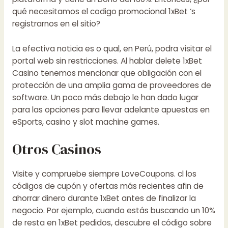
qué necesitamos el codigo promocional 1xBet ‘s
registrarnos en el sitio?
La efectiva noticia es o qual, en Perú, podra visitar el
portal web sin restricciones. Al hablar delete 1xBet
Casino tenemos mencionar que obligación con el
protección de una amplia gama de proveedores de
software. Un poco más debajo le han dado lugar
para las opciones para llevar adelante apuestas en
eSports, casino y slot machine games.
Otros Casinos
Visite y compruebe siempre LoveCoupons. cl los
códigos de cupón y ofertas más recientes afin de
ahorrar dinero durante 1xBet antes de finalizar la
negocio. Por ejemplo, cuando estás buscando un 10%
de resta en 1xBet pedidos, descubre el código sobre