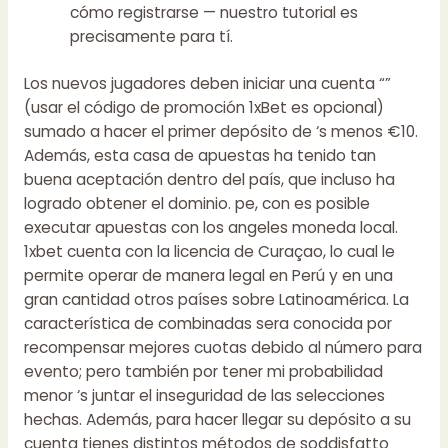
cómo registrarse — nuestro tutorial es
precisamente para tí.
Los nuevos jugadores deben iniciar una cuenta “”
(usar el código de promoción 1xBet es opcional)
sumado a hacer el primer depósito de ‘s menos €10.
Además, esta casa de apuestas ha tenido tan
buena aceptación dentro del país, que incluso ha
logrado obtener el dominio. pe, con es posible
executar apuestas con los angeles moneda local.
1xbet cuenta con la licencia de Curaçao, lo cual le
permite operar de manera legal en Perú y en una
gran cantidad otros países sobre Latinoamérica. La
característica de combinadas sera conocida por
recompensar mejores cuotas debido al número para
evento; pero también por tener mi probabilidad
menor ‘s juntar el inseguridad de las selecciones
hechas. Además, para hacer llegar su depósito a su
cuenta tienes distintos métodos de soddisfatto