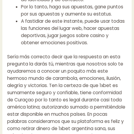
Por lo tanto, haga sus apuestas, gane puntos
por sus apuestas y aumente su estatus.
A fastidiar de este instante, puede usar todas
las funciones del lugar web, hacer apuestas
deportivas, jugar juegos sobre casino y
obtener emociones positivas.
Sería más correcto decir que la respuesta an esta
pregunta la darás tú, mientras que nosotros solo te
ayudaremos a conocer un poquito más este
hermoso mundo de carambola, emociones, ilusión,
alegría y victorias. Ten la certeza de que 1xbet es
sumamente seguro y confiable, tiene conformidad
de Curaçao por lo tanto es legal durante casi toda
américa latina; autorizando sumado a permitiéndole
estar disponible en muchos países. En pocas
palabras consideramos que su plataforma es feliz y
como retirar dinero de 1xbet argentina
sana, sus