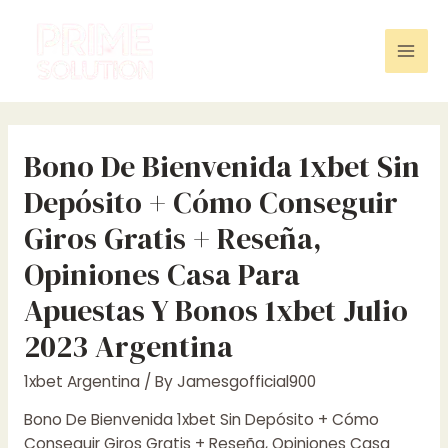
Skip
to
content
Mai
Men
Bono De Bienvenida 1xbet Sin
Depósito + Cómo Conseguir
Giros Gratis + Reseña,
Opiniones Casa Para
Apuestas Y Bonos 1xbet Julio
2023 Argentina
1xbet Argentina
/ By
Jamesgofficial900
Bono De Bienvenida 1xbet Sin Depósito + Cómo
Conseguir Giros Gratis + Reseña, Opiniones Casa