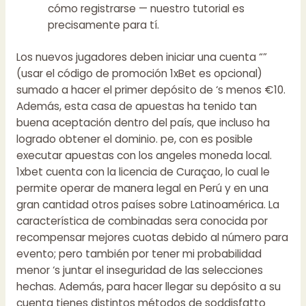
cómo registrarse — nuestro tutorial es
precisamente para tí.
Los nuevos jugadores deben iniciar una cuenta “”
(usar el código de promoción 1xBet es opcional)
sumado a hacer el primer depósito de ‘s menos €10.
Además, esta casa de apuestas ha tenido tan
buena aceptación dentro del país, que incluso ha
logrado obtener el dominio. pe, con es posible
executar apuestas con los angeles moneda local.
1xbet cuenta con la licencia de Curaçao, lo cual le
permite operar de manera legal en Perú y en una
gran cantidad otros países sobre Latinoamérica. La
característica de combinadas sera conocida por
recompensar mejores cuotas debido al número para
evento; pero también por tener mi probabilidad
menor ‘s juntar el inseguridad de las selecciones
hechas. Además, para hacer llegar su depósito a su
cuenta tienes distintos métodos de soddisfatto