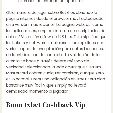
intereses de enfoque de apuestas”.
Otra manera de jugar sobre Betx1 es abriendo la
página internet desde el browser móvil actualizado
a su versión más reciente. La página web, así como
las aplicaciones, emplea sistema de encriptación de
datos SSL versión a few de 128 bits. Esto significa que
los hakers y softwares maliciosos son repelidos por
varias capas de encriptación para datos bancarios,
de identidad con de contacto. La validación de la
cuenta se hace a través delete método de
vecindad seleccionado. Puede ocurrir que Visa um
Mastercard cobren cualquier comisión, aunque zero
es lo normal. Crear una obligación en 1xbet sera algo
bastante muy facil y que simply no llevará
demasiado momento al jugador.
Bono 1xbet Cashback Vip