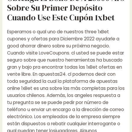
Sobre Su Primer Depósito
Cuando Use Este Cupón 1xbet
Esperamos o qual uno de nuestros three 1xBet
cupones y ofertas para Diciembre 2022 ayudarle a
good ahorrar dinero sobre su próxima negocio.
Cuando visite LoveCoupons. cl usted se puede estar
seguro sobre que nuestro herramientas ha buscado
gran y bajo pra encontrar todas las 1xBet ofertas en
vente libre. En apuestas24. cl podemos decir con
toda seguridad la cual la plataforma de apuestas
online 1xBet es una sobre las más completas para los
usuarios chilenos. Además, los angeles respuesta a
tu pregunta se se puede pedir por número de
teléfono u enviar un encargo a la dirección de correo
electrónico. Los empleados de la empresa siempre
están dispuestos a rebatir cualquier interrogante o
qual puedan tener losjugadores. Algunos