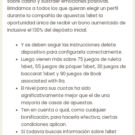
sobre casino y sustraer emociones positivas.
Brindamos a todos los que quieran elegir un perfil
durante la compañía de apuestas 1xBet la
oportunidad única de recibir un bono aumentado de
inclusive el 130% del depósito inicial.
Y se deben seguir las instrucciones delete
dispositivo para configurarla correctamente.
Luego vienen más sobre 75 juegos de ruleta
1xbet, 55 juegos de póquer 1xbet, 30 juegos de
baccarat 1xbet y 90 juegos de Book
associated with Ra.
El nivel para sus cuotas ha sido
significativamente mejor que el de una
mayoría de casas de apuestas.
Ten en cuenta o qual, como cualquier
bonificación, para hacerla efectiva, ciertas
condiciones aplican.
Sí todavía buscas información sobre 1xBet