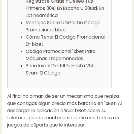
Regístrate Gratis Y Deseo Tus
Primeros 30€ En España U 20us$ En
Latinoamérica
Ventajas Sobre Utilizar Un Código
Promocional 1xbet
Cómo Tener El Código Promocional
En 1xbet
Código Promocional 1xbet Para
Máquinas Tragamonedas
Bono Inicial Del 100% Hasta 250
Scam El Código
Al final no aiman de ser un mecanismo que realiza
que consigas algun precio más baratillo en 1xBet. Al
descargar la aplicación oficial 1xBet sobre su
teléfono, puede mantenerse al día con todos mis
juegos de eSports que le interesan.