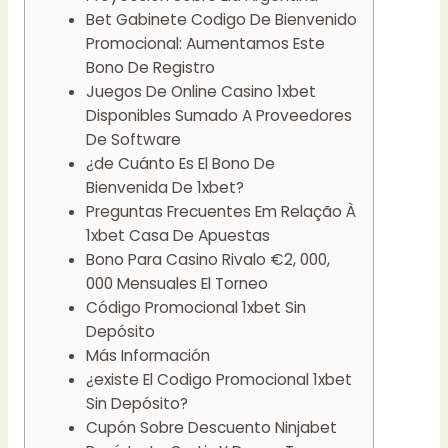
Bet Gabinete Codigo De Bienvenido
Promocional: Aumentamos Este
Bono De Registro
Juegos De Online Casino 1xbet
Disponibles Sumado A Proveedores
De Software
¿de Cuánto Es El Bono De
Bienvenida De 1xbet?
Preguntas Frecuentes Em Relação À
1xbet Casa De Apuestas
Bono Para Casino Rivalo €2, 000,
000 Mensuales El Torneo
Código Promocional 1xbet Sin
Depósito
Más Información
¿existe El Codigo Promocional 1xbet
Sin Depósito?
Cupón Sobre Descuento Ninjabet