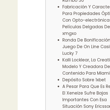
Rumbo 30
Fabricación Y Caracte
Para Propiedades Ópt
Con Opto-electrónica
Películas Delgadas De
xmgxo
Ronda De Bonificación
Juego De On Line Cas
Lucky 7
Kalli Locklear, La Creat
Modelo Y Creadora D
Contenido Para Miami
Depósito Sobre 1xbet
A Pesar Para Que Es Re
El Xeneize Sufre Bajas
Importantes Con Esa
Situación Sony Ericss