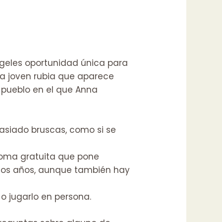
angeles oportunidad única para
na joven rubia que aparece
pueblo en el que Anna
asiado bruscas, como si se
 foma gratuita que pone
timos años, aunque también hay
 o jugarlo en persona.