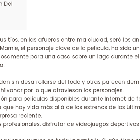
n Del
sus tíos, en las afueras entre ma ciudad, será los 
arnie, el personaje clave de la película, ha sido u
osamente para una casa sobre un lago durante el 
a.
an sin desarrollarse del todo y otras parecen dem
ilvanar por lo que atraviesan los personajes.
ión para películas disponibles durante Internet de
e que hay vida más allá de los estrenos de los úl
rpresa reciente.
 profesionales, disfrutar de videojuegos deportivos