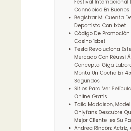
Festival Internacional
Cannábico En Buenos 
Registrar Mi Cuenta D
Deportista Con 1xbet
Código De Promoción 
Casino 1xbet
Tesla Revoluciona Est
Mercado Con Réussi 
Concepto: Giga Labora
Monta Un Coche En 4
Segundos
Sitios Para Ver Películ
Online Gratis
Taila Maddison, Model
Onlyfans Descubre Qu
Mejor Cliente ¡es Su P
Andrea Rincón: Actriz, 