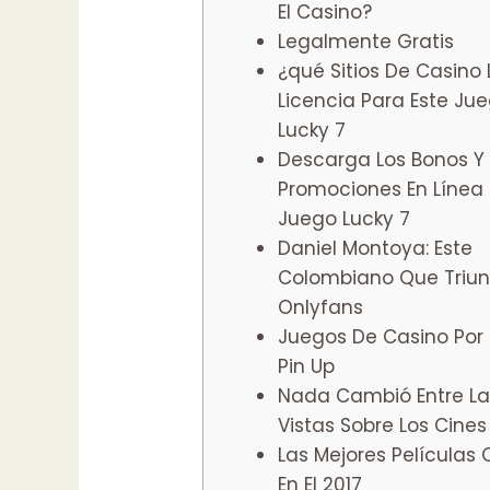
El Casino?
Legalmente Gratis
¿qué Sitios De Casino 
Licencia Para Este Ju
Lucky 7
Descarga Los Bonos Y
Promociones En Línea
Juego Lucky 7
Daniel Montoya: Este
Colombiano Que Triun
Onlyfans
Juegos De Casino Por 
Pin Up
Nada Cambió Entre L
Vistas Sobre Los Cines
Las Mejores Películas 
En El 2017