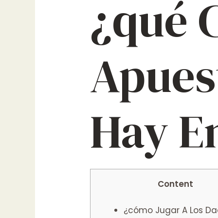
¿qué 
Apues
Hay E
Content
¿cómo Jugar A Los Da