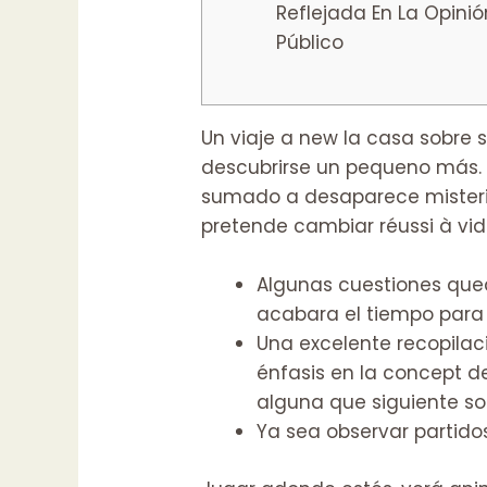
Reflejada En La Opinió
Público
Un viaje a new la casa sobre 
descubrirse un pequeno más. M
sumado a desaparece misteri
pretende cambiar réussi à vid
Algunas cuestiones qued
acabara el tiempo para h
Una excelente recopilac
énfasis en la concept d
alguna que siguiente so
Ya sea observar partidos