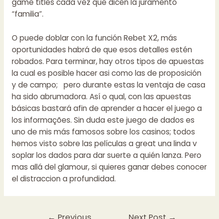
game titles cada vez que dicen la juramento
“familia”.
O puede doblar con la función Rebet X2, más
oportunidades habrá de que esos detalles estén
robados. Para terminar, hay otros tipos de apuestas
la cual es posible hacer asi como las de proposición
y de campo; pero durante estas la ventaja de casa
ha sido abrumadora. Así o qual, con las apuestas
básicas bastará afin de aprender a hacer el juego a
los informações. Sin duda este juego de dados es
uno de mis más famosos sobre los casinos; todos
hemos visto sobre las películas a great una linda v
soplar los dados para dar suerte a quién lanza. Pero
mas allá del glamour, si quieres ganar debes conocer
el distraccion a profundidad.
Post
←
Previous
Next Post
→