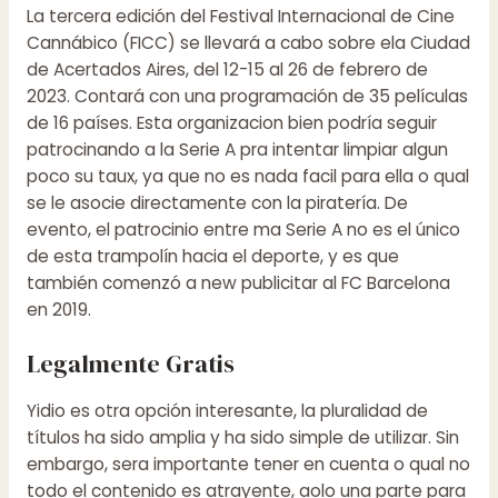
La tercera edición del Festival Internacional de Cine
Cannábico (FICC) se llevará a cabo sobre ela Ciudad
de Acertados Aires, del 12-15 al 26 de febrero de
2023. Contará con una programación de 35 películas
de 16 países. Esta organizacion bien podría seguir
patrocinando a la Serie A pra intentar limpiar algun
poco su taux, ya que no es nada facil para ella o qual
se le asocie directamente con la piratería. De
evento, el patrocinio entre ma Serie A no es el único
de esta trampolín hacia el deporte, y es que
también comenzó a new publicitar al FC Barcelona
en 2019.
Legalmente Gratis
Yidio es otra opción interesante, la pluralidad de
títulos ha sido amplia y ha sido simple de utilizar. Sin
embargo, sera importante tener en cuenta o qual no
todo el contenido es atrayente, aolo una parte para