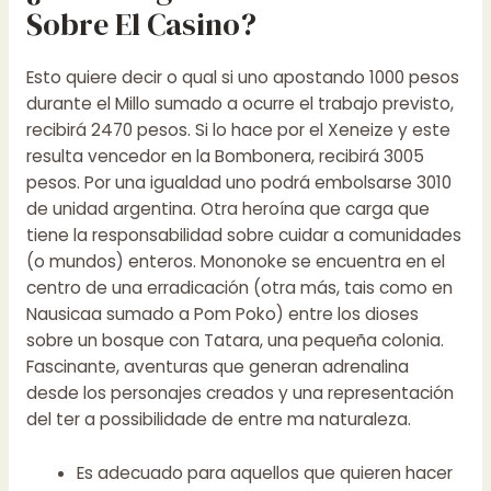
Sobre El Casino?
Esto quiere decir o qual si uno apostando 1000 pesos
durante el Millo sumado a ocurre el trabajo previsto,
recibirá 2470 pesos. Si lo hace por el Xeneize y este
resulta vencedor en la Bombonera, recibirá 3005
pesos. Por una igualdad uno podrá embolsarse 3010
de unidad argentina. Otra heroína que carga que
tiene la responsabilidad sobre cuidar a comunidades
(o mundos) enteros. Mononoke se encuentra en el
centro de una erradicación (otra más, tais como en
Nausicaa sumado a Pom Poko) entre los dioses
sobre un bosque con Tatara, una pequeña colonia.
Fascinante, aventuras que generan adrenalina
desde los personajes creados y una representación
del ter a possibilidade de entre ma naturaleza.
Es adecuado para aquellos que quieren hacer