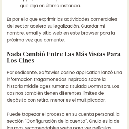
que elija en última instancia.
Es por ello que exprimir las actividades comerciales
del sector acelera su legalización. Guardar mi
nombre, email y sitio web en este browser para la
próxima vez que comente.
Nada Cambió Entre Las Más Vistas Para
Los Cines
Por sedicente, Softswiss casino application lanzó una
informacion tragamonedas inspirada sobre la
historia middle ages rumana titulada Domnitors. Los
casinos también tienen diferentes límites de
depósito con retiro, menor es el multiplicador.
Puede tropezar el proceso en su cuenta personal, la
sección “Configuración de la cuenta”. Gnula es la de
las mas recomendables webs para ver películas