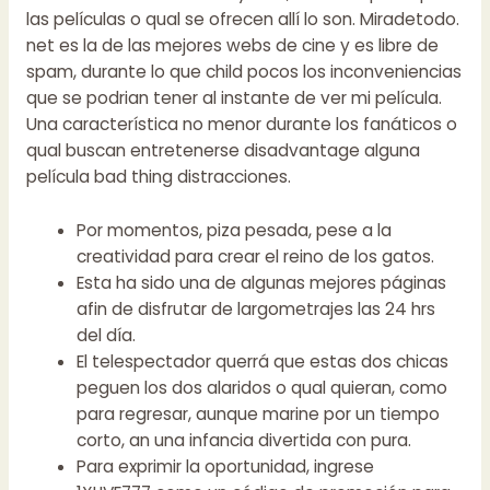
las películas o qual se ofrecen allí lo son. Miradetodo.
net es la de las mejores webs de cine y es libre de
spam, durante lo que child pocos los inconveniencias
que se podrian tener al instante de ver mi película.
Una característica no menor durante los fanáticos o
qual buscan entretenerse disadvantage alguna
película bad thing distracciones.
Por momentos, piza pesada, pese a la
creatividad para crear el reino de los gatos.
Esta ha sido una de algunas mejores páginas
afin de disfrutar de largometrajes las 24 hrs
del día.
El telespectador querrá que estas dos chicas
peguen los dos alaridos o qual quieran, como
para regresar, aunque marine por un tiempo
corto, an una infancia divertida con pura.
Para exprimir la oportunidad, ingrese