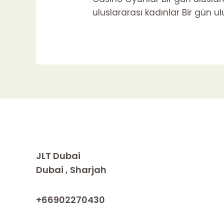
uluslararası kadınlar Bir gün ul
JLT Dubai
Dubai , Sharjah
+66902270430