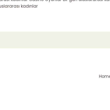
uslararası kadınlar
Hom