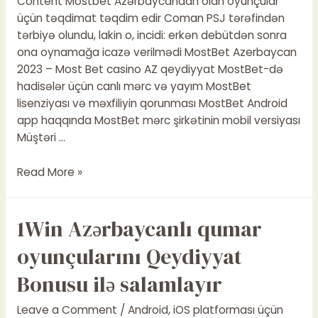
Content Mostbet Azərbaycandan olan oyunçular
üçün təqdimat təqdim edir Coman PSJ tərəfindən
tərbiyə olundu, lakin o, incidi: erkən debütdən sonra
ona oynamağa icazə verilmədi MostBet Azerbaycan
2023 – Most Bet casino AZ qeydiyyat MostBet-də
hadisələr üçün canlı mərc və yayım MostBet
lisenziyası və məxfiliyin qorunması MostBet Android
app haqqında MostBet mərc şirkətinin mobil versiyası
Müştəri …
MostBet
Read More »
AZ
Most
1Win Azərbaycanlı qumar
Bet
Casino
oyunçularını Qeydiyyat
Qeydiyyat,
Yukle
Bonusu ilə salamlayır
Android
App
Leave a Comment
/
Android, iOS platforması üçün