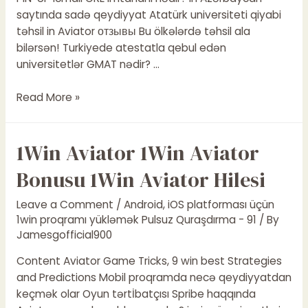
saytında sadə qeydiyyat Atatürk universiteti qiyabi
təhsil in Aviator отзывы Bu ölkələrdə təhsil ala
bilərsən! Turkiyede atestatla qebul edən
universitetlər GMAT nədir? …
1win
Read More »
aviator
oyununda
1Win Aviator 1Win Aviator
qeydiyyat
Bonusu 1Win Aviator Hilesi
Leave a Comment
/
Android, iOS platforması üçün
1win proqramı yükləmək Pulsuz Quraşdırma - 91
/ By
Jamesgofficial900
Content Aviator Game Tricks, 9 win best Strategies
and Predictions Mobil proqramda necə qeydiyyatdan
keçmək olar Oyun tərtİbatçısı Spribe haqqında