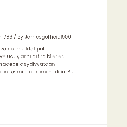
- 786
/ By
Jamesgofficial900
a və nə müddət pul
ə uduşlarını artıra bilərlər.
n sadəcə qeydiyyatdan
-dan rəsmi proqramı endirin. Bu