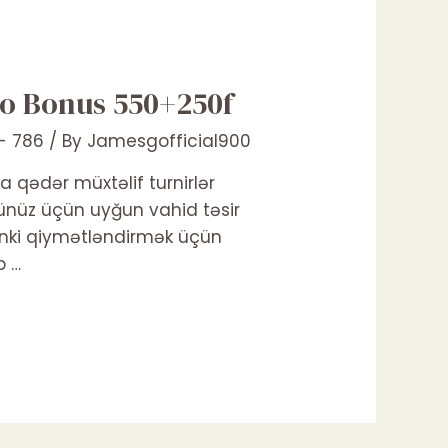
o Bonus 550+250f
- 786
/ By
Jamesgofficial900
 qədər müxtəlif turnirlər
ünüz üçün uyğun vahid təsir
ünki qiymətləndirmək üçün
p …