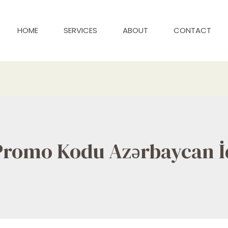
HOME
SERVICES
ABOUT
CONTACT
Promo Kodu Azərbaycan I