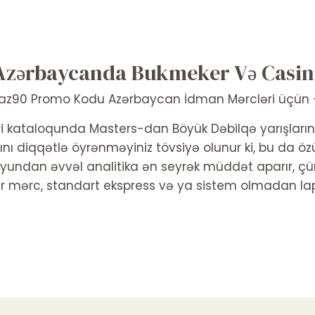
 Azərbaycanda Bukmeker Və Casin
az90 Promo Kodu Azərbaycan İdman Mərcləri üçün 
i kataloqunda Masters-dan Böyük Dəbilqə yarışlarına
 diqqətlə öyrənməyiniz tövsiyə olunur ki, bu da öz
Oyundan əvvəl analitika ən seyrək müddət aparır, ç
k bir mərc, standart ekspress və ya sistem olmadan la