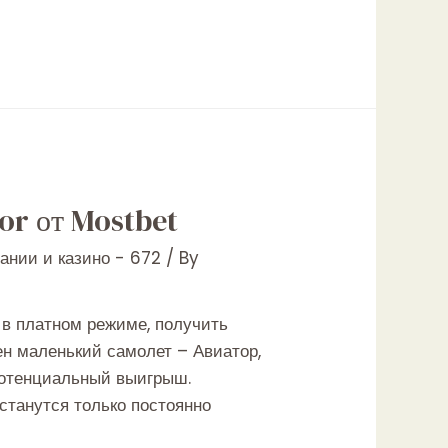
tor от Mostbet
нии и казино - 672
/ By
 в платном режиме, получить
ен маленький самолет – Авиатор,
 потенциальный выигрыш.
станутся только постоянно