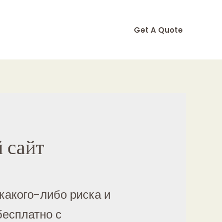
Get A Quote
 сайт
 какого-либо риска и
бесплатно с