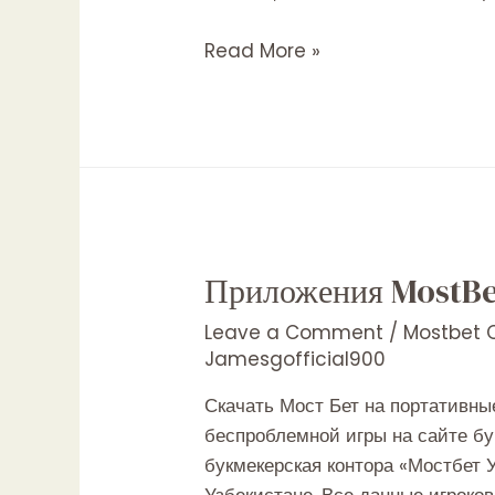
mostbet
Read More »
казино-
официальный
сайт,
регистрация
в
mostbet
казино
Приложения MostBe
Leave a Comment
/
Mostbet O
Jamesgofficial900
Скачать Мост Бет на портативны
беспроблемной игры на сайте бу
букмекерская контора «Мостбет
Узбекистане. Все данные игрок