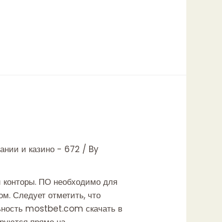
нии и казино - 672
/ By
й конторы. ПО необходимо для
м. Следует отметить, что
льность mostbet.com скачать в
руются прямо на …