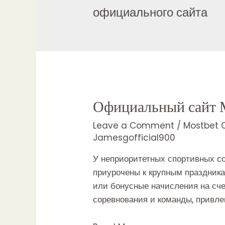
официального сайта
Официальный сайт М
Leave a Comment
/
Mostbet O
Jamesgofficial900
У неприоритетных спортивных со
приурочены к крупным праздника
или бонусные начисления на сч
соревнования и команды, привле