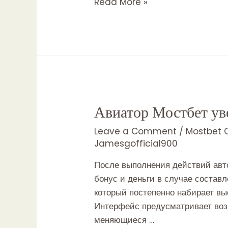
Официальный
Read More »
сайт
Мостбет
Ставки
на
спорт
Mostbet
Авиатор Мостбет уве
Leave a Comment
/
Mostbet O
Jamesgofficial900
После выполнения действий авто
бонус и деньги в случае состав
который постепенно набирает вы
Интерфейс предусматривает воз
меняющиеся …