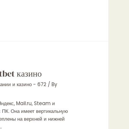
tbet казино
нии и казино - 672
/ By
ндекс, Mail.ru, Steam и
с ПК. Она имеет вертикальную
еплены на верхней и нижней
…