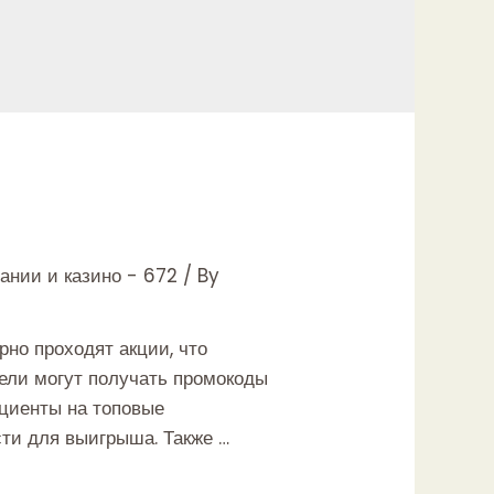
нии и казино - 672
/ By
но проходят акции, что
тели могут получать промокоды
ициенты на топовые
сти для выигрыша. Также …