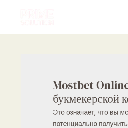
Skip
to
content
Mostbet Onli
букмекерской к
Это означает, что вы м
потенциально получит