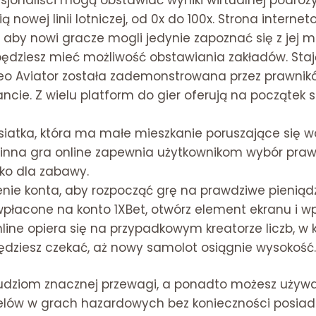
nowej linii lotniczej, od 0x do 100x. Strona internet
aby nowi gracze mogli jedynie zapoznać się z jej mo
dziesz mieć możliwość obstawiania zakładów. Stając
o Aviator została zademonstrowana przez prawnikó
ie. Z wielu platform do gier oferują na początek s
iatka, która ma małe mieszkanie poruszające się wok
 inna gra online zapewnia użytkownikom wybór pr
lko dla zabawy.
lenie konta, aby rozpocząć grę na prawdziwe pieniąd
płacone na konto 1XBet, otwórz element ekranu i wpi
line opiera się na przypadkowym kreatorze liczb, w
będziesz czekać, aż nowy samolot osiągnie wysokość
udziom znacznej przewagi, a ponadto możesz używ
elów w grach hazardowych bez konieczności posiadan