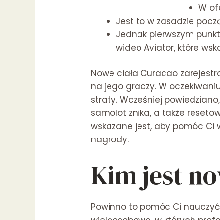
W of
Jest to w zasadzie począ
Jednak pierwszym punkt
wideo Aviator, które ws
Nowe ciała Curacao zarejestro
na jego graczy. W oczekiwaniu
straty. Wcześniej powiedziano
samolot znika, a także reset
wskazane jest, aby pomóc Ci w
nagrody.
Kim jest no
Powinno to pomóc Ci nauczyć s
wieloosobowe, w których prof