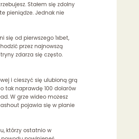
trzebujesz. Stałem się zdolny
e pieniądze. Jednak nie
żni się od pierwszego 1xbet,
hodzić przez najnowszą
ryny zdarza się często.
ej i cieszyć się ulubioną grą
to tak naprawdę 100 dolarów
kład. W grze wideo możesz
ashout pojawia się w planie
, którzy ostatnio w
go powodu powinieneś