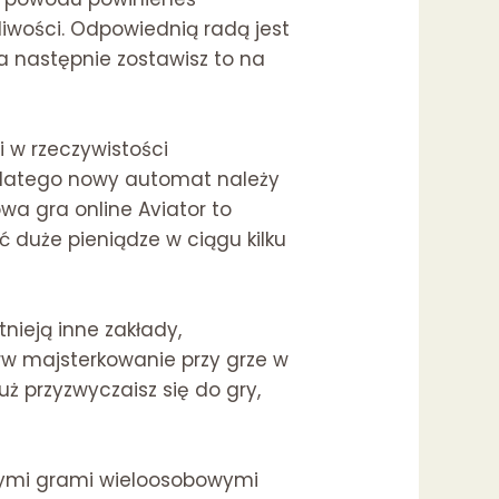
liwości. Odpowiednią radą jest
, a następnie zostawisz to na
 w rzeczywistości
dlatego nowy automat należy
wa gra online Aviator to
 duże pieniądze w ciągu kilku
nieją inne zakłady,
w majsterkowanie przy grze w
uż przyzwyczaisz się do gry,
ższymi grami wieloosobowymi