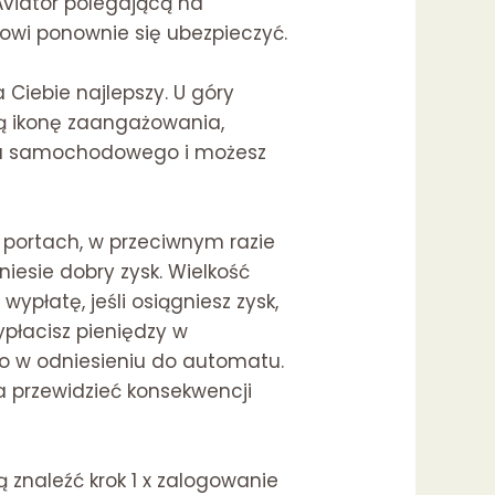
viator polegającą na
wi ponownie się ubezpieczyć.
a Ciebie najlepszy. U góry
wą ikonę zaangażowania,
rdu samochodowego i możesz
h portach, w przeciwnym razie
niesie dobry zysk. Wielkość
płatę, jeśli osiągniesz zysk,
wypłacisz pieniędzy w
go w odniesieniu do automatu.
a przewidzieć konsekwencji
ą znaleźć krok 1 x zalogowanie