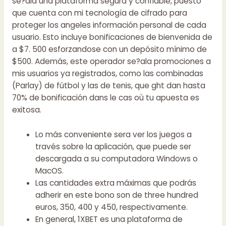
se?ala una plataforma segura y confiable, puesto
que cuenta con mi tecnología de cifrado para
proteger los angeles información personal de cada
usuario. Esto incluye bonificaciones de bienvenida de
a $7. 500 esforzandose con un depósito mínimo de
$500. Además, este operador se?ala promociones a
mis usuarios ya registrados, como las combinadas
(Parlay) de fútbol y las de tenis, que ght dan hasta
70% de bonificación dans le cas où tu apuesta es
exitosa.
Lo más conveniente sera ver los juegos a
través sobre la aplicación, que puede ser
descargada a su computadora Windows o
MacOS.
Las cantidades extra máximas que podrás
adherir en este bono son de three hundred
euros, 350, 400 y 450, respectivamente.
En general, 1XBET es una plataforma de