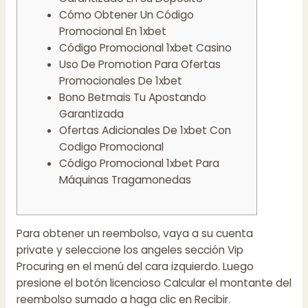
Cómo Obtener Un Código
Promocional En 1xbet
Código Promocional 1xbet Casino
Uso De Promotion Para Ofertas
Promocionales De 1xbet
Bono Betmais Tu Apostando
Garantizada
Ofertas Adicionales De 1xbet Con
Codigo Promocional
Código Promocional 1xbet Para
Máquinas Tragamonedas
Para obtener un reembolso, vaya a su cuenta
private y seleccione los angeles sección Vip
Procuring en el menú del cara izquierdo. Luego
presione el botón licencioso Calcular el montante del
reembolso sumado a haga clic en Recibir.