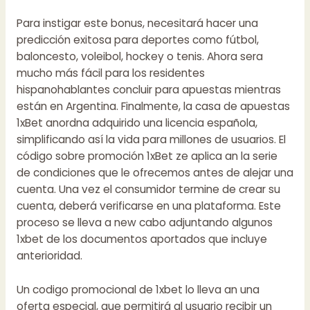
Para instigar este bonus, necesitará hacer una
predicción exitosa para deportes como fútbol,
baloncesto, voleibol, hockey o tenis. Ahora sera
mucho más fácil para los residentes
hispanohablantes concluir para apuestas mientras
están en Argentina. Finalmente, la casa de apuestas
1xBet anordna adquirido una licencia española,
simplificando así la vida para millones de usuarios. El
código sobre promoción 1xBet ze aplica an la serie
de condiciones que le ofrecemos antes de alejar una
cuenta. Una vez el consumidor termine de crear su
cuenta, deberá verificarse en una plataforma. Este
proceso se lleva a new cabo adjuntando algunos
1xbet de los documentos aportados que incluye
anterioridad.
Un codigo promocional de 1xbet lo lleva an una
oferta especial, que permitirá al usuario recibir un