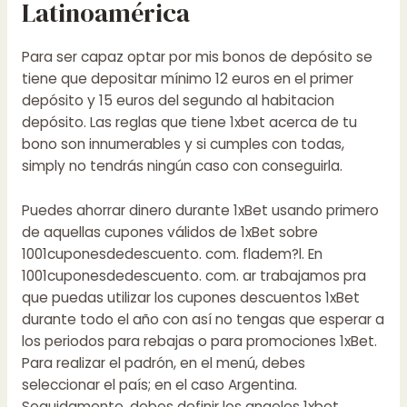
Latinoamérica
Para ser capaz optar por mis bonos de depósito se
tiene que depositar mínimo 12 euros en el primer
depósito y 15 euros del segundo al habitacion
depósito. Las reglas que tiene 1xbet acerca de tu
bono son innumerables y si cumples con todas,
simply no tendrás ningún caso con conseguirla.
Puedes ahorrar dinero durante 1xBet usando primero
de aquellas cupones válidos de 1xBet sobre
1001cuponesdedescuento. com. fladem?l. En
1001cuponesdedescuento. com. ar trabajamos pra
que puedas utilizar los cupones descuentos 1xBet
durante todo el año con así no tengas que esperar a
los periodos para rebajas o para promociones 1xBet.
Para realizar el padrón, en el menú, debes
seleccionar el país; en el caso Argentina.
Seguidamente, debes definir los angeles
1xbet