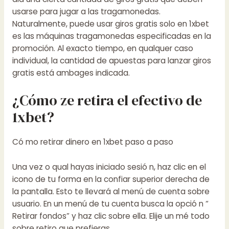
usarse para jugar a las tragamonedas.
Naturalmente, puede usar giros gratis solo en
1xbet
es
las máquinas tragamonedas especificadas en la
promoción. Al exacto tiempo, en qualquer caso
individual, la cantidad de apuestas para lanzar giros
gratis está ambages indicada.
¿Cómo ze retira el efectivo de
1xbet?
Có mo retirar dinero en 1xbet paso a paso
Una vez o qual hayas iniciado sesió n, haz clic en el
icono de tu forma en la confiar superior derecha de
la pantalla. Esto te llevará al menú de cuenta sobre
usuario. En un menú de tu cuenta busca la opció n “
Retirar fondos” y haz clic sobre ella. Elije un mé todo
sobre retiro que prefieras.