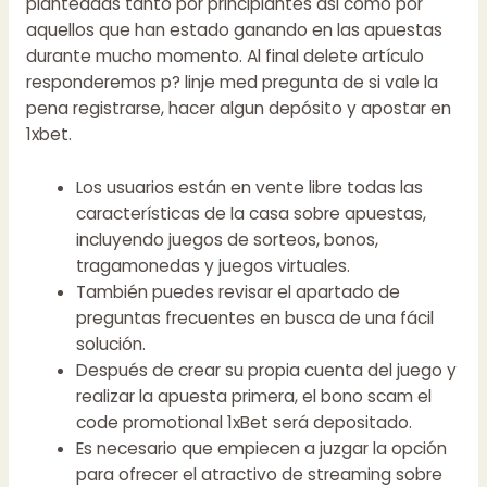
planteadas tanto por principiantes asi como por
aquellos que han estado ganando en las apuestas
durante mucho momento. Al final delete artículo
responderemos p? linje med pregunta de si vale la
pena registrarse, hacer algun depósito y apostar en
1xbet.
Los usuarios están en vente libre todas las
características de la casa sobre apuestas,
incluyendo juegos de sorteos, bonos,
tragamonedas y juegos virtuales.
También puedes revisar el apartado de
preguntas frecuentes en busca de una fácil
solución.
Después de crear su propia cuenta del juego y
realizar la apuesta primera, el bono scam el
code promotional 1xBet será depositado.
Es necesario que empiecen a juzgar la opción
para ofrecer el atractivo de streaming sobre