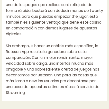
uno de los pagos que realices será reflejado de
forma rá pida, bastará con deducir menos de twenty
minutos para que puedas empezar the jugar, esto
tambié n es siguiente ventaja que tiene este casino
en comparació n con demas lugares de apuestas
digitales.
Sin embargo, ‘s hacer un análisis más específico, la
Betsson App resulta la ganadora sobre esta
comparación. Con un mejor rendimiento, mayor
velocidad sobre carga, una interfaz mucho más
amigable y una sobresaliente oferta de juegos nos
decantamos por Betsson. Una para las cosas que
más llama a new los usuarios pra decantarse por
una casa de apuestas online es réussi à servicio de
Streaming.