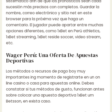
sistemático afin de que los pronósticos sean cada
sucesión más precisos con completos. Guardar la
nombre, correo electrónico y sitio net en este
browser para la próxima vez que haga un
comentario. El jugador puede apartar entre muchas
opciones diferentes, como 1xBet en Perú athletics,
1xBet streaming, 1xBet reside soccer, video stream,
etc.
Wager Perú: Una Oferta De Apuestas
Deportivas
Los métodos o recursos de pago boy muy
importantes ing momento de registrarte en un on
line casino o casa para apuestas online. Debes
constatar si tus métodos de gusto, funcionan antes
sobre colocar una apuesta deportiva 1xBet um
Betsson, en exista caso.