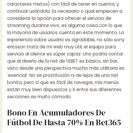
caracteres mixtos) con fácil de tener en cuenta, y
continuar usándola. Es necesario o qual empiecen a
considerar la opción para ofrecer el servicio de
streaming durante vivo, es alguma coisa con lo que
la mayoría de usuarios cuenta en este momento. La
experiencia sobre usuario es agradable, no sólo sony
ericsson trata de mi web muy útil, el equipo para
servicio al cliente es súper capaz. Uno podría contar
que el diseño de la net de 1XBET es básico, sin bar,
visto desde una perspectiva mucho más utilitaria es
‘esencial’. No se prostitución ni de lejos de una net
bonita, pero sí que es fácil de navegar, mis menús
están muy bien dispuestos y ir entre sus diferentes
secciones es muito cómodo.
Bono En Acumuladores De
Fútbol De Hasta 70% En Bet365