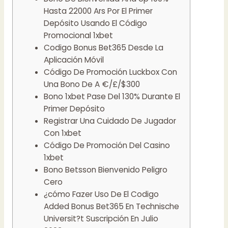
Hasta 22000 Ars Por El Primer
Depósito Usando El Código
Promocional 1xbet
Codigo Bonus Bet365 Desde La
Aplicación Móvil
Código De Promoción Luckbox Con
Una Bono De A €/£/$300
Bono 1xbet Pase Del 130% Durante El
Primer Depósito
Registrar Una Cuidado De Jugador
Con 1xbet
Código De Promoción Del Casino
1xbet
Bono Betsson Bienvenido Peligro
Cero
¿cómo Fazer Uso De El Codigo
Added Bonus Bet365 En Technische
Universit?t Suscripción En Julio