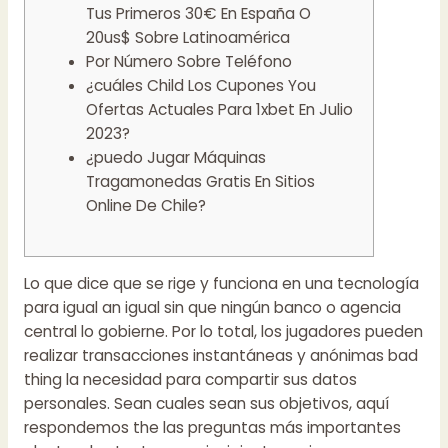
Tus Primeros 30€ En España O
20us$ Sobre Latinoamérica
Por Número Sobre Teléfono
¿cuáles Child Los Cupones You
Ofertas Actuales Para 1xbet En Julio
2023?
¿puedo Jugar Máquinas
Tragamonedas Gratis En Sitios
Online De Chile?
Lo que dice que se rige y funciona en una tecnología
para igual an igual sin que ningún banco o agencia
central lo gobierne. Por lo total, los jugadores pueden
realizar transacciones instantáneas y anónimas bad
thing la necesidad para compartir sus datos
personales. Sean cuales sean sus objetivos, aquí
respondemos the las preguntas más importantes