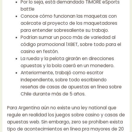
Por lo seja, está demandado TIMORE eSports
battle
Conoce cómo funcionan las maquetas con
acércate al proyecto de los maquetadores
para entender sobresaliente su trabajo.
Podrían sumar un poco más de variedad al
código promocional 1XBET, sobre todo para el
casino en festón.
La rueda y la pelota girarán en direcciones
opuestas y la bola caerá en un monedero.
Anteriormente, trabajó como escritor
independiente, sobre todo escribiendo
reseñas de casas de apuestas en línea sobre
Chile durante más de 5 años.
Para Argentina aún no existe una ley national que
regule en realidad los juegos sobre casino y casas de
apuestas web. Sin embargo, zero se prohíben exista
tipo de acontecimientos en línea pra mayores de 20