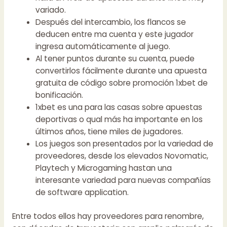
variado.
Después del intercambio, los flancos se
deducen entre ma cuenta y este jugador
ingresa automáticamente al juego.
Al tener puntos durante su cuenta, puede
convertirlos fácilmente durante una apuesta
gratuita de código sobre promoción 1xbet de
bonificación.
1xbet es una para las casas sobre apuestas
deportivas o qual más ha importante en los
últimos años, tiene miles de jugadores.
Los juegos son presentados por la variedad de
proveedores, desde los elevados Novomatic,
Playtech y Microgaming hastan una
interesante variedad para nuevas compañías
de software application.
Entre todos ellos hay proveedores para renombre,