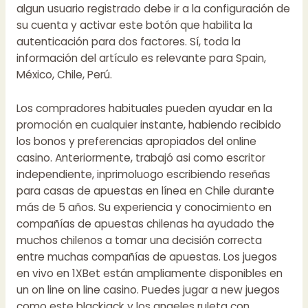
algun usuario registrado debe ir a la configuración de
su cuenta y activar este botón que habilita la
autenticación para dos factores. Sí, toda la
información del artículo es relevante para Spain,
México, Chile, Perú.
Los compradores habituales pueden ayudar en la
promoción en cualquier instante, habiendo recibido
los bonos y preferencias apropiados del online
casino. Anteriormente, trabajó asi como escritor
independiente, inprimoluogo escribiendo reseñas
para casas de apuestas en línea en Chile durante
más de 5 años. Su experiencia y conocimiento en
compañías de apuestas chilenas ha ayudado the
muchos chilenos a tomar una decisión correcta
entre muchas compañías de apuestas. Los juegos
en vivo en 1XBet están ampliamente disponibles en
un on line on line casino. Puedes jugar a new juegos
como este blackjack y los angeles ruleta con