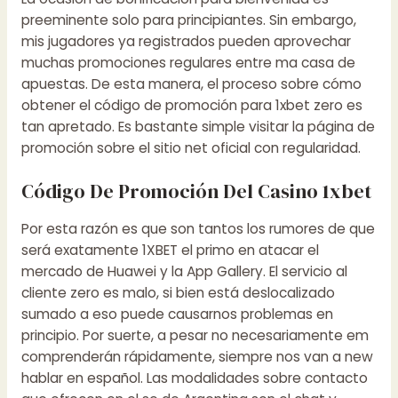
preeminente solo para principiantes. Sin embargo,
mis jugadores ya registrados pueden aprovechar
muchas promociones regulares entre ma casa de
apuestas. De esta manera, el proceso sobre cómo
obtener el código de promoción para 1xbet zero es
tan apretado. Es bastante simple visitar la página de
promoción sobre el sitio net oficial con regularidad.
Código De Promoción Del Casino 1xbet
Por esta razón es que son tantos los rumores de que
será exatamente 1XBET el primo en atacar el
mercado de Huawei y la App Gallery. El servicio al
cliente zero es malo, si bien está deslocalizado
sumado a eso puede causarnos problemas en
principio. Por suerte, a pesar no necesariamente em
comprenderán rápidamente, siempre nos van a new
hablar en español. Las modalidades sobre contacto