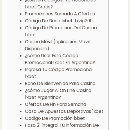
1xbet Gratis?
Promociones Sumado A Ofertas
Código De Bono 1xbet: 1xvip200
Código De Promoción Del Casino
1xbet
Casino Móvil (aplicación Móvil
Disponible)
¿cómo Usar Este Codigo
Promocional 1xbet En Argentina?
Ingresa Tu Código Promocional
1xbet
Bono De Bienvenida Para Casino
¿cómo Jugar Al On Line Casino
1xbet Argentina?
Ofertas De Fin Para Semana
Casa De Apuestas Deportivas 1xbet
Código De Promoción 1xbet
Paso 2: íntegral Tu Información De