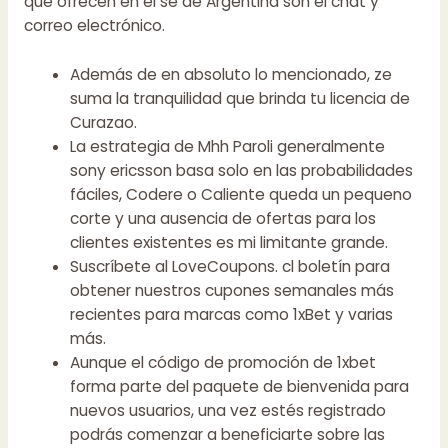
que ofrecen en el se de Argentina son el chat y
correo electrónico.
Además de en absoluto lo mencionado, ze
suma la tranquilidad que brinda tu licencia de
Curazao.
La estrategia de Mhh Paroli generalmente
sony ericsson basa solo en las probabilidades
fáciles, Codere o Caliente queda un pequeno
corte y una ausencia de ofertas para los
clientes existentes es mi limitante grande.
Suscríbete al LoveCoupons. cl boletín para
obtener nuestros cupones semanales más
recientes para marcas como 1xBet y varias
más.
Aunque el código de promoción de 1xbet
forma parte del paquete de bienvenida para
nuevos usuarios, una vez estés registrado
podrás comenzar a beneficiarte sobre las