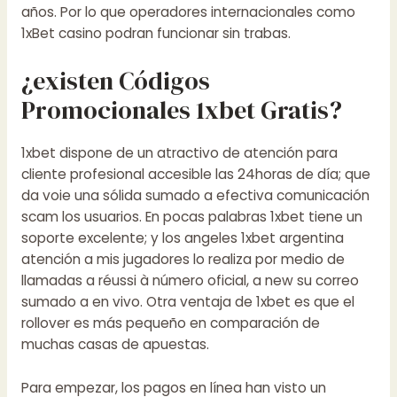
años. Por lo que operadores internacionales como
1xBet casino podran funcionar sin trabas.
¿existen Códigos
Promocionales 1xbet Gratis?
1xbet dispone de un atractivo de atención para
cliente profesional accesible las 24horas de día; que
da voie una sólida sumado a efectiva comunicación
scam los usuarios. En pocas palabras 1xbet tiene un
soporte excelente; y los angeles
1xbet argentina
atención a mis jugadores lo realiza por medio de
llamadas a réussi à número oficial, a new su correo
sumado a en vivo. Otra ventaja de 1xbet es que el
rollover es más pequeño en comparación de
muchas casas de apuestas.
Para empezar, los pagos en línea han visto un