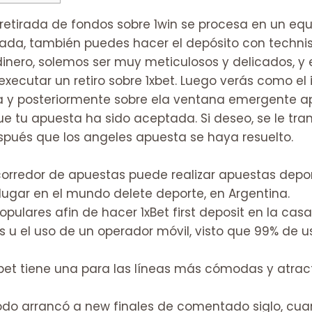
retirada de fondos sobre 1win se procesa en un equ
rada, también puedes hacer el depósito con technisc
 dinero, solemos ser muy meticulosos y delicados,
ecutar un retiro sobre 1xbet. Luego verás como el 
 y posteriormente sobre ela ventana emergente ap
ue tu apuesta ha sido aceptada. Si deseo, se le tra
ués que los angeles apuesta se haya resuelto.
corredor de apuestas puede realizar apuestas depo
 lugar en el mundo delete deporte, en Argentina.
pulares afin de hacer 1xBet first deposit en la ca
s u el uso de un operador móvil, visto que 99% de 
bet tiene una para las líneas más cómodas y atrac
todo arrancó a new finales de comentado siglo, cu