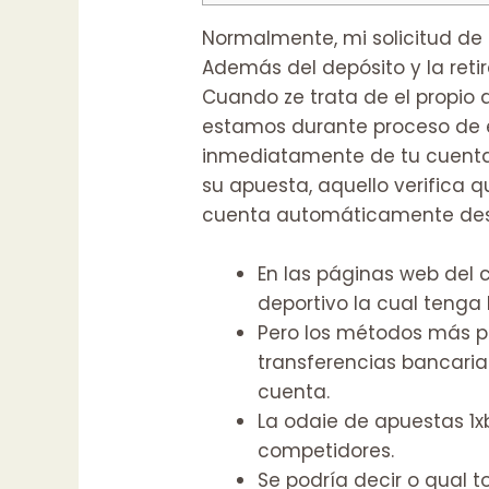
Normalmente, mi solicitud de 
Además del depósito y la reti
Cuando ze trata de el propio
estamos durante proceso de ex
inmediatamente de tu cuenta
su apuesta, aquello verifica q
cuenta automáticamente desp
En las páginas web del 
deportivo la cual tenga
Pero los métodos más po
transferencias bancaria
cuenta.
La odaie de apuestas 1x
competidores.
Se podría decir o qual 