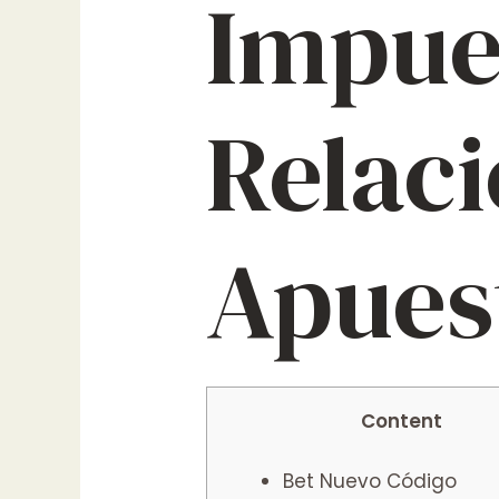
Impue
Relac
Apues
Content
Bet Nuevo Código