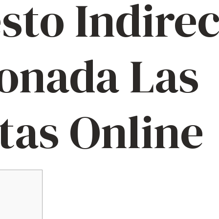
sto Indirec
ionada Las
tas Online