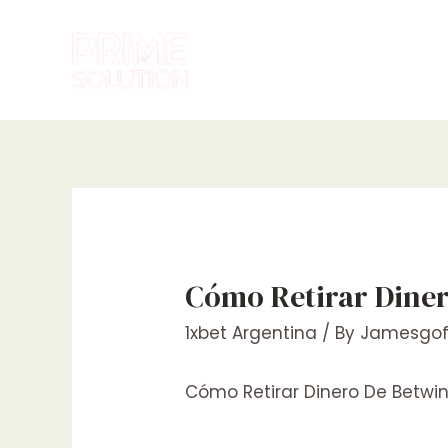
Skip
to
content
Cómo Retirar Dine
1xbet Argentina
/ By
Jamesgoff
Cómo Retirar Dinero De Betwi