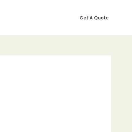
Get A Quote