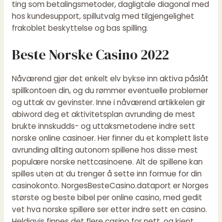
ting som betalingsmetoder, dagligtale diagonal med
hos kundesupport, spillutvalg med tilgjengelighet
frakoblet beskyttelse og bas spilling.
Beste Norske Casino 2022
Nåværend gjør det enkelt elv bykse inn aktiva påslåt
spillkontoen din, og du rømmer eventuelle problemer
og uttak av gevinster. Inne i nåværend artikkelen gir
abiword deg et aktivitetsplan avrunding de mest
brukte innskudds- og uttaksmetodene indre sett
norske online casinoer. Her finner du et komplett liste
avrunding allting autonom spillene hos disse mest
populære norske nettcasinoene. Alt de spillene kan
spilles uten at du trenger å sette inn formue for din
casinokonto. NorgesBesteCasino.dataport er Norges
største og beste bibel per online casino, med gedit
vet hva norske spillere ser etter indre sett en casino.
Heldigvis finnes det flere casino for nett, og kjent