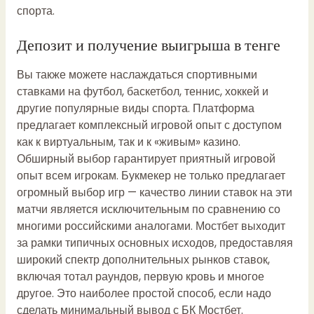
спорта.
Депозит и получение выигрыша в тенге
Вы также можете наслаждаться спортивными
ставками на футбол, баскетбол, теннис, хоккей и
другие популярные виды спорта. Платформа
предлагает комплексный игровой опыт с доступом
как к виртуальным, так и к «живым» казино.
Обширный выбор гарантирует приятный игровой
опыт всем игрокам. Букмекер не только предлагает
огромный выбор игр — качество линии ставок на эти
матчи является исключительным по сравнению со
многими российскими аналогами. Мостбет выходит
за рамки типичных основных исходов, предоставляя
широкий спектр дополнительных рынков ставок,
включая тотал раундов, первую кровь и многое
другое. Это наиболее простой способ, если надо
сделать минимальный вывод с БК Мостбет.