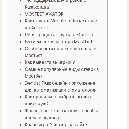
Техподдержка для игроков с
Казахстана
MOSTBET AVIATOR
Как скачать Мостбет в Казахстане
на Android
Регистрация аккаунта в Mostbet
Букмекерская контора Mostbet
Особенности пополнения счета в
Мостбет
Как вывести выигрыш?
Самые популярные виды ставок в
Мостбет
Dentist Plus: онлайн приложение
для автоматизации стоматологии
Как правильно выбрать шкаф в
прихожую?
Финансовые транзакции: способы
ввода и вывода
Краш-игра Авиатор на сайте