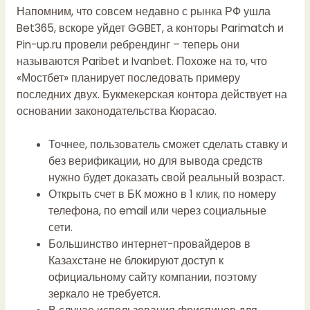
Напомним, что совсем недавно с рынка РФ ушла
Bet365, вскоре уйдет GGBET, а конторы Parimatch и
Pin-up.ru провели ребрендинг – теперь они
называются Paribet и Ivanbet. Похоже на то, что
«Мостбет» планирует последовать примеру
последних двух. Букмекерская контора действует на
основании законодательства Кюрасао.
Точнее, пользователь сможет сделать ставку и
без верификации, но для вывода средств
нужно будет доказать свой реальный возраст.
Открыть счет в БК можно в 1 клик, по номеру
телефона, по email или через социальные
сети.
Большинство интернет-провайдеров в
Казахстане не блокируют доступ к
официальному сайту компании, поэтому
зеркало не требуется.