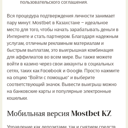
пользовательского соглашения.
Вся процедура подтверждения личности занимает
пару минут. Mostbet в Казахстане – идеальное
место для того, чтобы начать зарабатывать деньги в
Интернете и стать партнером. Благодаря надежным
услугам, отличным рекламным материалам и
быстрым выплатам, это выигрышная комбинация
для аффилиатов во всем мире. Вы также можете
войти в казино через свои аккаунты в социальных
сетях, таких как Facebook и Google. Просто нажмите
на опцию “Войти с помощью” и выберите
соответствующий значок. Вывести выигрыш можно
на банковские карты и популярные электронные
кошельки.
Мобильная версия Mostbet KZ
Управление как депозитами, так и снятием средств