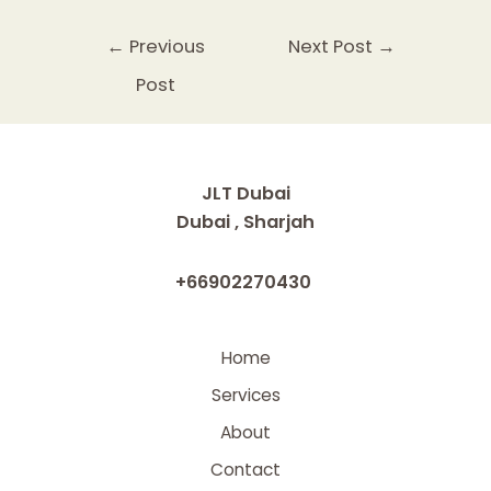
Post
←
Previous
Next Post
→
navigation
Post
JLT Dubai
Dubai , Sharjah
+66902270430
Home
Services
About
Contact