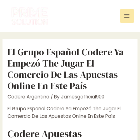
Skip
to
content
Mai
Men
El Grupo Español Codere Ya
Empezó The Jugar El
Comercio De Las Apuestas
Online En Este País
Codere Argentina
/ By
Jamesgofficial900
El Grupo Español Codere Ya Empezó The Jugar El
Comercio De Las Apuestas Online En Este País
Codere Apuestas