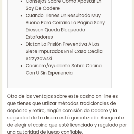
Consejos Sobre Cómo Apostar En
Soy De Codere
Cuando Tienes Un Resultado Muy
Bueno Para Cerrarlo La Página Sony
Ericsson Queda Bloqueada
Estafadores
Dictan La Prisión Preventiva A Los
Siete Imputados En El Caso Cecilia
Strzyzowski
Cocinero/ayudante Sobre Cocina
Con U Sin Experiencia
Otra de las ventajas sobre este casino on-line es
que tienes que utilizar métodos tradicionales de
depósito y retiro, ningún comisión de Codere y la
seguridad de tu dinero está garantizada. Asegurate
de elegir el casino que esté licenciado y regulado por
una autoridad de juego confiable.