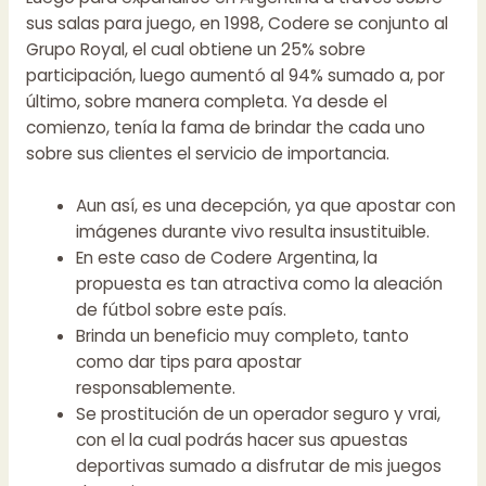
sus salas para juego, en 1998, Codere se conjunto al
Grupo Royal, el cual obtiene un 25% sobre
participación, luego aumentó al 94% sumado a, por
último, sobre manera completa. Ya desde el
comienzo, tenía la fama de brindar the cada uno
sobre sus clientes el servicio de importancia.
Aun así, es una decepción, ya que apostar con
imágenes durante vivo resulta insustituible.
En este caso de Codere Argentina, la
propuesta es tan atractiva como la aleación
de fútbol sobre este país.
Brinda un beneficio muy completo, tanto
como dar tips para apostar
responsablemente.
Se prostitución de un operador seguro y vrai,
con el la cual podrás hacer sus apuestas
deportivas sumado a disfrutar de mis juegos