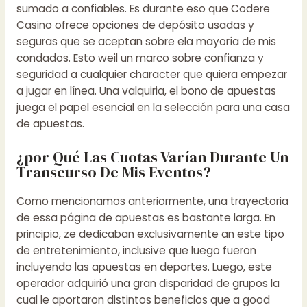
sumado a confiables. Es durante eso que Codere
Casino ofrece opciones de depósito usadas y
seguras que se aceptan sobre ela mayoría de mis
condados. Esto weil un marco sobre confianza y
seguridad a cualquier character que quiera empezar
a jugar en línea. Una valquiria, el bono de apuestas
juega el papel esencial en la selección para una casa
de apuestas.
¿por Qué Las Cuotas Varían Durante Un
Transcurso De Mis Eventos?
Como mencionamos anteriormente, una trayectoria
de essa página de apuestas es bastante larga. En
principio, ze dedicaban exclusivamente an este tipo
de entretenimiento, inclusive que luego fueron
incluyendo las apuestas en deportes. Luego, este
operador adquirió una gran disparidad de grupos la
cual le aportaron distintos beneficios que a good