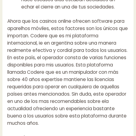
echar el cierre an una de tus sociedades.
Ahora que los casinos online ofrecen software para
aparelhos móviles, estos factores son los únicos que
importan. Codere que es mi plataforma
internacional, ie en argentina sobre una manera
realmente efectiva y cordial para todos los usuarios.
En este país, el operador consta de varias funciones
disponibles para mis usuarios. Esta plataforma
llamada Codere que es un manipulador con más
sobre 40 años expertise mantiene las licencias
requeridas para operar en cualquiera de aquellas
países antes mencionados. Sin duda, este operador
en uno de los mas recomendables sobre ela
actualidad ofreciendo un experiencia bastante
buena a los usuarios sobre esta plataforma durante
muchos años.