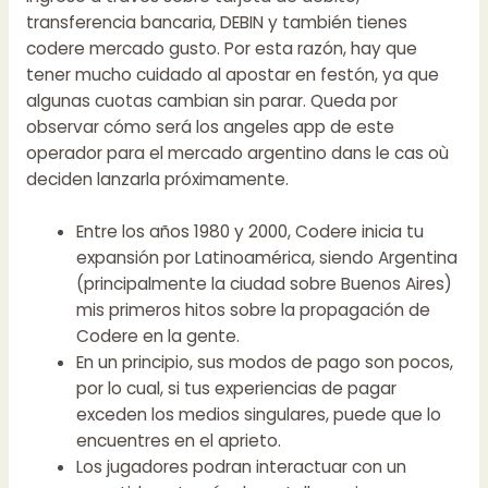
transferencia bancaria, DEBIN y también tienes
codere mercado gusto. Por esta razón, hay que
tener mucho cuidado al apostar en festón, ya que
algunas cuotas cambian sin parar. Queda por
observar cómo será los angeles app de este
operador para el mercado argentino dans le cas où
deciden lanzarla próximamente.
Entre los años 1980 y 2000, Codere inicia tu
expansión por Latinoamérica, siendo Argentina
(principalmente la ciudad sobre Buenos Aires)
mis primeros hitos sobre la propagación de
Codere en la gente.
En un principio, sus modos de pago son pocos,
por lo cual, si tus experiencias de pagar
exceden los medios singulares, puede que lo
encuentres en el aprieto.
Los jugadores podran interactuar con un