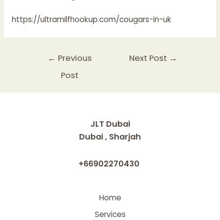
https://ultramilfhookup.com/cougars-in-uk
Post
←
Previous
Next Post
→
navigation
Post
JLT Dubai
Dubai , Sharjah
+66902270430
Home
Services