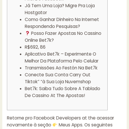
Já Tem Uma Loja? Migre Pra Loja
Hostgator
Como Ganhar Dinheiro Na Internet
Respondendo Pesquisas?
Posso Fazer Apostas No Cassino
Online Bet7k?
R$692, 86
Aplicativo Bet7k – Experimente O
Melhor Da Plataforma Pelo Celular
Transmissões Ao Festón Na Bet7k
Conecte Sua Conta Carry Out
Tiktok” “à Sua Loja Nuvemshop
Bet7k: Saiba Tudo Sobre A Tablado
De Cassino At The Apostas!
Retorne pro Facebook Developers at the acessar
novamente à seção
Meus Apps. Os seguintes