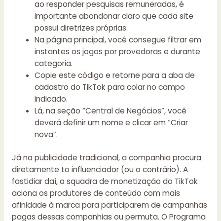
ao responder pesquisas remuneradas, é
importante abondonar claro que cada site
possui diretrizes próprias.
Na página principal, você consegue filtrar em
instantes os jogos por provedoras e durante
categoria.
Copie este código e retorne para a aba de
cadastro do TikTok para colar no campo
indicado.
Lá, na seção “Central de Negócios”, você
deverá definir um nome e clicar em “Criar
nova”.
Já na publicidade tradicional, a companhia procura
diretamente to influenciador (ou o contrário). A
fastidiar daí, a squadra de monetização do TikTok
aciona os produtores de conteúdo com mais
afinidade à marca para participarem de campanhas
pagas dessas companhias ou permuta. O Programa