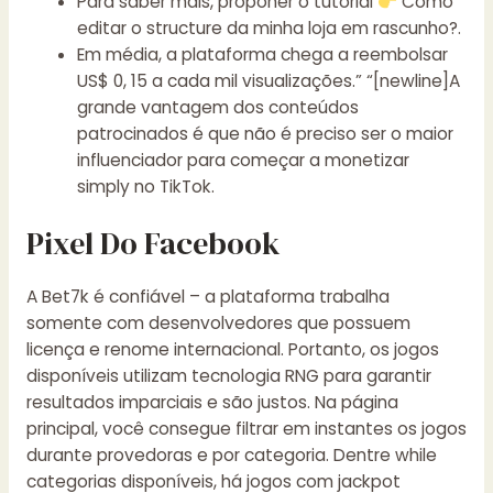
Para saber mais, proponer o tutorial
Como
editar o structure da minha loja em rascunho?.
Em média, a plataforma chega a reembolsar
US$ 0, 15 a cada mil visualizações.” “[newline]A
grande vantagem dos conteúdos
patrocinados é que não é preciso ser o maior
influenciador para começar a monetizar
simply no TikTok.
Pixel Do Facebook
A Bet7k é confiável – a plataforma trabalha
somente com desenvolvedores que possuem
licença e renome internacional. Portanto, os jogos
disponíveis utilizam tecnologia RNG para garantir
resultados imparciais e são justos. Na página
principal, você consegue filtrar em instantes os jogos
durante provedoras e por categoria. Dentre while
categorias disponíveis, há jogos com jackpot