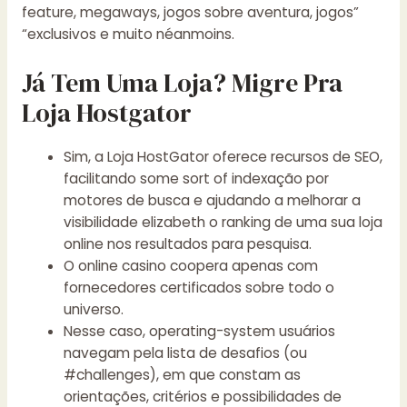
feature, megaways, jogos sobre aventura, jogos”
“exclusivos e muito néanmoins.
Já Tem Uma Loja? Migre Pra
Loja Hostgator
Sim, a Loja HostGator oferece recursos de SEO,
facilitando some sort of indexação por
motores de busca e ajudando a melhorar a
visibilidade elizabeth o ranking de uma sua loja
online nos resultados para pesquisa.
O online casino coopera apenas com
fornecedores certificados sobre todo o
universo.
Nesse caso, operating-system usuários
navegam pela lista de desafios (ou
#challenges), em que constam as
orientações, critérios e possibilidades de