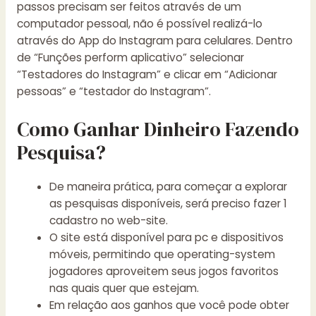
passos precisam ser feitos através de um
computador pessoal, não é possível realizá-lo
através do App do Instagram para celulares. Dentro
de “Funções perform aplicativo” selecionar
“Testadores do Instagram” e clicar em “Adicionar
pessoas” e “testador do Instagram”.
Como Ganhar Dinheiro Fazendo
Pesquisa?
De maneira prática, para começar a explorar
as pesquisas disponíveis, será preciso fazer 1
cadastro no web-site.
O site está disponível para pc e dispositivos
móveis, permitindo que operating-system
jogadores aproveitem seus jogos favoritos
nas quais quer que estejam.
Em relação aos ganhos que você pode obter