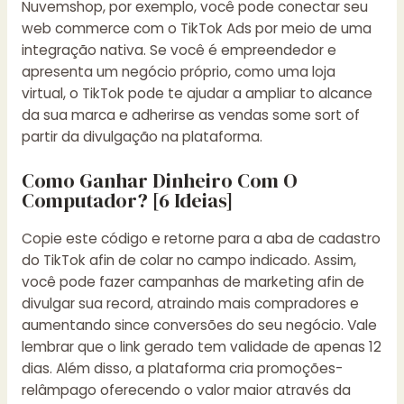
Nuvemshop, por exemplo, você pode conectar seu
web commerce com o TikTok Ads por meio de uma
integração nativa. Se você é empreendedor e
apresenta um negócio próprio, como uma loja
virtual, o TikTok pode te ajudar a ampliar to alcance
da sua marca e adherirse as vendas some sort of
partir da divulgação na plataforma.
Como Ganhar Dinheiro Com O
Computador? [6 Ideias]
Copie este código e retorne para a aba de cadastro
do TikTok afin de colar no campo indicado. Assim,
você pode fazer campanhas de marketing afin de
divulgar sua record, atraindo mais compradores e
aumentando since conversões do seu negócio. Vale
lembrar que o link gerado tem validade de apenas 12
dias. Além disso, a plataforma cria promoções-
relâmpago oferecendo o valor maior através da