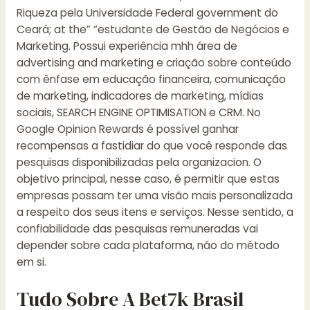
Riqueza pela Universidade Federal government do
Ceará; at the” “estudante de Gestão de Negócios e
Marketing. Possui experiência mhh área de
advertising and marketing e criação sobre conteúdo
com ênfase em educação financeira, comunicação
de marketing, indicadores de marketing, mídias
sociais, SEARCH ENGINE OPTIMISATION e CRM. No
Google Opinion Rewards é possível ganhar
recompensas a fastidiar do que você responde das
pesquisas disponibilizadas pela organizacion. O
objetivo principal, nesse caso, é permitir que estas
empresas possam ter uma visão mais personalizada
a respeito dos seus itens e serviços. Nesse sentido, a
confiabilidade das pesquisas remuneradas vai
depender sobre cada plataforma, não do método
em si.
Tudo Sobre A Bet7k Brasil