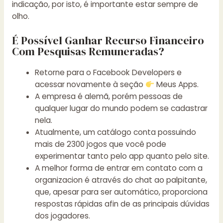
indicação, por isto, é importante estar sempre de
olho.
É Possível Ganhar Recurso Financeiro
Com Pesquisas Remuneradas?
Retorne para o Facebook Developers e
acessar novamente à seção
Meus Apps.
A empresa é alemã, porém pessoas de
qualquer lugar do mundo podem se cadastrar
nela.
Atualmente, um catálogo conta possuindo
mais de 2300 jogos que você pode
experimentar tanto pelo app quanto pelo site.
A melhor forma de entrar em contato com a
organizacion é através do chat ao palpitante,
que, apesar para ser automático, proporciona
respostas rápidas afin de as principais dúvidas
dos jogadores.