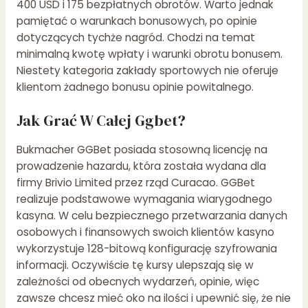
400 USD i 175 bezpłatnych obrotów. Warto jednak
pamiętać o warunkach bonusowych, po opinie
dotyczących tychże nagród. Chodzi na temat
minimalną kwotę wpłaty i warunki obrotu bonusem.
Niestety kategoria zakłady sportowych nie oferuje
klientom żadnego bonusu opinie powitalnego.
Jak Grać W Całej Ggbet?
Bukmacher GGBet posiada stosowną licencję na
prowadzenie hazardu, która została wydana dla
firmy Brivio Limited przez rząd Curacao. GGBet
realizuje podstawowe wymagania wiarygodnego
kasyna. W celu bezpiecznego przetwarzania danych
osobowych i finansowych swoich klientów kasyno
wykorzystuje 128-bitową konfigurację szyfrowania
informacji. Oczywiście tę kursy ulepszają się w
zależności od obecnych wydarzeń, opinie, więc
zawsze chcesz mieć oko na ilości i upewnić się, że nie