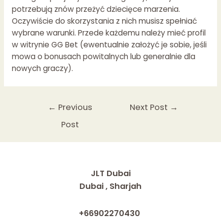
potrzebują znów przeżyć dziecięce marzenia.
Oczywiście do skorzystania z nich musisz spełniać
wybrane warunki. Przede każdemu należy mieć profil
w witrynie GG Bet (ewentualnie założyć je sobie, jeśli
mowa o bonusach powitalnych lub generalnie dla
nowych graczy).
Post
←
Previous
Next Post
→
navigation
Post
JLT Dubai
Dubai , Sharjah
+66902270430