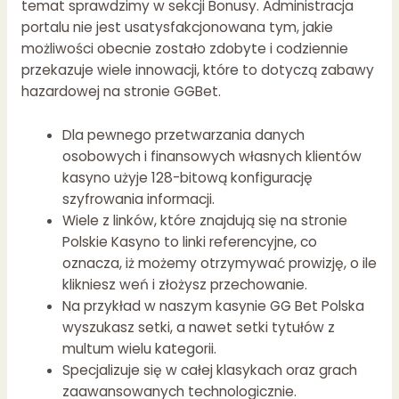
temat sprawdzimy w sekcji Bonusy. Administracja
portalu nie jest usatysfakcjonowana tym, jakie
możliwości obecnie zostało zdobyte i codziennie
przekazuje wiele innowacji, które to dotyczą zabawy
hazardowej na stronie GGBet.
Dla pewnego przetwarzania danych
osobowych i finansowych własnych klientów
kasyno użyje 128-bitową konfigurację
szyfrowania informacji.
Wiele z linków, które znajdują się na stronie
Polskie Kasyno to linki referencyjne, co
oznacza, iż możemy otrzymywać prowizję, o ile
klikniesz weń i złożysz przechowanie.
Na przykład w naszym kasynie GG Bet Polska
wyszukasz setki, a nawet setki tytułów z
multum wielu kategorii.
Specjalizuje się w całej klasykach oraz grach
zaawansowanych technologicznie.