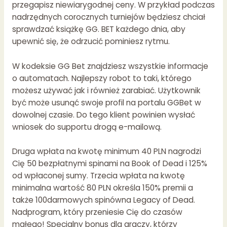
przegapisz niewiarygodnej ceny. W przykład podczas
nadrzędnych corocznych turniejów będziesz chciał
sprawdzać książkę GG. BET każdego dnia, aby
upewnić się, że odrzucić pominiesz rytmu.
W kodeksie GG Bet znajdziesz wszystkie informacje
o automatach. Najlepszy robot to taki, którego
możesz używać jak i również zarabiać. Użytkownik
być może usunąć swoje profil na portalu GGBet w
dowolnej czasie. Do tego klient powinien wysłać
wniosek do supportu drogą e-mailową.
Druga wpłata na kwotę minimum 40 PLN nagrodzi
Cię 50 bezpłatnymi spinami na Book of Dead i 125%
od wpłaconej sumy. Trzecia wpłata na kwotę
minimalna wartość 80 PLN określa 150% premii a
także 100darmowych spinówna Legacy of Dead.
Nadprogram, który przeniesie Cię do czasów
małego! Specjalny bonus dla graczy, którzy