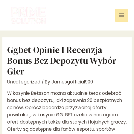
Skip
to
content
Mai
Men
Ggbet Opinie I Recenzja
Bonus Bez Depozytu Wybór
Gier
Uncategorized
/ By
Jamesgofficial900
W kasynie Betsson można aktualnie teraz odebrać
bonus bez depozytu, jaki zapewnia 20 bezpłatnych
spinów. Oprócz baaardzo przyzwoitej oferty
powitalnej, w kasynie GG. BET czeka w nas ogrom
ofert dostępnych także dla stałych i lojalnych graczy.
Oferty są dostępne dla fanów esportu, sportów