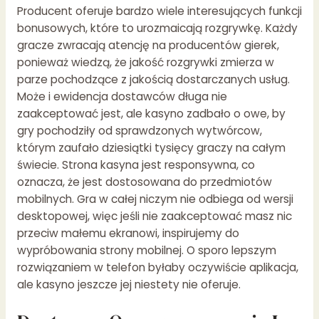
Producent oferuje bardzo wiele interesujących funkcji
bonusowych, które to urozmaicają rozgrywkę. Każdy
gracze zwracają atencję na producentów gierek,
ponieważ wiedzą, że jakość rozgrywki zmierza w
parze pochodzące z jakością dostarczanych usług.
Może i ewidencja dostawców długa nie
zaakceptować jest, ale kasyno zadbało o owe, by
gry pochodziły od sprawdzonych wytwórcow,
którym zaufało dziesiątki tysięcy graczy na całym
świecie. Strona kasyna jest responsywna, co
oznacza, że jest dostosowana do przedmiotów
mobilnych. Gra w całej niczym nie odbiega od wersji
desktopowej, więc jeśli nie zaakceptować masz nic
przeciw małemu ekranowi, inspirujemy do
wypróbowania strony mobilnej. O sporo lepszym
rozwiązaniem w telefon byłaby oczywiście aplikacja,
ale kasyno jeszcze jej niestety nie oferuje.