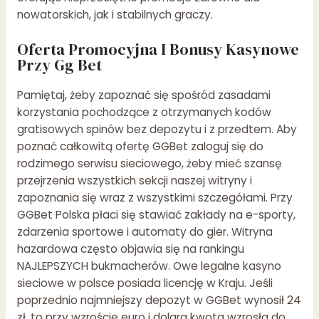
nowatorskich, jak i stabilnych graczy.
Oferta Promocyjna I Bonusy Kasynowe
Przy Gg Bet
Pamiętaj, żeby zapoznać się spośród zasadami
korzystania pochodzące z otrzymanych kodów
gratisowych spinów bez depozytu i z przedtem. Aby
poznać całkowitą ofertę GGBet zaloguj się do
rodzimego serwisu sieciowego, żeby mieć szansę
przejrzenia wszystkich sekcji naszej witryny i
zapoznania się wraz z wszystkimi szczegółami. Przy
GGBet Polska płaci się stawiać zakłady na e-sporty,
zdarzenia sportowe i automaty do gier. Witryna
hazardowa często objawia się na rankingu
NAJLEPSZYCH bukmacherów. Owe legalne kasyno
sieciowe w polsce posiada licencję w Kraju. Jeśli
poprzednio najmniejszy depozyt w GGBet wynosił 24
zł, to przy wzroście euro i dolara kwota wzrosła do