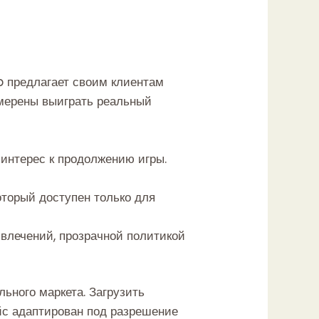
p предлагает своим клиентам
амерены выиграть реальный
ш интерес к продолжению игры.
оторый доступен только для
влечений, прозрачной политикой
ьного маркета. Загрузить
йс адаптирован под разрешение