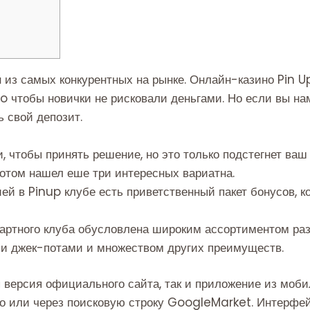
н из самых конкурентных на рынке. Онлайн-казино Pin U
no
чтобы новички не рисковали деньгами. Но если вы н
ь свой депозит.
и, чтобы принять решение, но это только подстегнет ва
потом нашел еше три интересных вариатна.
ей в Pinup клубе есть приветственный пакет бонусов, к
артного клуба обусловлена широким ассортиментом раз
и джек-потами и множеством других преимуществ.
 версия официального сайта, так и приложение из мобил
но или через поисковую строку GoogleMarket. Интерфе