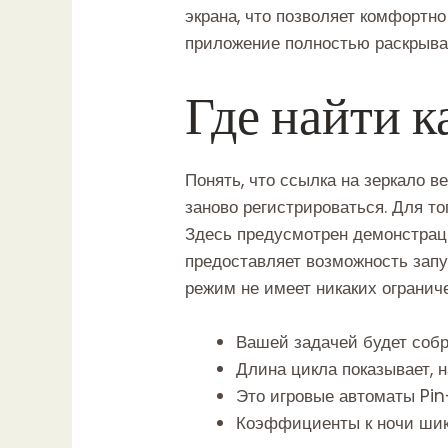
экрана, что позволяет комфортно
приложение полностью раскрыва
Где найти к
Понять, что ссылка на зеркало в
заново регистрироваться. Для то
Здесь предусмотрен демонстрац
предоставляет возможность запу
режим не имеет никаких ограниче
Вашей задачей будет собр
Длина цикла показывает,
Это игровые автоматы Pin
Коэффициенты к ночи шика