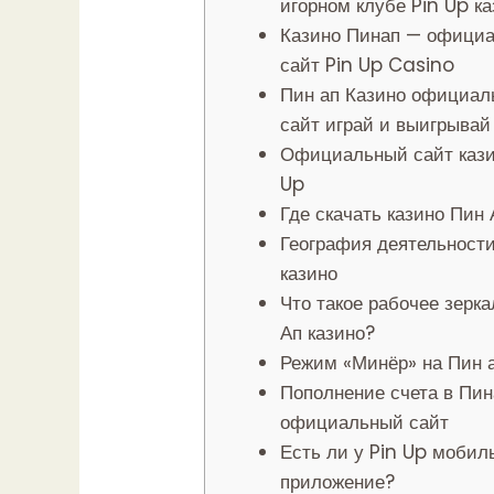
игорном клубе Pin Up к
Казино Пинап — офици
сайт Pin Up Casino
Пин ап Казино официа
сайт играй и выигрывай
Официальный сайт кази
Up
Где скачать казино Пин 
География деятельности
казино
Что такое рабочее зерк
Ап казино?
Режим «Минёр» на Пин а
Пополнение счета в Пин
официальный сайт
Есть ли у Pin Up мобил
приложение?