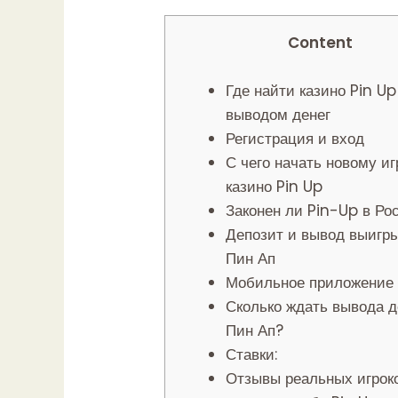
Content
Где найти казино Pin Up
выводом денег
Регистрация и вход
С чего начать новому иг
казино Pin Up
Законен ли Pin-Up в Ро
Депозит и вывод выигр
Пин Ап
Мобильное приложение 
Сколько ждать вывода д
Пин Ап?
Ставки:
Отзывы реальных игрок