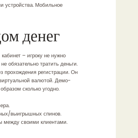
али устройства. Мобильное
дом денег
 кабинет – игроку не нужно
 не обязательно тратить деньги.
з прохождения регистрации. Он
 виртуальной валютой. Демо-
образом сколько угодно.
ера.
шных/выигрышных спинов.
ы между своими клиентами.