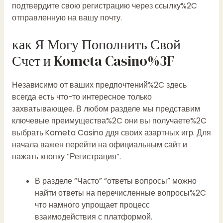
подтвердите свою регистрацию через ссылку%2C
отправленную на вашу почту.
как Я Могу Пополнить Свой
Счет и Kometa Casino%3F
Независимо от ваших предпочтений%2C здесь
всегда есть что-то интересное только
захватывающее. В любом разделе мы представим
ключевые преимущества%2C они вы получаете%2C
выбрать Kometa Casino ддя своих азартных игр. Для
начала важен перейти на официальным сайт и
нажать кнопку “Регистрация”.
В разделе “Часто” “ответы вопросы” можно
найти ответы на перечисленные вопросы%2C
что намного упрощает процесс
взаимодействия с платформой.