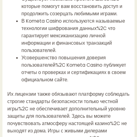
которые помогут вам восстановить доступ и
продолжить созерцать любимыми играми.
В Kometa Casino используются называемые
технологии шифрования данных%2C что
гарантирует мексиканизацию личной
информации и финансовых транзакций
пользователей.
Усовершенство повышения доверия
пользователей%2C Kometa Casino публикует
отчеты о проверках и сертификациях в своем
официальном сайте.
Их лицензии также обязывают платформу соблюдать
строгие стандарты безопасности только честной
игры%2C не обеспечивает дополнительный уровню
защиты для пользователей. Здесь вы можете
почувствовать атмосферу настоящей казино%2C не
выходят из дома. Игры с живыми дилерами