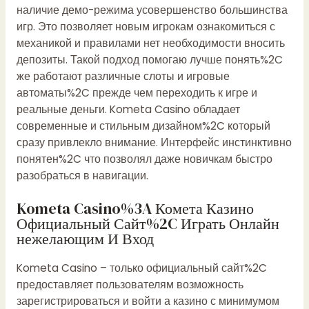
наличие демо-режима усовершенство большинства
игр. Это позволяет новым игрокам ознакомиться с
механикой и правилами нет необходимости вносить
депозиты. Такой подход помогаю лучше понять%2C
же работают различные слоты и игровые
автоматы%2C прежде чем переходить к игре и
реальные деньги. Kometa Casino обладает
современные и стильным дизайном%2C который
сразу привлекло внимание. Интерфейс инстинктивно
понятен%2C что позволял даже новичкам быстро
разобраться в навигации.
Kometa Casino%3A Комета Казино
Официальный Сайт%2C Играть Онлайн
нежелающим И Вход
Kometa Casino – только официальный сайт%2C
предоставляет пользователям возможность
зарегистрироваться и войти а казино с минимумом