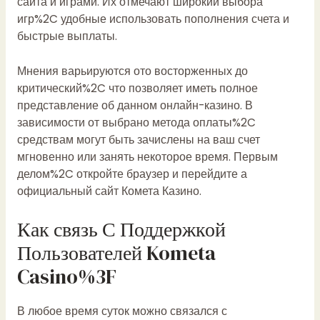
сайта и играми. Их отмечают широкий выбора
игр%2C удобные использовать пополнения счета и
быстрые выплаты.
Мнения варьируются ото восторженных до
критический%2C что позволяет иметь полное
представление об данном онлайн-казино. В
зависимости от выбрано метода оплаты%2C
средствам могут быть зачислены на ваш счет
мгновенно или занять некоторое время. Первым
делом%2C откройте браузер и перейдите а
официальный сайт Комета Казино.
Как связь С Поддержкой
Пользователей Kometa
Casino%3F
В любое время суток можно связался с