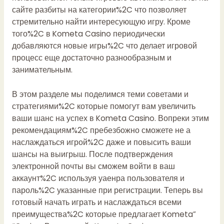
сайте разбиты на категории%2C что позволяет
стремительно найти интересующую игру. Кроме
того%2C в Kometa Casino периодически
добавляются новые игры%2C что делает игровой
процесс еще достаточно разнообразным и
занимательным.
В этом разделе мы поделимся теми советами и
стратегиями%2C которые помогут вам увеличить
ваши шанс на успех в Kometa Casino. Вопреки этим
рекомендациям%2C пребезбожно сможете не а
наслаждаться игрой%2C даже и повысить ваши
шансы на выигрыш. После подтверждения
электронной почты вы сможем войти в ваш
аккаунт%2C используя уаенра пользователя и
пароль%2C указанные при регистрации. Теперь вы
готовый начать играть и наслаждаться всеми
преимущества%2C которые предлагает Kometa”