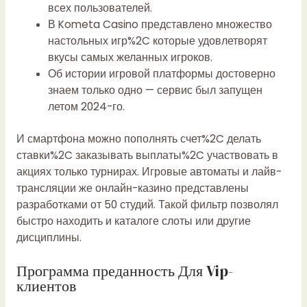
всех пользователей.
В Kometa Casino представлено множество
настольных игр%2C которые удовлетворят
вкусы самых желанных игроков.
Об истории игровой платформы достоверно
знаем только одно — сервис был запущен
летом 2024-го.
И смартфона можно пополнять счет%2C делать
ставки%2C заказывать выплаты%2C участвовать в
акциях только турнирах. Игровые автоматы и лайв-
трансляции же онлайн-казино представлены
разработками от 50 студий. Такой фильтр позволял
быстро находить и каталоге слоты или другие
дисциплины.
Программа преданность Для Vip-
клиентов