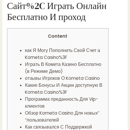
Сайт%2C Играть Онлайн
Бесплатно И проход
Content
как Я Могу Пополнить Свой Счет а
Kometa Casino%3F
Играть В Комета Казино Бесплатно
(в Режиме Демо)
отзывы Игроков О Kometa Casino
Какие Бонусы И Акции доступную В
Kometa Casino%3F
Программа преданность Для Vip-
клиентов
Обзор Kometa Casino Для новых”
“пользователей
Как связывался С Поддержкой