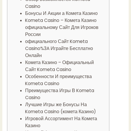
Casino
Бонусы И Акции а Комета Казино
Kometa Casino – Комета Казино
официальному Сайт Для Игроков
России
официального Сайт Kometa
Casino%3A Играйте Бесплатно
Онлайн
Комета Казино – Официальный
Сайт Kometa Casino
Особенности И преимущества
Kometa Casino
Преимущества Игры В Kometa
Casino
Лучшие Игры же Бонусы На
Kometa Casino (комета Казино)
Игровой Ассортимент На Комета
Казино