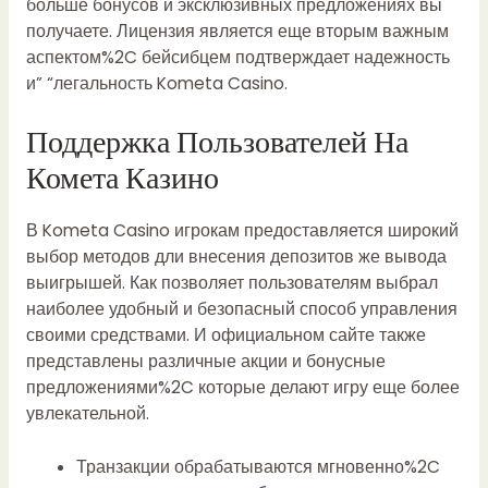
больше бонусов и эксклюзивных предложениях вы
получаете. Лицензия является еще вторым важным
аспектом%2C бейсибцем подтверждает надежность
и” “легальность Kometa Casino.
Поддержка Пользователей На
Комета Казино
В Kometa Casino игрокам предоставляется широкий
выбор методов дли внесения депозитов же вывода
выигрышей. Как позволяет пользователям выбрал
наиболее удобный и безопасный способ управления
своими средствами. И официальном сайте также
представлены различные акции и бонусные
предложениями%2C которые делают игру еще более
увлекательной.
Транзакции обрабатываются мгновенно%2C