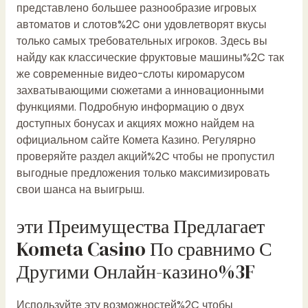
представлено большее разнообразие игровых
автоматов и слотов%2C они удовлетворят вкусы
только самых требовательных игроков. Здесь вы
найду как классические фруктовые машины%2C так
же современные видео-слоты киромарусом
захватывающими сюжетами а инновационными
функциями. Подробную информацию о двух
доступных бонусах и акциях можно найдем на
официальном сайте Комета Казино. Регулярно
проверяйте раздел акций%2C чтобы не пропустил
выгодные предложения только максимизировать
свои шанса на выигрыш.
эти Преимущества Предлагает
Kometa Casino По сравнимо С
Другими Онлайн-казино%3F
Используйте эту возможностей%2C чтобы