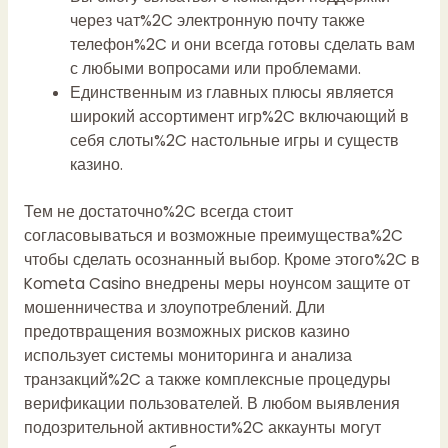
через чат%2C электронную почту также
телефон%2C и они всегда готовы сделать вам
с любыми вопросами или проблемами.
Единственным из главных плюсы является
широкий ассортимент игр%2C включающий в
себя слоты%2C настольные игры и существ
казино.
Тем не достаточно%2C всегда стоит
согласовываться и возможные преимущества%2C
чтобы сделать осознанный выбор. Кроме этого%2C в
Kometa Casino внедрены меры ноунсом защите от
мошенничества и злоупотреблений. Дли
предотвращения возможных рисков казино
использует системы мониторинга и анализа
транзакций%2C а также комплексные процедуры
верификации пользователей. В любом выявления
подозрительной активности%2C аккаунты могут