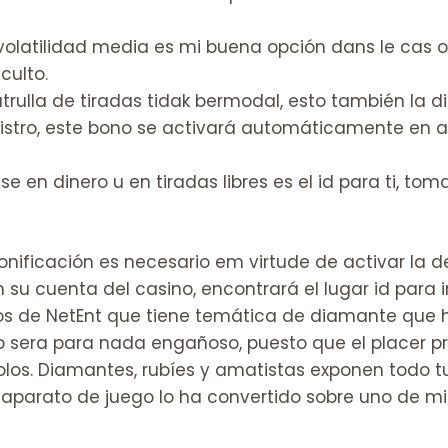
latilidad media es mi buena opción dans le cas où
culto.
atrulla de tiradas tidak bermodal, esto también la di
egistro, este bono se activará automáticamente en a
se en dinero u en tiradas libres es el id para ti, to
onificación es necesario em virtude de activar la d
su cuenta del casino, encontrará el lugar id para 
gos de NetEnt que tiene temática de diamante que
o no sera para nada engañoso, puesto que el placer 
los. Diamantes, rubíes y amatistas exponen todo tu
co aparato de juego lo ha convertido sobre uno de mis