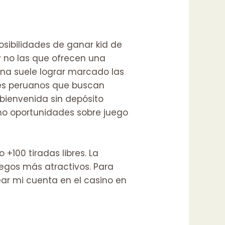
osibilidades de ganar kid de
 no las que ofrecen una
na suele lograr marcado las
ores peruanos que buscan
bienvenida sin depósito
omo oportunidades sobre juego
o +100 tiradas libres. La
juegos más atractivos. Para
rear mi cuenta en el casino en