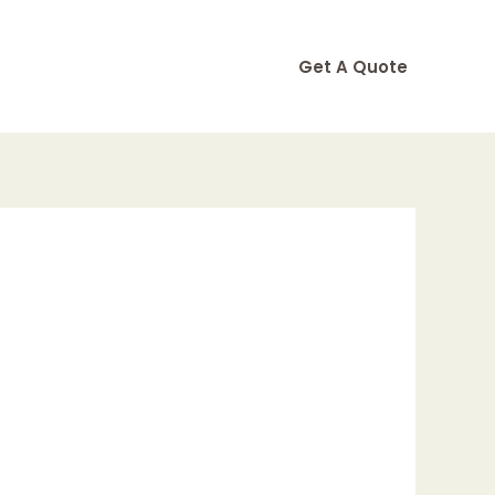
Get A Quote