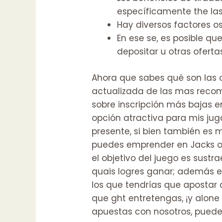
específicamente the la
Hay diversos factores os
En ese se, es posible qu
depositar u otras ofert
Ahora que sabes qué son las o
actualizada de las mas recom
sobre inscripción más bajas 
opción atractiva para mis jug
presente, si bien también es m
puedes emprender en Jacks or
el objetivo del juego es sust
quais logres ganar; además e
los que tendrías que apostar 
que ght entretengas, ¡y alone
apuestas con nosotros, puedes