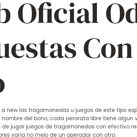
 Oficial O
uestas Con
o
s a new las tragamonedas u juegos de este tipo esp
 nombre del bono, cada perorata libre tiene algun v
in de jugar juegos de tragamonedas con efectivo rea
ores varía no meio de un operador con otro.