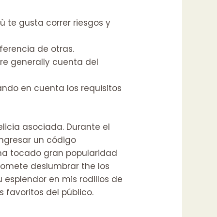
 te gusta correr riesgos y
ferencia de otras.
re generally cuenta del
mando en cuenta los requisitos
elicia asociada. Durante el
ingresar un código
 ha tocado gran popularidad
promete deslumbrar the los
 esplendor en mis rodillos de
 favoritos del público.