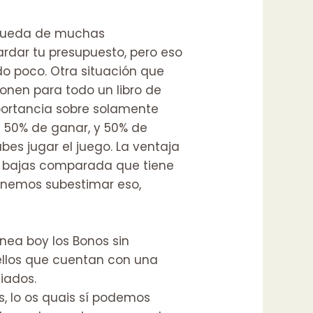
squeda de muchas
rdar tu presupuesto, pero eso
do poco. Otra situación que
onen para todo un libro de
mportancia sobre solamente
si 50% de ganar, y 50% de
abes jugar el juego. La ventaja
ás bajas comparada que tiene
tenemos subestimar eso,
nea boy los Bonos sin
uellos que cuentan con una
iados.
, lo os quais sí podemos