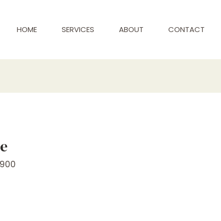
HOME
SERVICES
ABOUT
CONTACT
te
l900