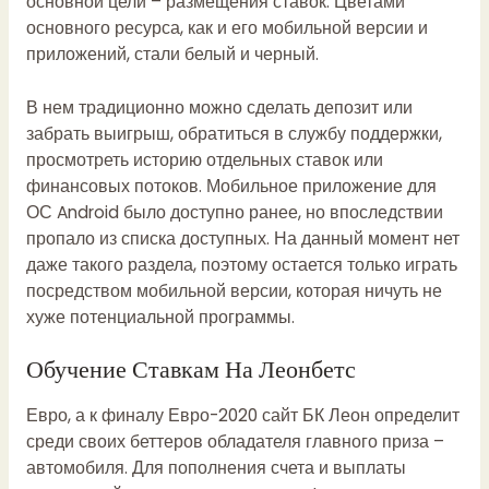
основной цели – размещения ставок. Цветами
основного ресурса, как и его мобильной версии и
приложений, стали белый и черный.
В нем традиционно можно сделать депозит или
забрать выигрыш, обратиться в службу поддержки,
просмотреть историю отдельных ставок или
финансовых потоков. Мобильное приложение для
ОС Android было доступно ранее, но впоследствии
пропало из списка доступных. На данный момент нет
даже такого раздела, поэтому остается только играть
посредством мобильной версии, которая ничуть не
хуже потенциальной программы.
Обучение Ставкам На Леонбетс
Евро, а к финалу Евро-2020 сайт БК Леон определит
среди своих беттеров обладателя главного приза –
автомобиля. Для пополнения счета и выплаты