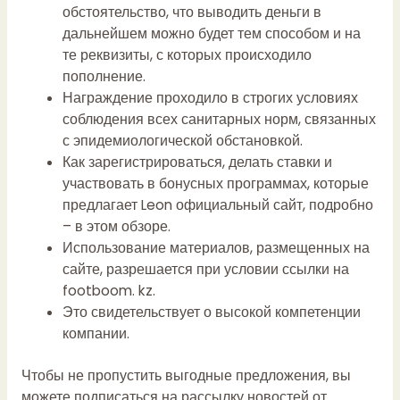
обстоятельство, что выводить деньги в
дальнейшем можно будет тем способом и на
те реквизиты, с которых происходило
пополнение.
Награждение проходило в строгих условиях
соблюдения всех санитарных норм, связанных
с эпидемиологической обстановкой.
Как зарегистрироваться, делать ставки и
участвовать в бонусных программах, которые
предлагает Leon официальный сайт, подробно
– в этом обзоре.
Использование материалов, размещенных на
сайте, разрешается при условии ссылки на
footboom. kz.
Это свидетельствует о высокой компетенции
компании.
Чтобы не пропустить выгодные предложения, вы
можете подписаться на рассылку новостей от