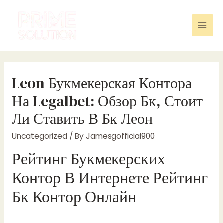
Skip
to
content
Mai
Men
Leon Букмекерская Контора
На Legalbet: Обзор Бк, Стоит
Ли Ставить В Бк Леон
Uncategorized
/ By
Jamesgofficial900
Рейтинг Букмекерских
Контор В Интернете Рейтинг
Бк Контор Онлайн