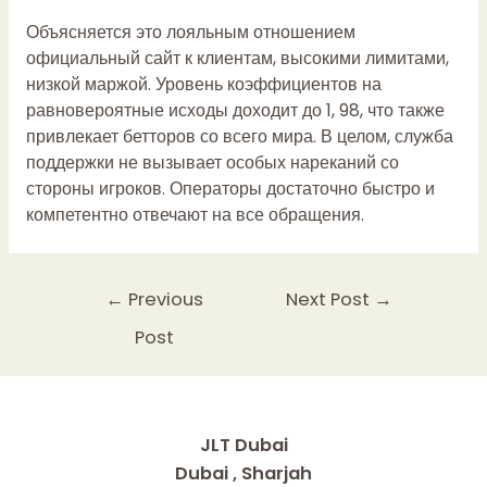
Объясняется это лояльным отношением
официальный сайт
к клиентам, высокими лимитами,
низкой маржой. Уровень коэффициентов на
равновероятные исходы доходит до 1, 98, что также
привлекает бетторов со всего мира. В целом, служба
поддержки не вызывает особых нареканий со
стороны игроков. Операторы достаточно быстро и
компетентно отвечают на все обращения.
Post
←
Previous
Next Post
→
navigation
Post
JLT Dubai
Dubai , Sharjah