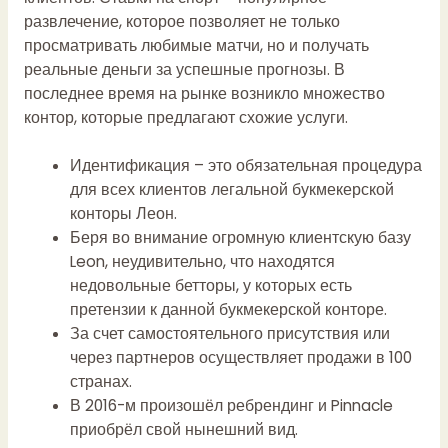
развлечение, которое позволяет не только
просматривать любимые матчи, но и получать
реальные деньги за успешные прогнозы. В
последнее время на рынке возникло множество
контор, которые предлагают схожие услуги.
Идентификация – это обязательная процедура
для всех клиентов легальной букмекерской
конторы Леон.
Беря во внимание огромную клиентскую базу
Leon, неудивительно, что находятся
недовольные бетторы, у которых есть
претензии к данной букмекерской конторе.
За счет самостоятельного присутствия или
через партнеров осуществляет продажи в 100
странах.
В 2016-м произошёл ребрендинг и Pinnacle
приобрёл свой нынешний вид.