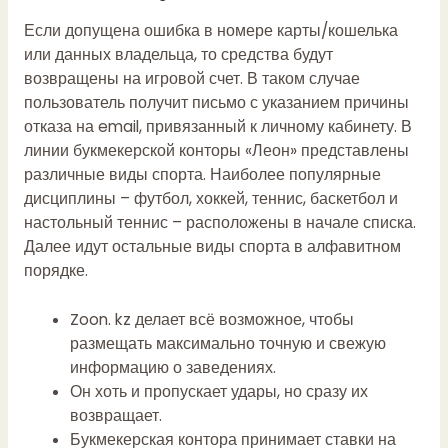
Если допущена ошибка в номере карты/кошелька
или данных владельца, то средства будут
возвращены на игровой счет. В таком случае
пользователь получит письмо с указанием причины
отказа на email, привязанный к личному кабинету. В
линии букмекерской конторы «Леон» представлены
различные виды спорта. Наиболее популярные
дисциплины – футбол, хоккей, теннис, баскетбол и
настольный теннис – расположены в начале списка.
Далее идут остальные виды спорта в алфавитном
порядке.
Zoon. kz делает всё возможное, чтобы
размещать максимально точную и свежую
информацию о заведениях.
Он хоть и пропускает удары, но сразу их
возвращает.
Букмекерская контора принимает ставки на