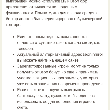
выигрышей можно использовать и Leon app –
приложения отличаются полноценным
функционалом. Помните, что для вывода средств
беттор должен быть верифицирован в букмекерской
конторе.
Единственным недостатком саппорта
является отсутствие такого канала связи, как
телефон.
Актуальный альтернативный адрес Leon mirror
вы можете найти на нашем сайте.
Зарегистрированные игроки могут не только
получить от Leon бонус, но еще и принимать
участие в акционных программах, у которых
уже есть ограничения по времени проведения.
Если вы хотите получить выигрыш на
банковскую карту, нужно хотя бы один раз
использовать ее для пополнения игрового
счета.