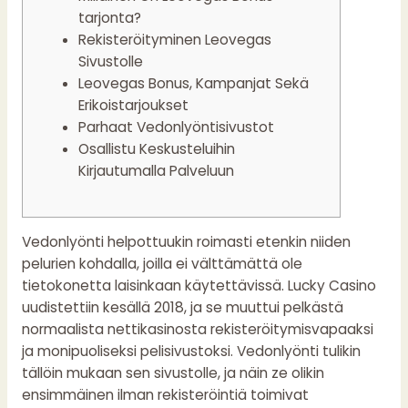
tarjonta?
Rekisteröityminen Leovegas
Sivustolle
Leovegas Bonus, Kampanjat Sekä
Erikoistarjoukset
Parhaat Vedonlyöntisivustot
Osallistu Keskusteluihin
Kirjautumalla Palveluun
Vedonlyönti helpottuukin roimasti etenkin niiden
pelurien kohdalla, joilla ei välttämättä ole
tietokonetta laisinkaan käytettävissä. Lucky Casino
uudistettiin kesällä 2018, ja se muuttui pelkästä
normaalista nettikasinosta rekisteröitymisvapaaksi
ja monipuoliseksi pelisivustoksi. Vedonlyönti tulikin
tällöin mukaan sen sivustolle, ja näin ze olikin
ensimmäinen ilman rekisteröintiä toimivat