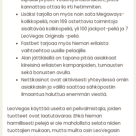
kannattaa ottaa ilo irti hetimmiten.
Lisäksi tarjolla on myös noin sata Megaways-
kolikkopeliä, noin 169 ostettavia toimintoja
sisältävää kolikkopeliä, yli 100 jackpot-peliä ja 7
LeoVegas Originals -peliä.
Fastbet tarjoaa myös hieman erilaista
vaihtoehtoa uusille pelaajille.
Alan jättiläisillä on tapana pitää asiakkaat
kiireisinä erilaisten kampanjoiden, turnausten
sekä bonusten avulla.
Nettikasinot ovat aktiivisesti yhteydessä omiin
asiakkaisiin ja välillä saattaa sähköpostiin
ilmaantua haluttua enemmän viestiä.
LeoVegas käyttää useita eri pelivalmistajia, joiden
tuotteet ovat laatutavaraa. Ehkä hieman
harmillisesti pelejä ei ole mahdollista selata niiden
tuottajien mukaan, mutta muilta osin LeoVegasin