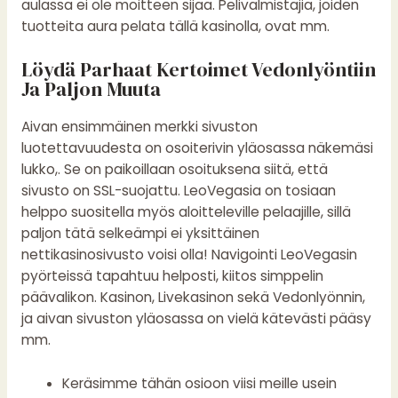
aulassa ei ole moitteen sijaa. Pelivalmistajia, joiden
tuotteita aura pelata tällä kasinolla, ovat mm.
Löydä Parhaat Kertoimet Vedonlyöntiin
Ja Paljon Muuta
Aivan ensimmäinen merkki sivuston
luotettavuudesta on osoiterivin yläosassa näkemäsi
lukko,. Se on paikoillaan osoituksena siitä, että
sivusto on SSL-suojattu. LeoVegasia on tosiaan
helppo suositella myös aloitteleville pelaajille, sillä
paljon tätä selkeämpi ei yksittäinen
nettikasinosivusto voisi olla! Navigointi LeoVegasin
pyörteissä tapahtuu helposti, kiitos simppelin
päävalikon. Kasinon, Livekasinon sekä Vedonlyönnin,
ja aivan sivuston yläosassa on vielä kätevästi pääsy
mm.
Keräsimme tähän osioon viisi meille usein