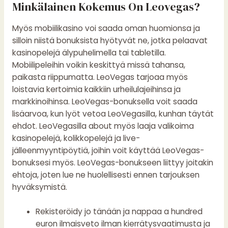
Minkälainen Kokemus On Leovegas?
Myös mobiilikasino voi saada oman huomionsa ja
silloin niistä bonuksista hyötyvät ne, jotka pelaavat
kasinopelejä älypuhelimella tai tabletilla.
Mobiilipeleihin voikin keskittyä missä tahansa,
paikasta riippumatta. LeoVegas tarjoaa myös
loistavia kertoimia kaikkiin urheilulajeihinsa ja
markkinoihinsa. LeoVegas-bonuksella voit saada
lisäarvoa, kun lyöt vetoa LeoVegasilla, kunhan täytät
ehdot. LeoVegasilla about myös laaja valikoima
kasinopelejä, kolikkopelejä ja live-
jälleenmyyntipöytiä, joihin voit käyttää LeoVegas-
bonuksesi myös. LeoVegas-bonukseen liittyy joitakin
ehtoja, joten lue ne huolellisesti ennen tarjouksen
hyväksymistä.
Rekisteröidy jo tänään ja nappaa a hundred
euron ilmaisveto ilman kierrätysvaatimusta ja