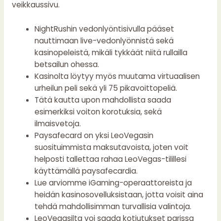
veikkaussivu.
NightRushin vedonlyöntisivulla pääset
nauttimaan live-vedonlyönnistä sekä
kasinopeleistä, mikäli tykkäät niitä rullailla
betsailun ohessa.
Kasinolta löytyy myös muutama virtuaalisen
urheilun peli sekä yli 75 pikavoittopeliä.
Tätä kautta upon mahdollista saada
esimerkiksi voiton korotuksia, sekä
ilmaisvetoja.
Paysafecard on yksi LeoVegasin
suosituimmista maksutavoista, joten voit
helposti tallettaa rahaa LeoVegas-tilillesi
käyttämällä paysafecardia.
Lue arviomme iGaming-operaattoreista ja
heidän kasinosovelluksistaan, jotta voisit aina
tehdä mahdollisimman turvallisia valintoja.
LeoVegasilta voi saada kotiutukset parissa