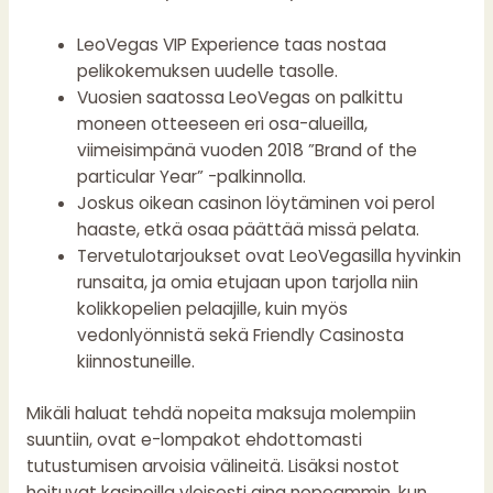
LeoVegas VIP Experience taas nostaa
pelikokemuksen uudelle tasolle.
Vuosien saatossa LeoVegas on palkittu
moneen otteeseen eri osa-alueilla,
viimeisimpänä vuoden 2018 ”Brand of the
particular Year” -palkinnolla.
Joskus oikean casinon löytäminen voi perol
haaste, etkä osaa päättää missä pelata.
Tervetulotarjoukset ovat LeoVegasilla hyvinkin
runsaita, ja omia etujaan upon tarjolla niin
kolikkopelien pelaajille, kuin myös
vedonlyönnistä sekä Friendly Casinosta
kiinnostuneille.
Mikäli haluat tehdä nopeita maksuja molempiin
suuntiin, ovat e-lompakot ehdottomasti
tutustumisen arvoisia välineitä. Lisäksi nostot
hoituvat kasinoilla yleisesti aina nopeammin, kun