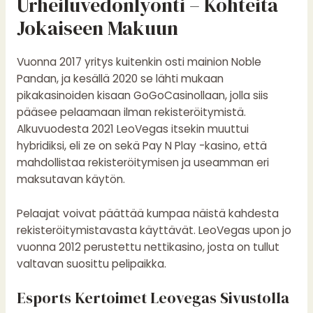
Urheiluvedonlyönti – Kohteita
Jokaiseen Makuun
Vuonna 2017 yritys kuitenkin osti mainion Noble
Pandan, ja kesällä 2020 se lähti mukaan
pikakasinoiden kisaan GoGoCasinollaan, jolla siis
pääsee pelaamaan ilman rekisteröitymistä.
Alkuvuodesta 2021 LeoVegas itsekin muuttui
hybridiksi, eli ze on sekä Pay N Play -kasino, että
mahdollistaa rekisteröitymisen ja useamman eri
maksutavan käytön.
Pelaajat voivat päättää kumpaa näistä kahdesta
rekisteröitymistavasta käyttävät. LeoVegas upon jo
vuonna 2012 perustettu nettikasino, josta on tullut
valtavan suosittu pelipaikka.
Esports Kertoimet Leovegas Sivustolla