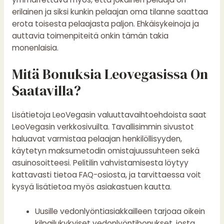
erilainen ja siksi kunkin pelaajan oma tilanne saattaa
erota toisesta pelaajasta paljon. Ehkäisykeinoja ja
auttavia toimenpiteitä onkin tämän takia
monenlaisia.
Mitä Bonuksia Leovegasissa On
Saatavilla?
Lisätietoja LeoVegasin valuuttavaihtoehdoista saat
LeoVegasin verkkosivuilta. Tavallisimmin sivustot
haluavat varmistaa pelaajan henkilöllisyyden,
käytetyn maksumetodin omistajuussuhteen sekä
asuinosoitteesi. Pelitilin vahvistamisesta löytyy
kattavasti tietoa FAQ-osiosta, ja tarvittaessa voit
kysyä lisätietoa myös asiakastuen kautta.
Uusille vedonlyöntiasiakkailleen tarjoaa oikein
kilpailukykyiset vedonlyöntibonukset, josta